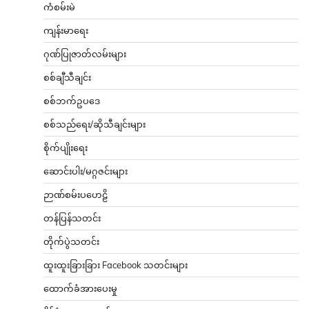
ကံစမ်းမဲ
ကျန်းမာရေး
ဂုဏ်ပြုဇာတ်လမ်းများ
စစ်ချီသီချင်း
စစ်ဘက်ဥပဒေ
စစ်သည်ရေး/ဆိုသီချင်းများ
စိုက်ပျိုးရေး
ဆောင်းပါး/မဂ္ဂဇင်းများ
ဉာဏ်စမ်းပဟေဠိ
တန်ပြန်သတင်း
တိုက်ပွဲသတင်း
ထူးထူးခြားခြား Facebook သတင်းများ
ထောက်ခံအားပေးမှု