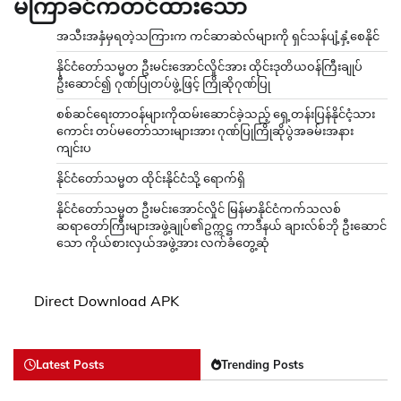
မကြာခင်ကတင်ထားသော
အသီးအနှံမှရတဲ့သကြားက ကင်ဆာဆဲလ်များကို ရှင်သန်ပျံ့နှံ့စေနိုင်
နိုင်ငံတော်သမ္မတ ဦးမင်းအောင်လှိုင်အား ထိုင်းဒုတိယဝန်ကြီးချုပ်
ဦးဆောင်၍ ဂုဏ်ပြုတပ်ဖွဲ့ဖြင့် ကြိုဆိုဂုဏ်ပြု
စစ်ဆင်ရေးတာဝန်များကိုထမ်းဆောင်ခဲ့သည့် ရှေ့တန်းပြန်နိုင်ငံ့သား
ကောင်း တပ်မတော်သားများအား ဂုဏ်ပြုကြိုဆိုပွဲအခမ်းအနား
ကျင်းပ
နိုင်ငံတော်သမ္မတ ထိုင်းနိုင်ငံသို့ ရောက်ရှိ
နိုင်ငံတော်သမ္မတ ဦးမင်းအောင်လှိုင် မြန်မာနိုင်ငံကက်သလစ်
ဆရာတော်ကြီးများအဖွဲ့ချုပ်၏ဥက္ကဋ္ဌ ကာဒီနယ် ချားလ်စ်ဘို ဦးဆောင်
သော ကိုယ်စားလှယ်အဖွဲ့အား လက်ခံတွေ့ဆုံ
Direct Download APK
Latest Posts
Trending Posts