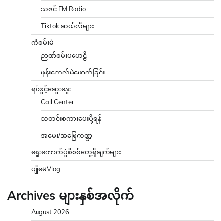
သဇင် FM Radio
Tiktok ဆယ်လီများ
ကံစမ်းမဲ
ဉာဏ်စမ်းပဟေဠိ
ဖုန်းဘေလ်မဲဖောက်ခြင်း
ရင်ဖွင့်ဆွေးနွေး
Call Center
သတင်းစကားပေးပို့ရန်
အမေး/အဖြေကဏ္ဍ
ရွေးကောက်ပွဲစိစစ်တွေ့ရှိချက်များ
ပျိုမေVlog
Archives များနှစ်အလိုက်
August 2026