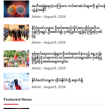
အသီးအနှံမှရတဲ့သကြားက ကင်ဆာဆဲလ်များကို ရှင်သန်
ပျံ့နှံ့စေနိုင်
Admin
August 6, 2026
နိုင်ငံတော်သမ္မတ ဦးမင်းအောင်လှိုင်အား ထိုင်းဒုတိယ
ဝန်ကြီးချုပ် ဦးဆောင်၍ ဂုဏ်ပြုတပ်ဖွဲ့ဖြင့် ကြိုဆိုဂုဏ်
ပြု
Admin
August 6, 2026
စစ်ဆင်ရေးတာဝန်များကိုထမ်းဆောင်ခဲ့သည့် ရှေ့တန်း
ပြန်နိုင်ငံ့သားကောင်း တပ်မတော်သားများအား ဂုဏ်ပြု
ကြိုဆိုပွဲအခမ်းအနားကျင်းပ
Admin
August 6, 2026
နိုင်ငံတော်သမ္မတ ထိုင်းနိုင်ငံသို့ ရောက်ရှိ
Admin
August 6, 2026
Featured News