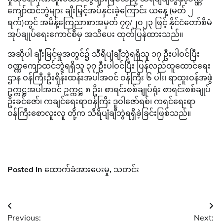
ကျော်ထင်ဘွဲများ ချီးမြှင့်အပ်နှင်းခဲ့ကြောင်း ယနေ့ (မတ် ၂
ရက်)တွင် အမိန့်ကြေညာစာအမှတ် ၇၇/၂၀၂၃ ဖြင့် နိုင်ငံတော်စီမံ
အုပ်ချုပ်ရေးကောင်စီမှ အသိပေး ထုတ်ပြန်ထားသည်။
အဆိုပါ ချီးမြင့်မှုအတွင်၌ သီရိပျံချီဘွဲရရှိသူ ၁၇ ဦးပါဝင်ပြီး
ဝဏ္ဏကျော်ထင်ဘွဲရရှိသူ ၃၇ ဦးပါဝင်ပြီး ပြန်လည်ထူထောင်ရေး
ဌာန ဝန်ကြီးဦးရှိန်းထန်းအပါအဝင် ဝန်ကြီး ၆ ပါး၊ ရာထူးဝန်အဖွဲ
ဥက္ကဋ္ဌအပါအဝင် ဥက္ကဋ္ဌ ၈ ဦး၊ စာရင်းစစ်ချုပ်ရုံး စာရင်းစစ်ချုပ်
ဦးခင်ဇော်၊ ကချင်ရေးရာဝန်ကြီး ဒူဝါဇော်ရစ်၊ ကရင်ရေးရာ
ဝန်ကြီးစောလူးလူ တို့က သီရိပျံချီဘွဲရရှိခဲ့ခြင်းဖြစ်သည်။
Posted in
ထောက်ခံအားပေးမှု
,
သတင်း
Post
Previous:
Next: