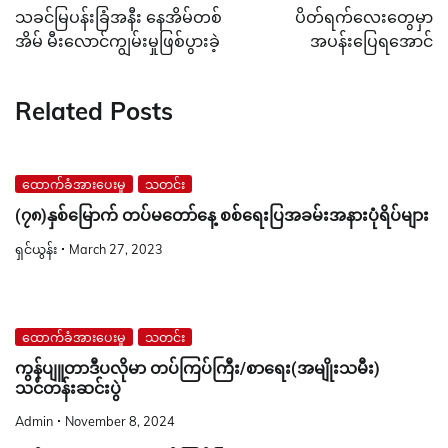
navigation
သခင်မြပန်းခြံအနီး နေအိမ်တစ်
ပိတ်ရက်လေးတွေမှာ
အိမ် မီးလောင်ကျွမ်းမှုဖြစ်ပွားခဲ့
အပန်းပြေရအောင်
Related Posts
ထောက်ခံအားပေးမှု
သတင်း
(၇၈)နှစ်မြောက် တပ်မတော်နေ့ စစ်ရေးပြအခမ်းအနားပုံရိပ်များ
ရှင်ယွန်း
March 27, 2023
ထောက်ခံအားပေးမှု
သတင်း
ကွန်ပျူတာဒီပလိုမာ တပ်ကြပ်ကြီး/စာရေး(အမျိုးသမီး)
သင်တန်းဆင်းပွဲ
Admin
November 8, 2024