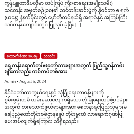
ကွန်ပျူတာဒီပလိုမာ တပ်ကြပ်ကြီး/စာရေး(အမျိုးသမီး)
သင်တန်း အမှတ်စဉ်(၁၀)၏ သင်တန်းဆင်းပွဲကို နိုဝင်ဘာ ၈ ရက်
(ယနေ့) နံနက်ပိုင်းတွင် မှော်ဘီတပ်နယ်ရှိ အရာခံနှင့် အကြပ်ကြီး
သင်တန်းကျောင်းတွင် ပြုလုပ် ခဲ့ပြီး […]
ထောက်ခံအားပေးမှု
သတင်း
ရှေ့တန်းရောက်တပ်မတော်သားများအတွက် ပြည်သူ့ဝန်ထမ်း
များကလည်း တစ်တပ်တစ်အား
Admin
August 5, 2024
နိုင်ငံတော်ကာကွယ်ရေးနှင့် လုံခြုံရေးတာဝန်များကို
စွမ်းစွမ်းတမံ ထမ်းဆောင်လျက်ရှိသော လုံခြုံရေးတပ်ဖွဲ့ဝင်များ
အတွက် စားသောက်ဖွယ်ရာများအား စေတနာရှင်ပြည်သူများမှ
နေပြည်တော်တိုင်းစစ်ဌာနချုပ် တိုင်းမှူးထံ လာရောက်ဂုဏ်ပြု
ပေးအပ်လျက်ရှိကြောင်း သိရှိရသည်။