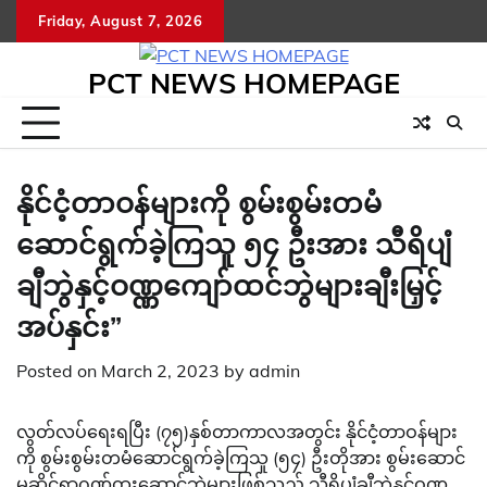
Skip
Friday, August 7, 2026
to
content
PCT NEWS HOMEPAGE
နိုင်ငံ့တာဝန်များကို စွမ်းစွမ်းတမံ
ဆောင်ရွက်ခဲ့ကြသူ ၅၄ ဦးအား သီရိပျံ
ချီဘွဲနှင့်ဝဏ္ဏကျော်ထင်ဘွဲများချီးမြှင့်
အပ်နှင်း”
Posted on
March 2, 2023
by
admin
လွတ်လပ်ရေးရပြီး (၇၅)နှစ်တာကာလအတွင်း နိုင်ငံ့တာဝန်များ
ကို စွမ်းစွမ်းတမံဆောင်ရွက်ခဲ့ကြသူ (၅၄) ဦးတိုအား စွမ်းဆောင်
မှုဆိုင်ရာဂုဏ်ထူးဆောင်ဘွဲများဖြစ်သည့် သီရိပျံချီဘွဲနှင့်ဝဏ္ဏ