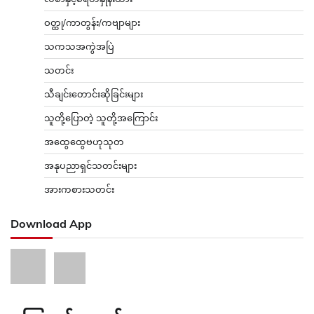
ဝတ္ထု/ကာတွန်း/ကဗျာများ
သကသအကွဲအပြဲ
သတင်း
သီချင်းတောင်းဆိုခြင်းများ
သူတို့ပြောတဲ့ သူတို့အကြောင်း
အထွေထွေဗဟုသုတ
အနုပညာရှင်သတင်းများ
အားကစားသတင်း
Download App