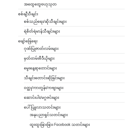
အထွေထွေဗဟုသုတ
စစ်ချီသီချင်း
စစ်သည်ရေး/ဆိုသီချင်းများ
ရဲစိတ်ရဲမာန်သီချင်းများ
ဖျော်ဖြေရေး
ဂုဏ်ပြုဇာတ်လမ်းများ
မှတ်တမ်းဗီဒီယိုများ
မွေးနေ့ဆုတောင်းများ
သီချင်းတောင်းဆိုခြင်းများ
ဝတ္ထု/ကာတွန်း/ကဗျာများ
ဆောင်းပါး/မဂ္ဂဇင်းများ
ပေါ်ပြူလာသတင်းများ
အနုပညာရှင်သတင်းများ
ထူးထူးခြားခြား Facebook သတင်းများ