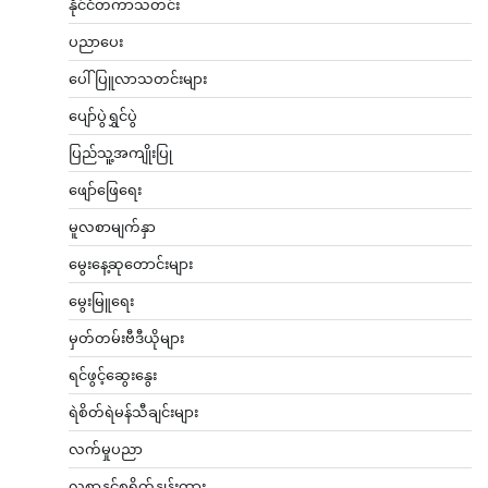
နိုင်ငံတကာသတင်း
ပညာပေး
ပေါ်ပြူလာသတင်းများ
ပျော်ပွဲရွှင်ပွဲ
ပြည်သူ့အကျိုးပြု
ဖျော်ဖြေရေး
မူလစာမျက်နှာ
မွေးနေ့ဆုတောင်းများ
မွေးမြူရေး
မှတ်တမ်းဗီဒီယိုများ
ရင်ဖွင့်ဆွေးနွေး
ရဲစိတ်ရဲမန်သီချင်းများ
လက်မှုပညာ
လစာနှင့်စရိတ်နှုန်းထား