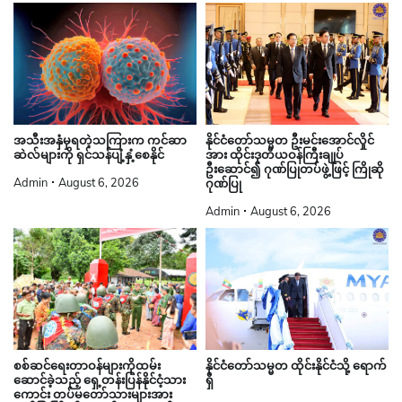
နိုင်ငံတော်သမ္မတ ဦးမင်းအောင်လှိုင်
အသီးအနှံမှရတဲ့သကြားက ကင်ဆာ
အား ထိုင်းဒုတိယဝန်ကြီးချုပ်
ဆဲလ်များကို ရှင်သန်ပျံ့နှံ့စေနိုင်
ဦးဆောင်၍ ဂုဏ်ပြုတပ်ဖွဲ့ဖြင့် ကြိုဆို
Admin
August 6, 2026
ဂုဏ်ပြု
Admin
August 6, 2026
စစ်ဆင်ရေးတာဝန်များကိုထမ်း
နိုင်ငံတော်သမ္မတ ထိုင်းနိုင်ငံသို့ ရောက်
ဆောင်ခဲ့သည့် ရှေ့တန်းပြန်နိုင်ငံ့သား
ရှိ
ကောင်း တပ်မတော်သားများအား