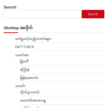
Search
Search
SiteMap အလိုက်
ဖတ်ရှုသင့်သည့်သတင်းများ
FACT CHECK
သတင်းစာ
မြဝတီ
ကြေးမုံ
မြန်မာ့အလင်း
သတင်း
တိုက်ပွဲသတင်း
ထောက်ခံအားပေးမှု