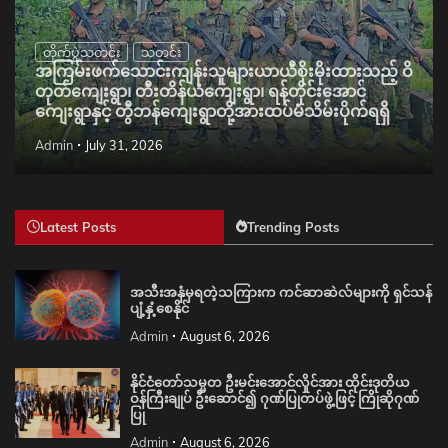
တိုက်ပွဲသတင်း
သတင်း
အကြမ်းဖက်သောင်းကျန်းသူများယာယီစိုးမိုးထားသည့် ဝိ
တုတ်ကျေးရွာ၊ တီးတိန်ယံကျေးရွာ၊ ရန်တိုင်းအောင်
ကျေးရွာနှင့် တွီဘန်ကျေးရွာတို့အားထပ်မံသိမ်းပိုက်ရရှိ
Admin
July 31, 2026
Latest Posts
Trending Posts
အသီးအနှံမှရတဲ့သကြားက ကင်ဆာဆဲလ်များကို ရှင်သန်
ပျံ့နှံ့စေနိုင်
Admin
August 6, 2026
နိုင်ငံတော်သမ္မတ ဦးမင်းအောင်လှိုင်အား ထိုင်းဒုတိယ
ဝန်ကြီးချုပ် ဦးဆောင်၍ ဂုဏ်ပြုတပ်ဖွဲ့ဖြင့် ကြိုဆိုဂုဏ်
ပြု
Admin
August 6, 2026