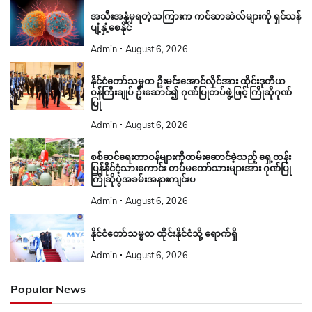
အသီးအနှံမှရတဲ့သကြားက ကင်ဆာဆဲလ်များကို ရှင်သန်
ပျံ့နှံ့စေနိုင်
Admin
August 6, 2026
နိုင်ငံတော်သမ္မတ ဦးမင်းအောင်လှိုင်အား ထိုင်းဒုတိယ
ဝန်ကြီးချုပ် ဦးဆောင်၍ ဂုဏ်ပြုတပ်ဖွဲ့ဖြင့် ကြိုဆိုဂုဏ်
ပြု
Admin
August 6, 2026
စစ်ဆင်ရေးတာဝန်များကိုထမ်းဆောင်ခဲ့သည့် ရှေ့တန်း
ပြန်နိုင်ငံ့သားကောင်း တပ်မတော်သားများအား ဂုဏ်ပြု
ကြိုဆိုပွဲအခမ်းအနားကျင်းပ
Admin
August 6, 2026
နိုင်ငံတော်သမ္မတ ထိုင်းနိုင်ငံသို့ ရောက်ရှိ
Admin
August 6, 2026
Popular News