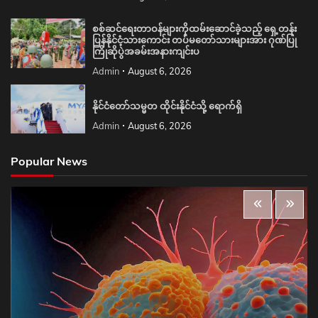
စစ်ဆင်ရေးတာဝန်များကိုထမ်းဆောင်ခဲ့သည့် ရှေ့တန်း
ပြန်နိုင်ငံ့သားကောင်း တပ်မတော်သားများအား ဂုဏ်ပြု
ကြိုဆိုပွဲအခမ်းအနားကျင်းပ
Admin
August 6, 2026
နိုင်ငံတော်သမ္မတ ထိုင်းနိုင်ငံသို့ ရောက်ရှိ
Admin
August 6, 2026
Popular News