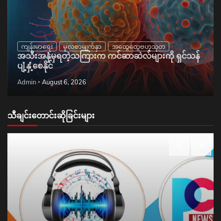
ကျန်းမာရေး
မူလစာမျက်နှာ
အထွေထွေဗဟုသုတ
အသီးအနှံမှရတဲ့သကြားက ကင်ဆာဆဲလ်များကို ရှင်သန်
ပျံ့နှံ့စေနိုင်
Admin
August 6, 2026
သီချင်းတောင်းဆိုခြင်းများ