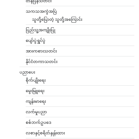
တန်ပြန်သတင်း
သကသအကွဲအပြဲ
သူတို့ပြောတဲ့ သူတို့အကြောင်း
ပြည်သူ့အကျိုးပြု
ပျော်ပွဲရွှင်ပွဲ
အားကစားသတင်း
နိုင်ငံတကာသတင်း
ပညာပေး
စိုက်ပျိုးရေး
မွေးမြူရေး
ကျန်းမာရေး
လက်မှုပညာ
စစ်ဘက်ဥပဒေ
လစာနှင့်စရိတ်နှုန်းထား