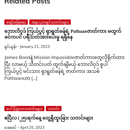
Related Posts
ဖျော်ဖြေရေး
အနုပညာရှင်သတင်းများ
ဘောလိဝုဒ် ကြယ်ပွင့် ရှာရွတ်ခန်ရဲ့ Pathaanဇာတ်ကား မထွက်
ခင်ကပင် ပရိသတ်အားပေးမှု ရရှိနေ
ရှင်ယွန်း
January 21, 2023
James Bondနဲ့ Mission Impossibleဇာတ်ကားတွေလိုရိုက်ထား
ပြီး လာမယ့် သီတင်းပတ် ထွက်ချိမယ့် ဘောလိဝုဒ် စူပါ
ကြယ်ပွင့် မင်းသား ရှာရွတ်ခန်ရဲ့ ဇာတ်ကား အသစ်
Pathaanဟာ […]
ပေါ်ပြူလာသတင်းများ
သတင်း
ဧပြီလ (၂၅)ရက်နေ့ တွေ့ရှိထူးခြား သတင်းများ
အေးခင်
April 25, 2023