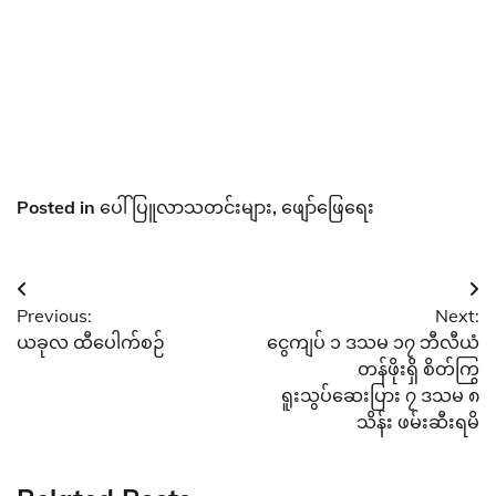
Posted in
ပေါ်ပြူလာသတင်းများ
,
ဖျော်ဖြေရေး
Post
Previous:
Next:
navigation
ယခုလ ထီပေါက်စဉ်
ငွေကျပ် ၁ ဒသမ ၁၇ ဘီလီယံ
တန်ဖိုးရှိ စိတ်ကြွ
ရူးသွပ်‌ဆေးပြား ၇ ဒသမ ၈
သိန်း ဖမ်းဆီးရမိ