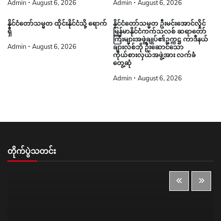
Admin
August 6, 2026
Admin
August 6, 2026
နိုင်ငံတော်သမ္မတ ထိုင်းနိုင်ငံသို့ ရောက်
နိုင်ငံတော်သမ္မတ ဦးမင်းအောင်လှိုင်
ရှိ
မြန်မာနိုင်ငံကက်သလစ် ဆရာတော်
ကြီးများအဖွဲ့ချုပ်၏ဥက္ကဋ္ဌ ကာဒီနယ်
Admin
August 6, 2026
ချားလ်စ်ဘို ဦးဆောင်သော
ကိုယ်စားလှယ်အဖွဲ့အား လက်ခံ
တွေ့ဆုံ
Admin
August 6, 2026
တိုက်ပွဲသတင်း