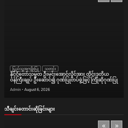
ပြည်သူ့အကျိုးပြု
သတင်း
နိုင်ငံတော်သမ္မတ ဦးမင်းအောင်လှိုင်အား ထိုင်းဒုတိယ
ဝန်ကြီးချုပ် ဦးဆောင်၍ ဂုဏ်ပြုတပ်ဖွဲ့ဖြင့် ကြိုဆိုဂုဏ်ပြု
Admin
August 6, 2026
သီချင်းတောင်းဆိုခြင်းများ