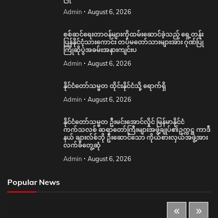
Admin
August 6, 2026
စစ်ဆင်ရေးတာဝန်များကိုထမ်းဆောင်ခဲ့သည့် ရှေ့တန်း
ပြန်နိုင်ငံ့သားကောင်း တပ်မတော်သားများအား ဂုဏ်ပြု
ကြိုဆိုပွဲအခမ်းအနားကျင်းပ
Admin
August 6, 2026
နိုင်ငံတော်သမ္မတ ထိုင်းနိုင်ငံသို့ ရောက်ရှိ
Admin
August 6, 2026
နိုင်ငံတော်သမ္မတ ဦးမင်းအောင်လှိုင် မြန်မာနိုင်ငံ
ကက်သလစ် ဆရာတော်ကြီးများအဖွဲ့ချုပ်၏ဥက္ကဋ္ဌ ကာဒီ
နယ် ချားလ်စ်ဘို ဦးဆောင်သော ကိုယ်စားလှယ်အဖွဲ့အား
လက်ခံတွေ့ဆုံ
Admin
August 6, 2026
Popular News