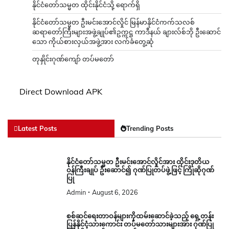
နိုင်ငံတော်သမ္မတ ထိုင်းနိုင်ငံသို့ ရောက်ရှိ
နိုင်ငံတော်သမ္မတ ဦးမင်းအောင်လှိုင် မြန်မာနိုင်ငံကက်သလစ်
ဆရာတော်ကြီးများအဖွဲ့ချုပ်၏ဥက္ကဋ္ဌ ကာဒီနယ် ချားလ်စ်ဘို ဦးဆောင်
သော ကိုယ်စားလှယ်အဖွဲ့အား လက်ခံတွေ့ဆုံ
တုနှိုင်းဂုဏ်ကျော် တပ်မတော်
Direct Download APK
Latest Posts
Trending Posts
နိုင်ငံတော်သမ္မတ ဦးမင်းအောင်လှိုင်အား ထိုင်းဒုတိယ
ဝန်ကြီးချုပ် ဦးဆောင်၍ ဂုဏ်ပြုတပ်ဖွဲ့ဖြင့် ကြိုဆိုဂုဏ်
ပြု
Admin
August 6, 2026
စစ်ဆင်ရေးတာဝန်များကိုထမ်းဆောင်ခဲ့သည့် ရှေ့တန်း
ပြန်နိုင်ငံ့သားကောင်း တပ်မတော်သားများအား ဂုဏ်ပြု