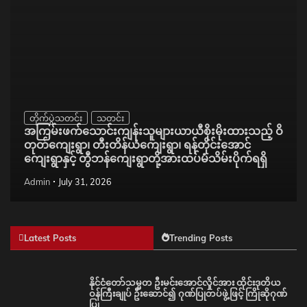
တိုက်ပွဲသတင်း
သတင်း
အကြမ်းဖက်သောင်းကျန်းသူများယာယီစိုးမိုးထားသည့် ဝိ
တုတ်ကျေးရွာ၊ တီးတိန်ယံကျေးရွာ၊ ရန်တိုင်းအောင်
ကျေးရွာနှင့် တွီဘန်ကျေးရွာတို့အားထပ်မံသိမ်းပိုက်ရရှိ
Admin
July 31, 2026
Latest Posts
Trending Posts
နိုင်ငံတော်သမ္မတ ဦးမင်းအောင်လှိုင်အား ထိုင်းဒုတိယ
ဝန်ကြီးချုပ် ဦးဆောင်၍ ဂုဏ်ပြုတပ်ဖွဲ့ဖြင့် ကြိုဆိုဂုဏ်
ပြု