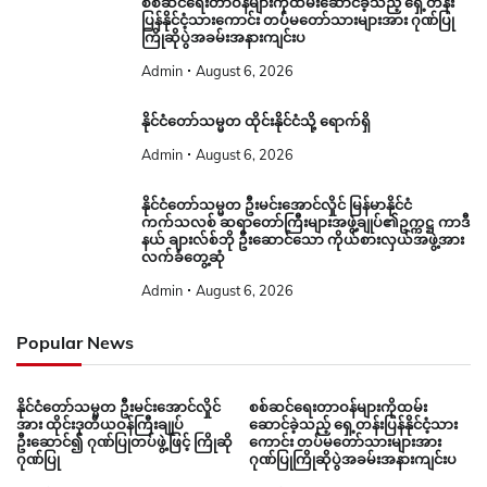
စစ်ဆင်ရေးတာဝန်များကိုထမ်းဆောင်ခဲ့သည့် ရှေ့တန်း
ပြန်နိုင်ငံ့သားကောင်း တပ်မတော်သားများအား ဂုဏ်ပြု
ကြိုဆိုပွဲအခမ်းအနားကျင်းပ
Admin
August 6, 2026
နိုင်ငံတော်သမ္မတ ထိုင်းနိုင်ငံသို့ ရောက်ရှိ
Admin
August 6, 2026
နိုင်ငံတော်သမ္မတ ဦးမင်းအောင်လှိုင် မြန်မာနိုင်ငံ
ကက်သလစ် ဆရာတော်ကြီးများအဖွဲ့ချုပ်၏ဥက္ကဋ္ဌ ကာဒီ
နယ် ချားလ်စ်ဘို ဦးဆောင်သော ကိုယ်စားလှယ်အဖွဲ့အား
လက်ခံတွေ့ဆုံ
Admin
August 6, 2026
Popular News
နိုင်ငံတော်သမ္မတ ဦးမင်းအောင်လှိုင်
စစ်ဆင်ရေးတာဝန်များကိုထမ်း
အား ထိုင်းဒုတိယဝန်ကြီးချုပ်
ဆောင်ခဲ့သည့် ရှေ့တန်းပြန်နိုင်ငံ့သား
ဦးဆောင်၍ ဂုဏ်ပြုတပ်ဖွဲ့ဖြင့် ကြိုဆို
ကောင်း တပ်မတော်သားများအား
ဂုဏ်ပြု
ဂုဏ်ပြုကြိုဆိုပွဲအခမ်းအနားကျင်းပ