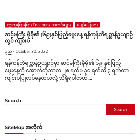
ထူးထူးခြားခြား Facebook သတင်းများ
ဖျော်ဖြေရေး
ဆင်မကြီး မိုမို၏ (၆၉)နှစ်ပြည့်မွေးနေ့ ရန်ကုန်တိရစ္ဆာန်ဥယျာဉ်
တွင် ကျင်းပ
ပုည
October 30, 2022
ရန်ကုန်တိရစ္ဆာန်ဥယျာဉ်မှာ ဆင်မကြီးမိုမို၏ ၆၉ နှစ်ပြည့်
မွေးနေ့ကို‌ အောက်တိုဘာလ ၂၈ ရက်မှ ၃၀ ရက်ထိ ၃ ရက်တာ
ကျင်းပပြုလုပ်နေတယ်လို့ သိရှိရပါတယ်….
Search
Search
SiteMap အလိုက်