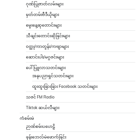
ဂုဏ်ပြုဇာတ်လမ်းများ
မှတ်တမ်းဗီဒီယိုများ
မွေးနေ့ဆုတောင်းများ
သီချင်းတောင်းဆိုခြင်းများ
ဝတ္ထု/ကာတွန်း/ကဗျာများ
ဆောင်းပါး/မဂ္ဂဇင်းများ
ပေါ်ပြူလာသတင်းများ
အနုပညာရှင်သတင်းများ
ထူးထူးခြားခြား Facebook သတင်းများ
သဇင် FM Radio
Tiktok ဆယ်လီများ
ကံစမ်းမဲ
ဉာဏ်စမ်းပဟေဠိ
ဖုန်းဘေလ်မဲဖောက်ခြင်း