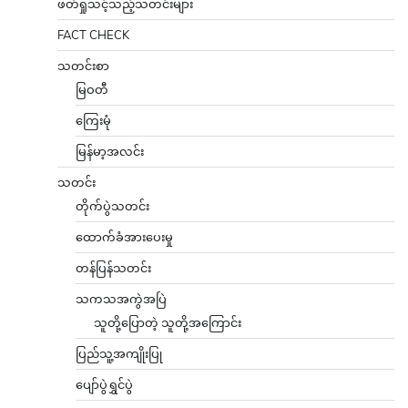
ဖတ်ရှုသင့်သည့်သတင်းများ
FACT CHECK
သတင်းစာ
မြဝတီ
ကြေးမုံ
မြန်မာ့အလင်း
သတင်း
တိုက်ပွဲသတင်း
ထောက်ခံအားပေးမှု
တန်ပြန်သတင်း
သကသအကွဲအပြဲ
သူတို့ပြောတဲ့ သူတို့အကြောင်း
ပြည်သူ့အကျိုးပြု
ပျော်ပွဲရွှင်ပွဲ