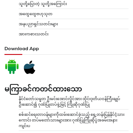
သူတို့ပြောတဲ့ သူတို့အကြောင်း
အထွေထွေဗဟုသုတ
အနုပညာရှင်သတင်းများ
အားကစားသတင်း
Download App
မကြာခင်ကတင်ထားသော
နိုင်ငံတော်သမ္မတ ဦးမင်းအောင်လှိုင်အား ထိုင်းဒုတိယဝန်ကြီးချုပ်
ဦးဆောင်၍ ဂုဏ်ပြုတပ်ဖွဲ့ဖြင့် ကြိုဆိုဂုဏ်ပြု
စစ်ဆင်ရေးတာဝန်များကိုထမ်းဆောင်ခဲ့သည့် ရှေ့တန်းပြန်နိုင်ငံ့သား
ကောင်း တပ်မတော်သားများအား ဂုဏ်ပြုကြိုဆိုပွဲအခမ်းအနား
ကျင်းပ