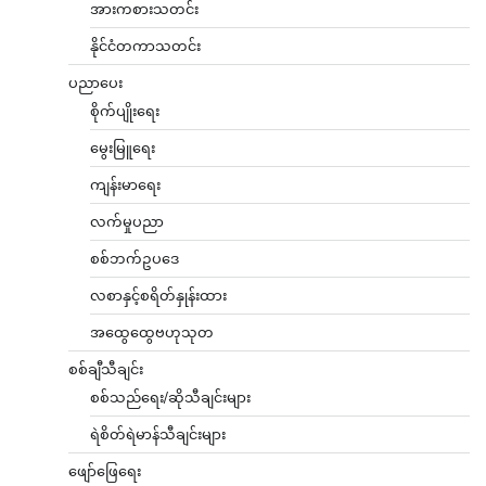
အားကစားသတင်း
နိုင်ငံတကာသတင်း
ပညာပေး
စိုက်ပျိုးရေး
မွေးမြူရေး
ကျန်းမာရေး
လက်မှုပညာ
စစ်ဘက်ဥပဒေ
လစာနှင့်စရိတ်နှုန်းထား
အထွေထွေဗဟုသုတ
စစ်ချီသီချင်း
စစ်သည်ရေး/ဆိုသီချင်းများ
ရဲစိတ်ရဲမာန်သီချင်းများ
ဖျော်ဖြေရေး