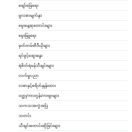
ဖျော်ဖြေရေး
မူလစာမျက်နှာ
မွေးနေ့ဆုတောင်းများ
မွေးမြူရေး
မှတ်တမ်းဗီဒီယိုများ
ရင်ဖွင့်ဆွေးနွေး
ရဲစိတ်ရဲမန်သီချင်းများ
လက်မှုပညာ
လစာနှင့်စရိတ်နှုန်းထား
ဝတ္ထု/ကာတွန်း/ကဗျာများ
သကသအကွဲအပြဲ
သတင်း
သီချင်းတောင်းဆိုခြင်းများ