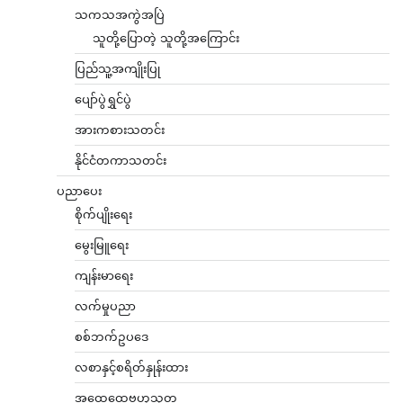
သကသအကွဲအပြဲ
သူတို့ပြောတဲ့ သူတို့အကြောင်း
ပြည်သူ့အကျိုးပြု
ပျော်ပွဲရွှင်ပွဲ
အားကစားသတင်း
နိုင်ငံတကာသတင်း
ပညာပေး
စိုက်ပျိုးရေး
မွေးမြူရေး
ကျန်းမာရေး
လက်မှုပညာ
စစ်ဘက်ဥပဒေ
လစာနှင့်စရိတ်နှုန်းထား
အထွေထွေဗဟုသုတ