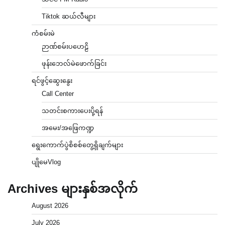
Tiktok ဆယ်လီများ
ကံစမ်းမဲ
ဉာဏ်စမ်းပဟေဠိ
ဖုန်းဘေလ်မဲဖောက်ခြင်း
ရင်ဖွင့်ဆွေးနွေး
Call Center
သတင်းစကားပေးပို့ရန်
အမေး/အဖြေကဏ္ဍ
ရွေးကောက်ပွဲစိစစ်တွေ့ရှိချက်များ
ပျိုမေVlog
Archives များနှစ်အလိုက်
August 2026
July 2026