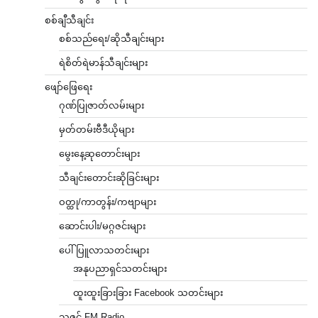
စစ်ချီသီချင်း
စစ်သည်ရေး/ဆိုသီချင်းများ
ရဲစိတ်ရဲမာန်သီချင်းများ
ဖျော်ဖြေရေး
ဂုဏ်ပြုဇာတ်လမ်းများ
မှတ်တမ်းဗီဒီယိုများ
မွေးနေ့ဆုတောင်းများ
သီချင်းတောင်းဆိုခြင်းများ
ဝတ္ထု/ကာတွန်း/ကဗျာများ
ဆောင်းပါး/မဂ္ဂဇင်းများ
ပေါ်ပြူလာသတင်းများ
အနုပညာရှင်သတင်းများ
ထူးထူးခြားခြား Facebook သတင်းများ
သဇင် FM Radio