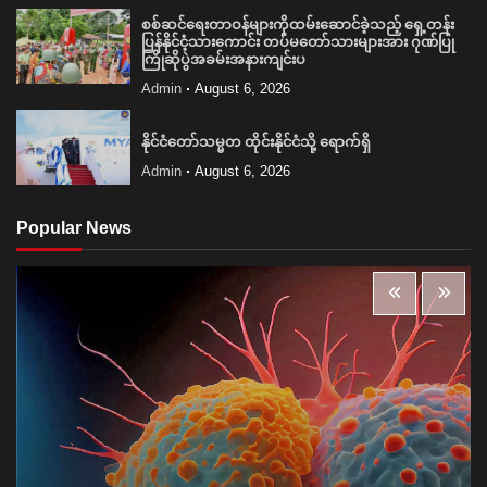
စစ်ဆင်ရေးတာဝန်များကိုထမ်းဆောင်ခဲ့သည့် ရှေ့တန်း
ပြန်နိုင်ငံ့သားကောင်း တပ်မတော်သားများအား ဂုဏ်ပြု
ကြိုဆိုပွဲအခမ်းအနားကျင်းပ
Admin
August 6, 2026
နိုင်ငံတော်သမ္မတ ထိုင်းနိုင်ငံသို့ ရောက်ရှိ
Admin
August 6, 2026
Popular News