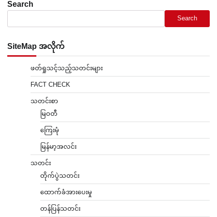
Search
Search
SiteMap အလိုက်
ဖတ်ရှုသင့်သည့်သတင်းများ
FACT CHECK
သတင်းစာ
မြဝတီ
ကြေးမုံ
မြန်မာ့အလင်း
သတင်း
တိုက်ပွဲသတင်း
ထောက်ခံအားပေးမှု
တန်ပြန်သတင်း