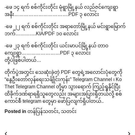
-ဖေ ၁၄ ရက် စစ်ကိုင်းတိုင်း မုံရွာမြို့နယ် လည်ဇင်ကျေးရွာ
အနီး…………………………….PDF ၃ လောင်း
-ဖေ ၂၂ ရက် စစ်ကိုင်းတိုင်း အရာတော်မြို့နယ် မင်းရွာမြောက်
ဘက်………….KIA/PDF ၁၀ လောင်း
-ဖေ ၂၃ ရက် စစ်ကိုင်းတိုင်း ယင်းမာပင်မြို့နယ် တာဝ
ကျေးရွာ……………………PDF ၃ လောင်း
တို့ပဲဖြစ်ပါတယ်…
တိုက်ပွဲအတွင်း သေဆုံးခဲ့တဲ့ PDF တွေရဲ့အလောင်းပုံတွေကို
“နွေဦးတော်လှန်ရေးသင်္ချိုင်းကုန်း” Telegram Channel ၊ Ko
Thet Telegram Channel တို့မှာ သွားရောက် ကြည့်ရှုနိုင်ပြီး
ထိခိုက်ဒဏ်ရာရရှိသူတွေလည်း အများအပြားရှိတယ်လို့ စစ်
ကောင်စီ telegram တွေမှာ ဖော်ပြလျက်ရှိပါတယ်..
Posted in
တန်ပြန်သတင်း
,
သတင်း