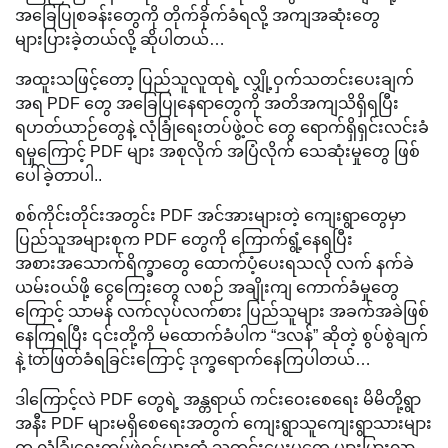
အခြေပြုစခန်းတွေကို တိုက်ခိုက်ခံရလို့ အကျအဆုံးတွေ
များပြားခဲ့တယ်လို့ ဆိုပါတယ်…
အထူးသဖြင့်တော့ ပြည်သူလူထုရဲ့ လျှို့ဝှက်သတင်းပေးချက်
အရ PDF တွေ အခြေပြုနေရာတွေကို အတိအကျသိရှိရပြီး
ရဟတ်ယာဉ်တွေနဲ့ လုံခြုံရေးတပ်ဖွဲ့ဝင် တွေ ရောက်ရှိရှင်းလင်းခံ
ရမှုကြောင့် PDF များ အစုလိုက် အပြံလိုက် သေဆုံးမှုတွေ ဖြစ်
ပေါ်ခဲ့တာပါ..
စစ်ကိုင်းတိုင်းအတွင်း PDF အင်အားများတဲ့ ကျေးရွာတွေမှာ
ပြည်သူအများစုက PDF တွေကို ကြောက်ရွံ့နေရပြီး
အစားအသောက်ရိက္ခာတွေ ထောက်ပံ့ပေးရသလို လက် နက်ခဲ
ယမ်းဝယ်ဖို့ ငွေကြေးတွေ လစဉ် အချိုးကျ ကောက်ခံမှုတွေ
ကြောင့် သာမန် လက်လုပ်လက်စား ပြည်သူများ အခက်အခဲဖြစ်
နေကြရပြီး ၎င်းတို့ကို မထောက်ခံပါက “ဒလန်” ဆိုတဲ့ စွပ်စွဲချက်
နဲ့ tတ်ဖြတ်ခံရခြင်းကြောင့် ဒုက္ခရောက်နေကြပါတယ်…
ဒါကြောင့်လဲ PDF တွေရဲ့ အန္တရာယ် ကင်းဝေးစေရေး မိမိတို့ရွာ
အနီး PDF များမရှိစေရေးအတွက် ကျေးရွာသူကျေးရွာသားများ
က လုံခြုံရေးတပ်ဖွဲ့ဝင်များထံ သတင်းပေးမှုတွေ များပြားလာ