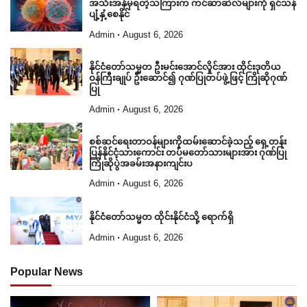
အသီးအနှံမှရတဲ့သကြားက ကင်ဆာဆဲလ်များကို ရှင်သန်
ပျံ့နှံ့စေနိုင်
Admin
August 6, 2026
နိုင်ငံတော်သမ္မတ ဦးမင်းအောင်လှိုင်အား ထိုင်းဒုတိယ
ဝန်ကြီးချုပ် ဦးဆောင်၍ ဂုဏ်ပြုတပ်ဖွဲ့ဖြင့် ကြိုဆိုဂုဏ်
ပြု
Admin
August 6, 2026
စစ်ဆင်ရေးတာဝန်များကိုထမ်းဆောင်ခဲ့သည့် ရှေ့တန်း
ပြန်နိုင်ငံ့သားကောင်း တပ်မတော်သားများအား ဂုဏ်ပြု
ကြိုဆိုပွဲအခမ်းအနားကျင်းပ
Admin
August 6, 2026
နိုင်ငံတော်သမ္မတ ထိုင်းနိုင်ငံသို့ ရောက်ရှိ
Admin
August 6, 2026
Popular News