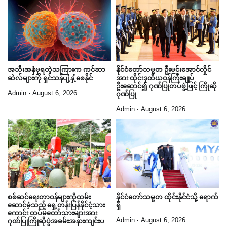
နိုင်ငံတော်သမ္မတ ဦးမင်းအောင်လှိုင်
အသီးအနှံမှရတဲ့သကြားက ကင်ဆာ
အား ထိုင်းဒုတိယဝန်ကြီးချုပ်
ဆဲလ်များကို ရှင်သန်ပျံ့နှံ့စေနိုင်
ဦးဆောင်၍ ဂုဏ်ပြုတပ်ဖွဲ့ဖြင့် ကြိုဆို
Admin
August 6, 2026
ဂုဏ်ပြု
Admin
August 6, 2026
စစ်ဆင်ရေးတာဝန်များကိုထမ်း
နိုင်ငံတော်သမ္မတ ထိုင်းနိုင်ငံသို့ ရောက်
ဆောင်ခဲ့သည့် ရှေ့တန်းပြန်နိုင်ငံ့သား
ရှိ
ကောင်း တပ်မတော်သားများအား
Admin
August 6, 2026
ဂုဏ်ပြုကြိုဆိုပွဲအခမ်းအနားကျင်းပ