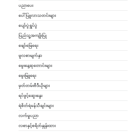
ပညာပေး
ပေါ်ပြူလာသတင်းများ
ပျော်ပွဲရွှင်ပွဲ
ပြည်သူ့အကျိုးပြု
ဖျော်ဖြေရေး
မူလစာမျက်နှာ
မွေးနေ့ဆုတောင်းများ
မွေးမြူရေး
မှတ်တမ်းဗီဒီယိုများ
ရင်ဖွင့်ဆွေးနွေး
ရဲစိတ်ရဲမန်သီချင်းများ
လက်မှုပညာ
လစာနှင့်စရိတ်နှုန်းထား