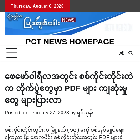
Skip
Thursday, August 6, 2026
to
content
PCT NEWS HOMEPAGE
ဖေဖော်ဝါရီလအတွင်း စစ်ကိုင်းတိုင်းထဲ
က တိုက်ပွဲတွေမှာ PDF များ ကျဆုံးမှု
တွေ များပြားလာ
Posted on
February 27, 2023
by
ရှင်ယွန်း
စစ်ကိုင်းတိုင်းတွင်းက မြို့နယ် ( ၁၄ ) ခုကို စစ်အုပ်ချုပ်ရေး
ကြေညာပြီး နောက်ပိုင်း စစ်ကိုင်းတိုင်းအတွင်း PDF များရဲ့