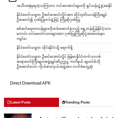
အသီးအနှံမှရတဲ့သကြားက ကင်ဆာဆဲလ်များကို ရှင်သန်ပျံ့နှံ့စေနိုင်
နိုင်ငံတော်သမ္မတ ဦးမင်းအောင်လှိုင်အား ထိုင်းဒုတိယဝန်ကြီးချုပ်
ဦးဆောင်၍ ဂုဏ်ပြုတပ်ဖွဲ့ဖြင့် ကြိုဆိုဂုဏ်ပြု
စစ်ဆင်ရေးတာဝန်များကိုထမ်းဆောင်ခဲ့သည့် ရှေ့တန်းပြန်နိုင်ငံ့သား
ကောင်း တပ်မတော်သားများအား ဂုဏ်ပြုကြိုဆိုပွဲအခမ်းအနား
ကျင်းပ
နိုင်ငံတော်သမ္မတ ထိုင်းနိုင်ငံသို့ ရောက်ရှိ
နိုင်ငံတော်သမ္မတ ဦးမင်းအောင်လှိုင် မြန်မာနိုင်ငံကက်သလစ်
ဆရာတော်ကြီးများအဖွဲ့ချုပ်၏ဥက္ကဋ္ဌ ကာဒီနယ် ချားလ်စ်ဘို
ဦးဆောင်သော ကိုယ်စားလှယ်အဖွဲ့အား လက်ခံတွေ့ဆုံ
Direct Download APK
Latest Posts
Trending Posts