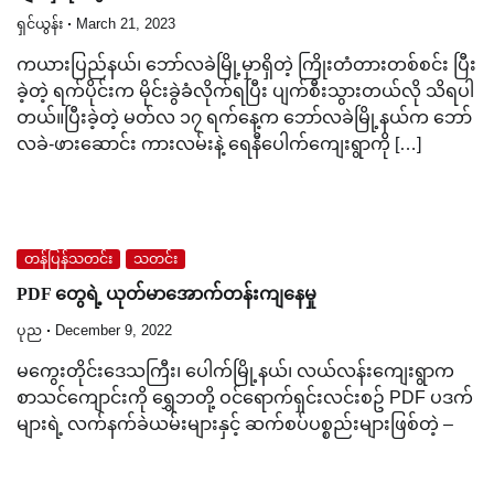
ရှင်ယွန်း
March 21, 2023
ကယားပြည်နယ်၊ ဘော်လခဲမြို့မှာရှိတဲ့ ကြိုးတံတားတစ်စင်း ပြီး
ခဲ့တဲ့ ရက်ပိုင်းက မိုင်းခွဲခံလိုက်ရပြီး ပျက်စီးသွားတယ်လို သိရပါ
တယ်။ပြီးခဲ့တဲ့ မတ်လ ၁၇ ရက်နေ့က ဘော်လခဲမြို့နယ်က ဘော်
လခဲ-ဖားဆောင်း ကားလမ်းနဲ့ ရေနီပေါက်ကျေးရွာကို […]
တန်ပြန်သတင်း
သတင်း
PDF တွေရဲ့ ယုတ်မာအောက်တန်းကျနေမှု
ပုည
December 9, 2022
မကွေးတိုင်းဒေသကြီး၊ ပေါက်မြို့နယ်၊ လယ်လန်းကျေးရွာက
စာသင်ကျောင်းကို ရွှေဘတို့ ဝင်ရောက်ရှင်းလင်းစဥ် PDF ပဒက်
များရဲ့ လက်နက်ခဲယမ်းများနှင့် ဆက်စပ်ပစ္စည်းများဖြစ်တဲ့ –