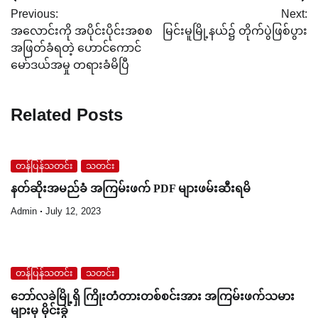
Post
Previous:
Next:
navigation
အလောင်းကို အပိုင်းပိုင်းအစစ
မြင်းမူမြို့နယ်၌ တိုက်ပွဲဖြစ်ပွား
အဖြတ်ခံရတဲ့ ဟောင်ကောင်
မော်ဒယ်အမှု တရားခံမိပြီ
Related Posts
တန်ပြန်သတင်း
သတင်း
နတ်ဆိုးအမည်ခံ အကြမ်းဖက် PDF များဖမ်းဆီးရမိ
Admin
July 12, 2023
တန်ပြန်သတင်း
သတင်း
ဘော်လခဲမြို့ရှိ ကြိုးတံတားတစ်စင်းအား အကြမ်းဖက်သမား
များမှ မိုင်းခွဲ