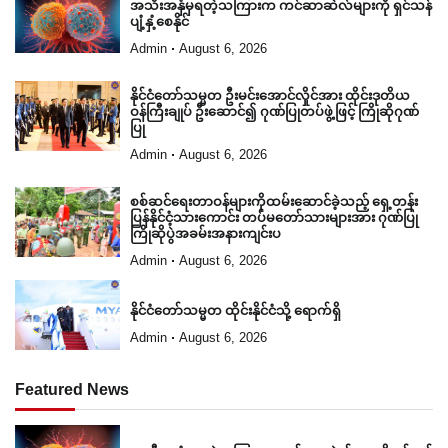
အသီးအနှံမှရတဲ့သကြားက ကင်ဆာဆဲလ်များကို ရှင်သန်
ပျံ့နှံ့စေနိုင်
Admin
August 6, 2026
နိုင်ငံတော်သမ္မတ ဦးမင်းအောင်လှိုင်အား ထိုင်းဒုတိယ
ဝန်ကြီးချုပ် ဦးဆောင်၍ ဂုဏ်ပြုတပ်ဖွဲ့ဖြင့် ကြိုဆိုဂုဏ်
ပြု
Admin
August 6, 2026
စစ်ဆင်ရေးတာဝန်များကိုထမ်းဆောင်ခဲ့သည့် ရှေ့တန်း
ပြန်နိုင်ငံ့သားကောင်း တပ်မတော်သားများအား ဂုဏ်ပြု
ကြိုဆိုပွဲအခမ်းအနားကျင်းပ
Admin
August 6, 2026
နိုင်ငံတော်သမ္မတ ထိုင်းနိုင်ငံသို့ ရောက်ရှိ
Admin
August 6, 2026
Featured News