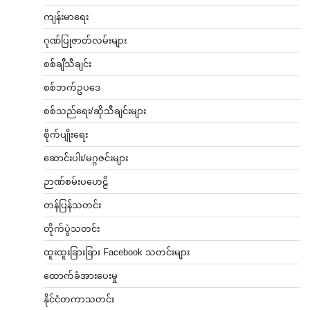
ကျန်းမာရေး
ဂုဏ်ပြုဇာတ်လမ်းများ
စစ်ချီသီချင်း
စစ်ဘက်ဥပဒေ
စစ်သည်ရေး/ဆိုသီချင်းများ
စိုက်ပျိုးရေး
ဆောင်းပါး/မဂ္ဂဇင်းများ
ဉာဏ်စမ်းပဟေဠိ
တန်ပြန်သတင်း
တိုက်ပွဲသတင်း
ထူးထူးခြားခြား Facebook သတင်းများ
ထောက်ခံအားပေးမှု
နိုင်ငံတကာသတင်း