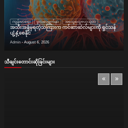
ကျန်းမာရေး
မူလစာမျက်နှာ
အထွေထွေဗဟုသုတ
အသီးအနှံမှရတဲ့သကြားက ကင်ဆာဆဲလ်များကို ရှင်သန်
ပျံ့နှံ့စေနိုင်
Admin
August 6, 2026
သီချင်းတောင်းဆိုခြင်းများ