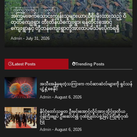
တိုက်ပွဲသတင်း
သတင်း
အကြမ်းဖက်သောင်းကျန်းသူများယာယီစိုးမိုးထားသည့် ဝိ
တုတ်ကျေးရွာ၊ တီးတိန်ယံကျေးရွာ၊ ရန်တိုင်းအောင်
ကျေးရွာနှင့် တွီဘန်ကျေးရွာတို့အားထပ်မံသိမ်းပိုက်ရရှိ
Admin
July 31, 2026
Latest Posts
Trending Posts
အသီးအနှံမှရတဲ့သကြားက ကင်ဆာဆဲလ်များကို ရှင်သန်
ပျံ့နှံ့စေနိုင်
Admin
August 6, 2026
နိုင်ငံတော်သမ္မတ ဦးမင်းအောင်လှိုင်အား ထိုင်းဒုတိယ
ဝန်ကြီးချုပ် ဦးဆောင်၍ ဂုဏ်ပြုတပ်ဖွဲ့ဖြင့် ကြိုဆိုဂုဏ်
ပြု
Admin
August 6, 2026