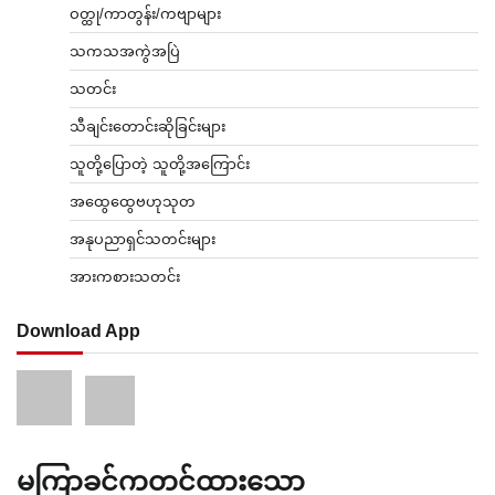
ဝတ္ထု/ကာတွန်း/ကဗျာများ
သကသအကွဲအပြဲ
သတင်း
သီချင်းတောင်းဆိုခြင်းများ
သူတို့ပြောတဲ့ သူတို့အကြောင်း
အထွေထွေဗဟုသုတ
အနုပညာရှင်သတင်းများ
အားကစားသတင်း
Download App
မကြာခင်ကတင်ထားသော