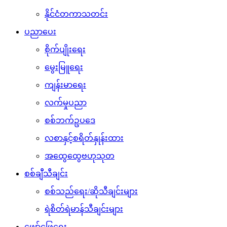
နိုင်ငံတကာသတင်း
ပညာပေး
စိုက်ပျိုးရေး
မွေးမြူရေး
ကျန်းမာရေး
လက်မှုပညာ
စစ်ဘက်ဥပဒေ
လစာနှင့်စရိတ်နှုန်းထား
အထွေထွေဗဟုသုတ
စစ်ချီသီချင်း
စစ်သည်ရေး/ဆိုသီချင်းများ
ရဲစိတ်ရဲမာန်သီချင်းများ
ဖျော်ဖြေရေး