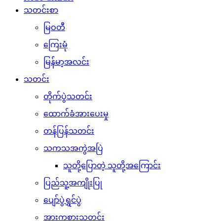
သတင်းစာ
မြဝတီ
ကြေးမုံ
မြန်မာ့အလင်း
သတင်း
တိုက်ပွဲသတင်း
ထောက်ခံအားပေးမှု
တန်ပြန်သတင်း
သကသအကွဲအပြဲ
သူတို့ပြောတဲ့ သူတို့အကြောင်း
ပြည်သူ့အကျိုးပြု
ပျော်ပွဲရွှင်ပွဲ
အားကစားသတင်း