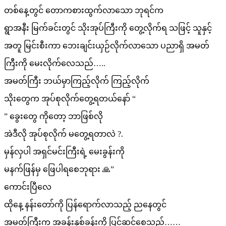
တစ်နေ့တွင် တောကစားထွက်လာသော ဘုရင်က
ရွာအနီး မြက်ခင်းတွင် သိုးအုပ်ကြီးကို တွေ့လိုက်ရ သဖြင့် သူနှင့်
အတူ မြင်းစီးကာ ဘေးချင်းယှဉ်လိုက်လာသော ပညာရှိ အမတ်
ကြီးကို မေးလိုက်လေသည်…..
အမတ်ကြီး ဘယ်မှာကြည့်လိုက် ကြည့်လိုက်
သိုးတွေက အုပ်စုလိုက်တွေ့ရတယ်နော် “
” ခွေးတွေ ကိုတော့ ဘာဖြစ်လို
အဲဒီလို အုပ်စုလိုက် မတွေ့ရတာလဲ ?.
မှန်လှပါ အရှင်မင်းကြီးရဲ့ မေးခွန်းကို
မနက်ဖြန်မှ ဖြေပါရစေဘုရား 🙏”
ကောင်းပြီလေ
ထိုနေ့ နန်းတော်ကို ပြန်ရောက်လာသည့် ညနေတွင်
အမတ်ကြီးက အခန်းနှစ်ခန်းကို ပြင်ဆင်စေသည်……