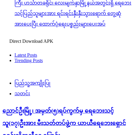
ကြီး ဟင်္သာတခရိုင်၊ လေးမျက်နှာမြို့နယ်အတွင်းရှိ ရေဘေး
သင့်ပြည်သူများအား ရင်းရင်းနှီးနှီးသွားရောက် တွေ့ဆုံ
အားပေးပြီး ထောက်ပံ့ရေးပစ္စည်းများပေးအပ်
Direct Download APK
Latest Posts
Trending Posts
ပြည်သူ့အကျိုးပြု
သတင်း
ညောင်ဦးမြို့၊ အမှတ်(၅)ရပ်ကွက်မှ ရေဘေးသင့်
သူ(၁၇)ဦးအား မီးသတ်တပ်ဖွဲ့က ယာယီရေဘေးရှောင်