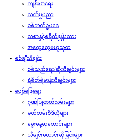
ကျန်းမာရေး
လက်မှုပညာ
စစ်ဘက်ဥပဒေ
လစာနှင့်စရိတ်နှုန်းထား
အထွေထွေဗဟုသုတ
စစ်ချီသီချင်း
စစ်သည်ရေး/ဆိုသီချင်းများ
ရဲစိတ်ရဲမာန်သီချင်းများ
ဖျော်ဖြေရေး
ဂုဏ်ပြုဇာတ်လမ်းများ
မှတ်တမ်းဗီဒီယိုများ
မွေးနေ့ဆုတောင်းများ
သီချင်းတောင်းဆိုခြင်းများ