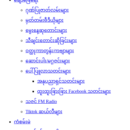
ဂုဏ်ပြုဇာတ်လမ်းများ
မှတ်တမ်းဗီဒီယိုများ
မွေးနေ့ဆုတောင်းများ
သီချင်းတောင်းဆိုခြင်းများ
ဝတ္ထု/ကာတွန်း/ကဗျာများ
ဆောင်းပါး/မဂ္ဂဇင်းများ
ပေါ်ပြူလာသတင်းများ
အနုပညာရှင်သတင်းများ
ထူးထူးခြားခြား Facebook သတင်းများ
သဇင် FM Radio
Tiktok ဆယ်လီများ
ကံစမ်းမဲ