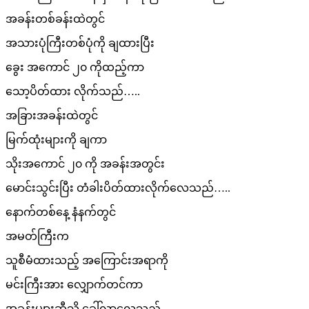
အခန်းတစ်ခန်းထဲတွင်
အသားပုံကြီးတစ်ပုံကို ချထားပြီး
ခွေး အကောင် ၂၀ ကိုထည့်ကာ
သော့ပိတ်ထား လိုက်သည်…..
အခြားအခန်းထဲတွင်
မြက်ထုံးများကို ချကာ
သိုးအကောင် ၂၀ ကို အခန်းအတွင်း
မောင်းသွင်းပြီး တံခါးပိတ်ထားလိုက်လေသည်…..
နောက်တစ်နေ့ နံနက်တွင်
အမတ်ကြီးက
သူစီမံထားသည့် အကြောင်းအရာကို
မင်းကြီးအား လျှောက်တင်ကာ
အခန်းများဆီသို ခေါ်လာလေသည်……