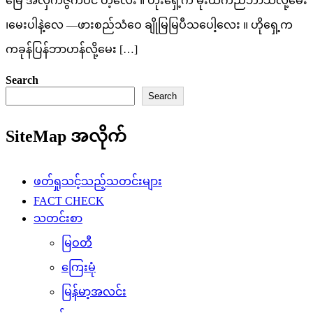
မြေ အလှကဲဇွဲကပင် တဲ့လေး ။ ဟိုးရှေ့က မိုးထက်ညံဘာသံလို့မေး
၊မေးပါနဲ့လေ —ဖားစည်သံဝေ ချိုမြမြပီသပေါ့လေး ။ ဟိုရှေ့က
ကခုန်ပြန်ဘာဟန်လို့မေး […]
Search
Search
SiteMap အလိုက်
ဖတ်ရှုသင့်သည့်သတင်းများ
FACT CHECK
သတင်းစာ
မြဝတီ
ကြေးမုံ
မြန်မာ့အလင်း