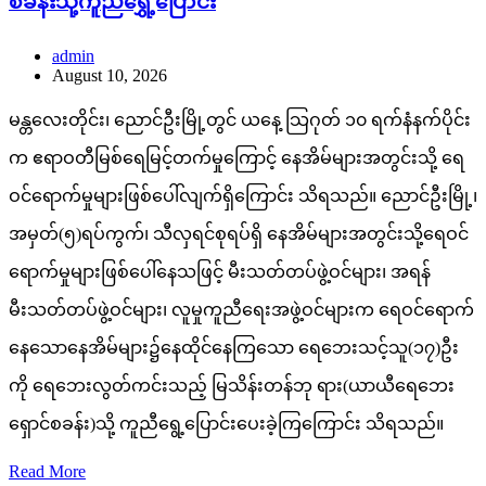
စခန်းသို့ကူညီရွှေ့ပြောင်း
admin
August 10, 2026
မန္တလေးတိုင်း၊ ညောင်ဦးမြို့တွင် ယနေ့ သြဂုတ် ၁၀ ရက်နံနက်ပိုင်း
က ဧရာဝတီမြစ်ရေမြင့်တက်မှုကြောင့် နေအိမ်များအတွင်းသို့ ရေ
ဝင်ရောက်မှုများဖြစ်ပေါ်လျက်ရှိကြောင်း သိရသည်။ ညောင်ဦးမြို့၊
အမှတ်(၅)ရပ်ကွက်၊ သီလှရင်စုရပ်ရှိ နေအိမ်များအတွင်းသို့ရေဝင်
ရောက်မှုများဖြစ်ပေါ်နေသဖြင့် မီးသတ်တပ်ဖွဲ့ဝင်များ၊ အရန်
မီးသတ်တပ်ဖွဲ့ဝင်များ၊ လူမှုကူညီရေးအဖွဲ့ဝင်များက ရေဝင်ရောက်
နေသောနေအိမ်များ၌နေထိုင်နေကြသော ရေဘေးသင့်သူ(၁၇)ဦး
ကို ရေဘေးလွတ်ကင်းသည့် မြသိန်းတန်ဘု ရား(ယာယီရေဘေး
ရှောင်စခန်း)သို့ ကူညီရွေ့ပြောင်းပေးခဲ့ကြကြောင်း သိရသည်။
Read More