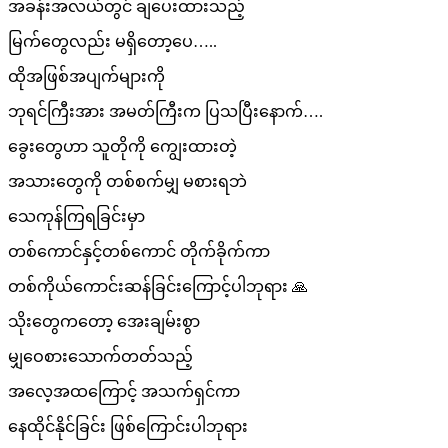
အခန်းအလယ်တွင် ချပေးထားသည့်
မြက်တွေလည်း မရှိတော့ပေ…..
ထိုအဖြစ်အပျက်များကို
ဘုရင်ကြီးအား အမတ်ကြီးက ပြသပြီးနောက်….
ခွေးတွေဟာ သူတိုကို ကျွေးထားတဲ့
အသားတွေကို တစ်စက်မျှ မစားရဘဲ
သေကုန်ကြရခြင်းမှာ
တစ်ကောင်နှင့်တစ်ကောင် တိုက်ခိုက်ကာ
တစ်ကိုယ်ကောင်းဆန်ခြင်းကြောင့်ပါဘုရား 🙏
သိုးတွေကတော့ အေးချမ်းစွာ
မျှဝေစားသောက်တတ်သည့်
အလေ့အထကြောင့် အသက်ရှင်ကာ
နေထိုင်နိုင်ခြင်း ဖြစ်ကြောင်းပါဘုရား