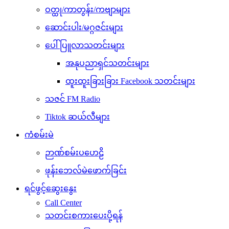
ဝတ္ထု/ကာတွန်း/ကဗျာများ
ဆောင်းပါး/မဂ္ဂဇင်းများ
ပေါ်ပြူလာသတင်းများ
အနုပညာရှင်သတင်းများ
ထူးထူးခြားခြား Facebook သတင်းများ
သဇင် FM Radio
Tiktok ဆယ်လီများ
ကံစမ်းမဲ
ဉာဏ်စမ်းပဟေဠိ
ဖုန်းဘေလ်မဲဖောက်ခြင်း
ရင်ဖွင့်ဆွေးနွေး
Call Center
သတင်းစကားပေးပို့ရန်