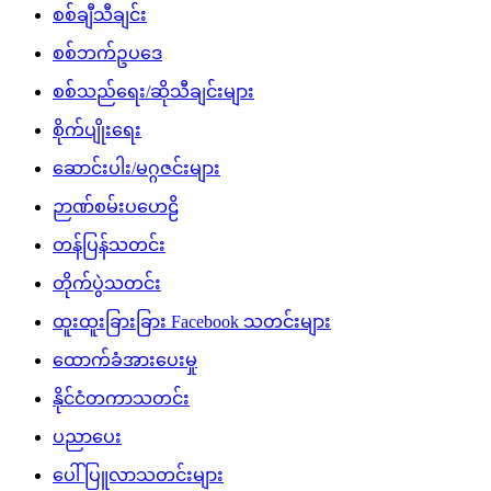
စစ်ချီသီချင်း
စစ်ဘက်ဥပဒေ
စစ်သည်ရေး/ဆိုသီချင်းများ
စိုက်ပျိုးရေး
ဆောင်းပါး/မဂ္ဂဇင်းများ
ဉာဏ်စမ်းပဟေဠိ
တန်ပြန်သတင်း
တိုက်ပွဲသတင်း
ထူးထူးခြားခြား Facebook သတင်းများ
ထောက်ခံအားပေးမှု
နိုင်ငံတကာသတင်း
ပညာပေး
ပေါ်ပြူလာသတင်းများ