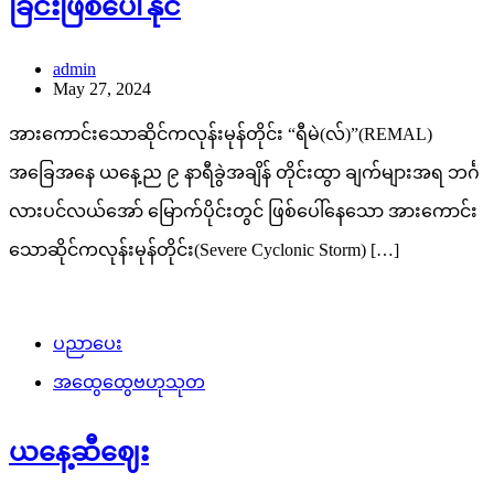
ခြင်းဖြစ်ပေါ်နိုင်
admin
May 27, 2024
အားကောင်းသောဆိုင်ကလုန်းမုန်တိုင်း “ရီမဲ(လ်)”(REMAL)
အခြေအနေ ယနေ့ည ၉ နာရီခွဲအချိန် တိုင်းထွာ ချက်များအရ ဘင်္ဂ
လားပင်လယ်အော် မြောက်ပိုင်းတွင် ဖြစ်ပေါ်နေသော အားကောင်း
သောဆိုင်ကလုန်းမုန်တိုင်း(Severe Cyclonic Storm) […]
ပညာပေး
အထွေထွေဗဟုသုတ
ယနေ့ဆီဈေး