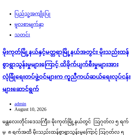
ပြည်သူ့အကျိုးပြု
မူလစာမျက်နှာ
သတင်း
မိုးကုတ်မြို့နယ်နှင့်မတ္တရာမြို့နယ်အတွင်း မိုးသည်းထန်
စွာရွာသွန်းမှုများကြောင့် ထိခိုက်ပျက်စီးမှုများအား
လုံခြုံရေးတပ်ဖွဲ့ဝင်များက ကူညီကယ်ဆယ်ရေးလုပ်ငန်း
များဆောင်ရွက်
admin
August 10, 2026
မန္တလေးတိုင်းဒေသကြီး၊ မိုးကုတ်မြို့နယ်တွင် ဩဂုတ်လ ၅ ရက်
မှ ၈ ရက်အထိ မိုးသည်းထန်စွာရွာသွန်းမှုကြောင့် ဩဂုတ်လ ၅