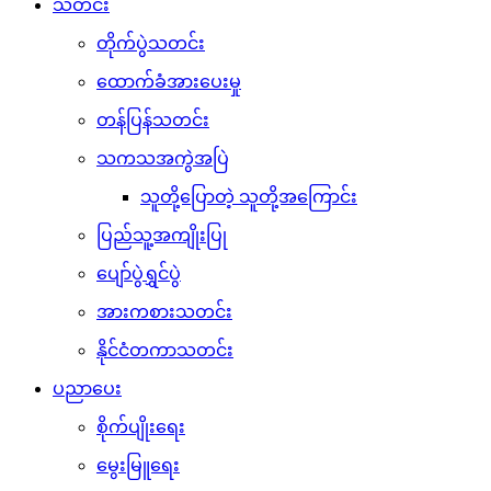
သတင်း
တိုက်ပွဲသတင်း
ထောက်ခံအားပေးမှု
တန်ပြန်သတင်း
သကသအကွဲအပြဲ
သူတို့ပြောတဲ့ သူတို့အကြောင်း
ပြည်သူ့အကျိုးပြု
ပျော်ပွဲရွှင်ပွဲ
အားကစားသတင်း
နိုင်ငံတကာသတင်း
ပညာပေး
စိုက်ပျိုးရေး
မွေးမြူရေး