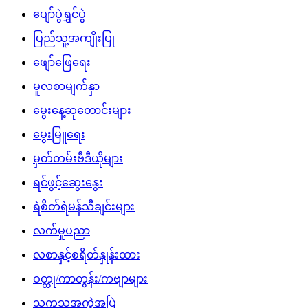
ပျော်ပွဲရွှင်ပွဲ
ပြည်သူ့အကျိုးပြု
ဖျော်ဖြေရေး
မူလစာမျက်နှာ
မွေးနေ့ဆုတောင်းများ
မွေးမြူရေး
မှတ်တမ်းဗီဒီယိုများ
ရင်ဖွင့်ဆွေးနွေး
ရဲစိတ်ရဲမန်သီချင်းများ
လက်မှုပညာ
လစာနှင့်စရိတ်နှုန်းထား
ဝတ္ထု/ကာတွန်း/ကဗျာများ
သကသအကွဲအပြဲ