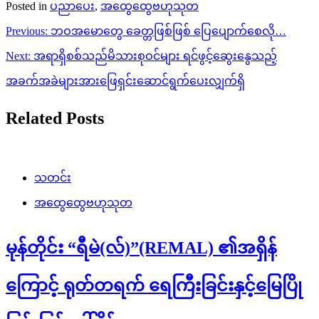
Posted in
ပညာပေး
,
အထွေထွေဗဟုသုတ
Post
Previous:
ဘဝအမောတွေ ခေတ္တဖြစ်ဖြစ် ပြေပျောက်စေလို…
navigation
Next:
အရာရှိစစ်သည်မိသားစုဝင်များ ရင်ဖွင့်ဆွေးနွေသည့်
အခက်အခဲများအားဖြေရှင်းဆောင်ရွက်ပေးလျှက်ရှိ
Related Posts
သတင်း
အထွေထွေဗဟုသုတ
မုန်တိုင်း “ရီမဲ(လ်)”(REMAL) ၏အရှိန်
ကြောင့် ရုတ်တရက် ရေကြီးခြင်းနှင့်မြေပြို