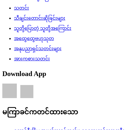
သတင်း
သီချင်းတောင်းဆိုခြင်းများ
သူတို့ပြောတဲ့ သူတို့အကြောင်း
အထွေထွေဗဟုသုတ
အနုပညာရှင်သတင်းများ
အားကစားသတင်း
Download App
မကြာခင်ကတင်ထားသော