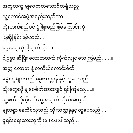
အတူတကွ မျှဝေတတ်သောစိတ်ရှိသည့်
လူ့ဘောင်အဖွဲအစည်းသည်သာ
တိုးတက်စည်ပင် ဖွံဖြိုးမည်ဖြစ်ကြောင်းကို
ပြဆိုခြင်းဖြစ်သည်….
ခွေးတွေလို ငါ့တွက် ငါ့ဟာ
ငါ့ဥစ္စာ ဆိုပြီး လောဘတက် ကိုက်လျှင် သေကြမည်……။
အတ္တ လောဘ နဲ့ တကိုယ်ကောင်းစိတ်
မွေးသူများသည် ခွေးသဏ္ဍန် နှင့် တူပေသည် …။
သိုးတွေလို မျှဝေစိတ်ထားလျှင် ရှင်ကြမည်…..။
သူ့ဖက် ကိုယ့်ဖက် သူ့အတွက် ကိုယ်အတွက်
မျှတစွာ နေထိုင်သူသည် သိုးသဏ္ဍန်နှင့် တူပေသည် ….။
မူရင်းရေးသားသူကို Crd ပေးပါသည်…