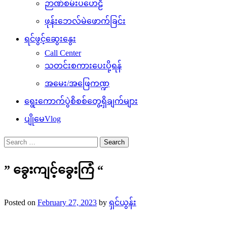
ဉာဏ်စမ်းပဟေဠိ
ဖုန်းဘေလ်မဲဖောက်ခြင်း
ရင်ဖွင့်ဆွေးနွေး
Call Center
သတင်းစကားပေးပို့ရန်
အမေး/အဖြေကဏ္ဍ
ရွေးကောက်ပွဲစိစစ်တွေ့ရှိချက်များ
ပျိုမေVlog
Search
for:
” ခွေးကျင့်ခွေးကြံ “
Posted on
February 27, 2023
by
ရှင်ယွန်း