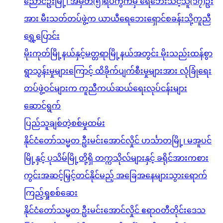
ညောင်ဦးမြို့၊ အမှတ်(၅)ရပ်ကွက်မှ ရေဘေးသင့်သူ(၁၇)ဦး
အား မီးသတ်တပ်ဖွဲ့က ယာယီရေဘေးရှောင်စခန်းသို့ကူညီ
ရွှေ့ပြောင်း
မိုးကုတ်မြို့နယ်နှင့်မတ္တရာမြို့နယ်အတွင်း မိုးသည်းထန်စွာ
ရွာသွန်းမှုများကြောင့် ထိခိုက်ပျက်စီးမှုများအား လုံခြုံရေး
တပ်ဖွဲ့ဝင်များက ကူညီကယ်ဆယ်ရေးလုပ်ငန်းများ
ဆောင်ရွက်
ပြည်သူချစ်တဲ့စစ်မှုထမ်း
နိုင်ငံတော်သမ္မတ ဦးမင်းအောင်လှိုင် ဟင်္သာတမြို့၊ မအူပင်
မြို့နှင့် ပုသိမ်မြို့တို့ရှိ တက္ကသိုလ်များနှင့် ခရိုင်အားကစား
ကွင်းအဆင့်မြှင့်တင်နိုင်မည့် အခြေအနေများသွားရောက်
ကြည့်ရှုစစ်ဆေး
နိုင်ငံတော်သမ္မတ ဦးမင်းအောင်လှိုင် ဧရာဝတီတိုင်းဒေသ