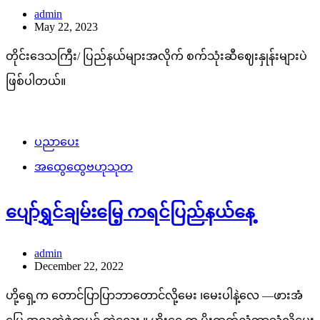
admin
May 22, 2023
တိုင်းဒေသကြီး/ ပြည်နယ်များအလိုက် စက်သုံးဆီဈေးနှုန်းများပဲ
ဖြစ်ပါတယ်။
ပညာပေး
အထွေထွေဗဟုသုတ
ပျော်ရွှင်ချမ်းမြေ့ ကရင်ပြည်နယ်နေ့
admin
December 22, 2022
ဟို့ရှေ့က တောင်ပြာပြာဘာတောင်လို့မေး ၊မေးပါနဲ့လေ —ဖားအံ