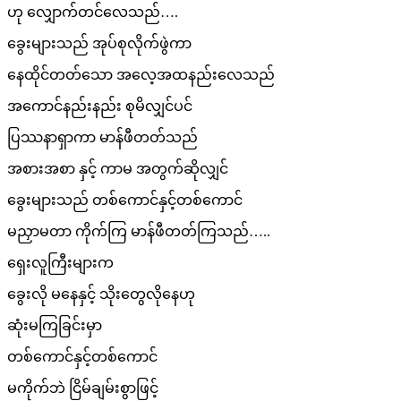
ဟု လျှောက်တင်လေသည်….
ခွေးများသည် အုပ်စုလိုက်ဖွဲကာ
နေထိုင်တတ်သော အလေ့အထနည်းလေသည်
အကောင်နည်းနည်း စုမိလျှင်ပင်
ပြဿနာရှာကာ မာန်ဖီတတ်သည်
အစားအစာ နှင့် ကာမ အတွက်ဆိုလျှင်
ခွေးများသည် တစ်ကောင်နှင့်တစ်ကောင်
မညှာမတာ ကိုက်ကြ မာန်ဖီတတ်ကြသည်…..
ရှေးလူကြီးများက
ခွေးလို မနေနှင့် သိုးတွေလိုနေဟု
ဆုံးမကြခြင်းမှာ
တစ်ကောင်နှင့်တစ်ကောင်
မကိုက်ဘဲ ငြိမ်ချမ်းစွာဖြင့်