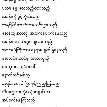
ပထမ ခွေးတွေထည့်ထားသည့်
အခန်းကို ဖွင့်လိုက်သည်
ဘုရင်ကြီးက အံ့အားသင့်သွားသည်
ခွေးတွေ အားလုံး အသက်ပျောက်နေသည်
အခန်းအလယ်တွင် ချထားသည့်
အသားပုံကြီးကား နေရာမပျက် ရှိနေသည်
ခွေးတစ်ကောင်မျှ အသားပုံကို
စားသွားသည့်ပုံမပေါ်…..
နောက်တစ်ခန်းကို
ဘုရင်အားခေါ်ပြီး ဖွင့်ကြည့်ကြသည်
သိုးတွေအားလုံး လှဲလျောင်းကာ
အိပ်စက်နေ ကြသည်