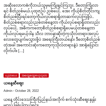
အဆိုးလောကဓံကိုဘယ်သူမှမကြုံချင်ကြဘူး. ဒီတော့ကြုံလာ
ရင် စိတ်ညစ်မယ်.ပုထုဇဉ်ပဲ ညစ်ပေါ့.. အေး ကိုယ့်စိတ်တိုင်းကျ
စိတ်ညစ်ပြီးရင်တော့ကိုယ်လုပ်စရာရှိတာဆက်လုပ်ကြဖို့ပဲ..
စိတ်ညစ်စရာလည်းညစ်တစ်နေ့တာ ကိုယ်လုပ်စရာရှိတာလည်း
လုပ်ပေါ့.. အဓိကကတော့စိတ်ညစ်စရာရှိပေမယ့်တစ်နေ့တာ
ကိုယ်လုပ်ရမယ့်ဒါန သီလ ဘာဝနာဆိုတဲ့ကုသိုလ်တရားအလုပ်
လေးတွေပျက်မသွားဖို့ပဲ အရေးကြီးတယ်နော်၊ ဒီတော့စိတ်ညစ်
တဲ့အခါ အကောင်းဆုံးကတော့ကုသိုလ်တရားနဲ့ပဲ အာရုံပြောင်း
လိုက်ပါ။ […]
ပညာပေး
အထွေထွေဗဟုသုတ
ယနေ့ဆီဈေး
Admin
October 28, 2022
ယနေ့ တိုင်းဒေသကြီး/ပြည်နယ်အလိုက် စက်သုံးဆီဈေးနှုန်း
များပဲ ဖြစ်ပါတယ်ရှင်။