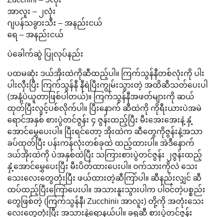
အာလူး – ၂လုံး
ဂျပန်သခွားသီး – အနည်းငယ်
ရေ – အနည်းငယ်
ပဲခေါက်ဆွဲ ပြုလုပ်နည်း
ပထမဆုံး ဒယ်အိုးထဲကိုဆီထည့်ပါ။ ကြက်သွန်နီတစ်လုံးကို ပါး
ပါးလှီးပြီး ကြက်သွန်နီ နီရဲပြီးကျွမ်းသွားတဲ့ အထိဆီသတ်ပေးပါ
(အနံ့ပဲယူတာဖြစ်ပါတယ်)။ ကြက်သွန်နီအဖတ်များကို ဆယ်
ထုတ်ပြီးလွင့်ပစ်လိုက်ပါ။ ပြီးနောက် ဆီထဲကို ကိုရီးယားပဲအမဲ
ရောင်အနှစ် စားပွဲတင်ဇွန်း ၄ ဇွန်းထည့်ပြီး မီးအေးအေးနဲ့ နှံ့
အောင်မွှေပေးပါ။ ပြီးရင်တော့ အိုးထဲက ဆီတွေကိုဇွန်းနဲ့အသာ
ခပ်ထုတ်ပြီး ပန်းကန်လုံးတစ်ခုထဲ ထည့်ထားပါ။ အဲဒီနောက်
ဒယ်အိုးထဲကို ပဲအနှစ်ထဲပြီး သကြားစားပွဲတင်ဇွန်း ၂ဇွန်းထည့်
နှံ့အောင်မွှေပေးပြီး မီးပိတ်ထားပေးပါ။ ၀က်သားကိုလဲ သေး
သေးလေးတွေတုံးပြီး ဖယ်ထားတဲ့ဆီကြာ်ပါ။ ဆီနည်းလျှင် ဆီ
ထပ်ထည့်ပြီးကြော်ပေးပါ။ အသားနူးသွားပါက ပါ၀င်တဲ့ပစ္စည်း
တွေဖြစ်တဲ့ (ကြက်သွန်နီ၊ Zucchini၊ အာလူး) တို့ကို အတုံးသေး
လေးတွေတုံးပြီး အသားနဲ့ရောနယ်ပါ။ ခရုဆီ စားပွဲတင်ဇွန်း