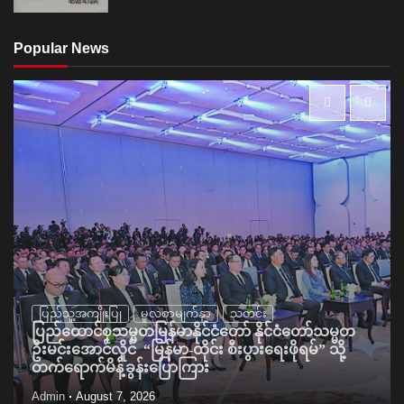
Popular News
ပြည်သူ့အကျိုးပြု
မူလစာမျက်နှာ
သတင်း
ပြည်ထောင်စုသမ္မတမြန်မာနိုင်ငံတော် နိုင်ငံတော်သမ္မတ
ဦးမင်းအောင်လှိုင် “မြန်မာ-ထိုင်း စီးပွားရေးဖိုရမ်” သို့
တက်ရောက်မိန့်ခွန်းပြောကြား
Admin
August 7, 2026