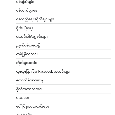
စစ်ချီသီချင်း
စစ်ဘက်ဥပဒေ
စစ်သည်ရေး/ဆိုသီချင်းများ
စိုက်ပျိုးရေး
ဆောင်းပါး/မဂ္ဂဇင်းများ
ဉာဏ်စမ်းပဟေဠိ
တန်ပြန်သတင်း
တိုက်ပွဲသတင်း
ထူးထူးခြားခြား Facebook သတင်းများ
ထောက်ခံအားပေးမှု
နိုင်ငံတကာသတင်း
ပညာပေး
ပေါ်ပြူလာသတင်းများ