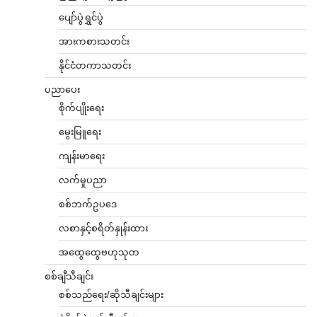
ပျော်ပွဲရွှင်ပွဲ
အားကစားသတင်း
နိုင်ငံတကာသတင်း
ပညာပေး
စိုက်ပျိုးရေး
မွေးမြူရေး
ကျန်းမာရေး
လက်မှုပညာ
စစ်ဘက်ဥပဒေ
လစာနှင့်စရိတ်နှုန်းထား
အထွေထွေဗဟုသုတ
စစ်ချီသီချင်း
စစ်သည်ရေး/ဆိုသီချင်းများ