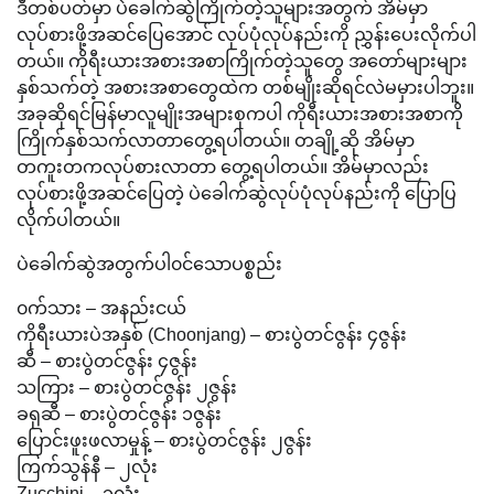
ဒီတစ်ပတ်မှာ ပဲခေါက်ဆွဲကြိုက်တဲ့သူများအတွက် အိမ်မှာ
လုပ်စားဖို့အဆင်ပြေအောင် လုပ်ပုံလုပ်နည်းကို ညွှန်းပေးလိုက်ပါ
တယ်။ ကိုရီးယားအစားအစာကြိုက်တဲ့သူတွေ အတော်များများ
နှစ်သက်တဲ့ အစားအစာတွေထဲက တစ်မျိုးဆိုရင်လဲမမှားပါဘူး။
အခုဆိုရင်မြန်မာလူမျိုးအများစုကပါ ကိုရီးယားအစားအစာကို
ကြိုက်နှစ်သက်လာတာတွေ့ရပါတယ်။ တချို့ဆို အိမ်မှာ
တကူးတကလုပ်စားလာတာ တွေ့ရပါတယ်။ အိမ်မှာလည်း
လုပ်စားဖို့အဆင်ပြေတဲ့ ပဲခေါက်ဆွဲလုပ်ပုံလုပ်နည်းကို ပြောပြ
လိုက်ပါတယ်။
ပဲခေါက်ဆွဲအတွက်ပါ၀င်သောပစ္စည်း
၀က်သား – အနည်းငယ်
ကိုရီးယားပဲအနှစ် (Choonjang) – စားပွဲတင်ဇွန်း ၄ဇွန်း
ဆီ – စားပွဲတင်ဇွန်း ၄ဇွန်း
သကြား – စားပွဲတင်ဇွန်း ၂ဇွန်း
ခရုဆီ – စားပွဲတင်ဇွန်း ၁ဇွန်း
ပြောင်းဖူးဖလာမှုန့် – စားပွဲတင်ဇွန်း ၂ဇွန်း
ကြက်သွန်နီ – ၂လုံး
Zucchini – ၁လုံး