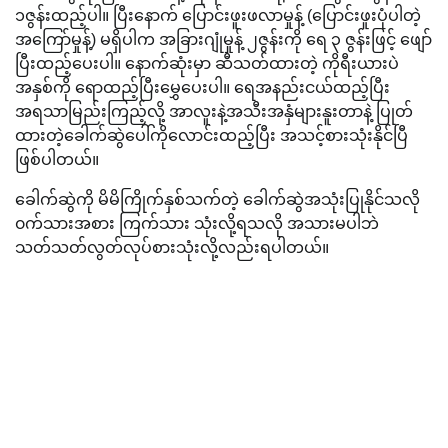
၁ဇွန်းထည့်ပါ။ ပြီးနောက် ပြောင်းဖူးဖလာမှုန့် (ပြောင်းဖူးပုံပါတဲ့
အကြော်မှုန့်) မရှိပါက အခြားဂျုံမှုန့် ၂ဇွန်းကို ရေ ၃ ဇွန်းဖြင့် ဖျော်
ပြီးထည့်ပေးပါ။ နောက်ဆုံးမှာ ဆီသတ်ထားတဲ့ ကိုရီးယားပဲ
အနှစ်ကို ရောထည့်ပြီးမွှေပေးပါ။ ရေအနည်းငယ်ထည့်ပြီး
အရသာမြည်းကြည့်လို့ အာလူးနဲ့အသီးအနှံများနူးတာနဲ့ ပြုတ်
ထားတဲ့ခေါက်ဆွဲပေါ်ကိုလောင်းထည့်ပြီး အသင့်စားသုံးနိုင်ပြီ
ဖြစ်ပါတယ်။
ခေါက်ဆွဲကို မိမိကြိုက်နှစ်သက်တဲ့ ခေါက်ဆွဲအသုံးပြုနိုင်သလို
၀က်သားအစား ကြက်သား သုံးလို့ရသလို အသားမပါဘဲ
သတ်သတ်လွတ်လုပ်စားသုံးလို့လည်းရပါတယ်။