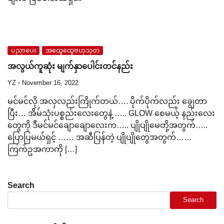
ပညာပေး
အထွေထွေဗဟုသုတ
အလွယ်ကူဆုံး မျက်နှာပေါင်းတင်နည်း
YZ
November 16, 2022
မင်မင်လို အလှလည်းကြိုက်တယ်…. ပိုက်ပိုက်လည်း ချွေတာ
ပြီး… အိမ်သုံးပစ္စည်းလေးတွေနဲ့ ….. GLOW စေမယ့် နည်းလေး
တွေကို ဒီမင်မင်ချောချောလေးက….. ပျိုပျိုမေတို့အတွက်…..
ပြောပြမယ်ရှင့် …… အဆီပြန်တဲ့ ပျိုပျိုတွေအတွက်……
ကြက်ဥအကာကို […]
Search
Search