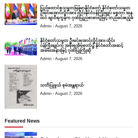
ပြည်ထောင်စုသမ္မတမြန်မာနိုင်ငံတော် နိုင်ငံတော်သမ္မတ
ဦးမင်းအောင်လှိုင်အား ထိုင်းနိုင်ငံဝန်ကြီးချုပ် မစ္စတာ အနု
ထင် ချာဝီရကွန်က ဂုဏ်ပြုညစာစားပွဲဖြင့် တည်ခင်းဧည့်ခံ
Admin
August 7, 2026
နိုင်ငံတော်သမ္မတ ဦးမင်းအောင်လှိုင်အား ထိုင်း
ဝန်ကြီးချုပ်က အစိုးရအိမ်တော်၌ နိုင်ငံတော်အဆင့်
အခမ်းအနားဖြင့် ဂုဏ်ပြုကြိုဆို
Admin
August 7, 2026
သတိပြုဖွယ် စုမဲအန္တရာယ်
Admin
August 7, 2026
Featured News