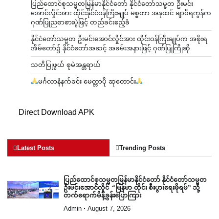
ပြည်ထောင်စုသမ္မတမြန်မာနိုင်ငံတော် နိုင်ငံတော်သမ္မတ ဦးမင်း
အောင်လှိုင်အား ထိုင်းနိုင်ငံဝန်ကြီးချုပ် မစ္စတာ အနုထင် ချာဝီရကွန်က
ဂုဏ်ပြုညစာစားပွဲဖြင့် တည်ခင်းဧည့်ခံ
နိုင်ငံတော်သမ္မတ ဦးမင်းအောင်လှိုင်အား ထိုင်းဝန်ကြီးချုပ်က အစိုးရ
အိမ်တော်၌ နိုင်ငံတော်အဆင့် အခမ်းအနားဖြင့် ဂုဏ်ပြုကြိုဆို
သတိပြုဖွယ် စုမဲအန္တရာယ်
မင်္ဂလာနံနက်ခင်း မေတ္တာပို ဆုတောင်း
Direct Download APK
Latest Posts
Trending Posts
ပြည်ထောင်စုသမ္မတမြန်မာနိုင်ငံတော် နိုင်ငံတော်သမ္မတ
ဦးမင်းအောင်လှိုင် “မြန်မာ-ထိုင်း စီးပွားရေးဖိုရမ်” သို့
တက်ရောက်မိန့်ခွန်းပြောကြား
Admin
August 7, 2026