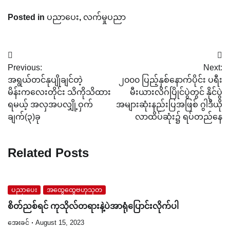
Posted in
ပညာပေး
,
လက်မှုပညာ
Post
Previous:
Next:
navigation
အရွယ်တင်နုပျိုချင်တဲ့
၂၀၀၀ ပြည့်နှစ်နောက်ပိုင်း ပရီး
မိန်းကလေးတိုင်း သိကိုသိထား
မီးယားလိဂ်ပြိုင်ပွဲတွင် နိုင်ပွဲ
ရမယ့် အလှအပလျှို့ဝှက်
အများဆုံးနည်းပြအဖြစ် ဂွါဒီယို
ချက်(၃)ခု
လာထိပ်ဆုံး၌ ရပ်တည်နေ
Related Posts
ပညာပေး
အထွေထွေဗဟုသုတ
စိတ်ညစ်ရင် ကုသိုလ်တရားနဲ့ပဲအာရုံပြောင်းလိုက်ပါ
အေးခင်
August 15, 2023