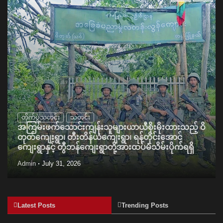
တိုက်ပွဲသတင်း
သတင်း
အကြမ်းဖက်သောင်းကျန်းသူများယာယီစိုးမိုးထားသည့် ဝိ
တုတ်ကျေးရွာ၊ တီးတိန်ယံကျေးရွာ၊ ရန်တိုင်းအောင်
ကျေးရွာနှင့် တွီဘန်ကျေးရွာတို့အားထပ်မံသိမ်းပိုက်ရရှိ
Admin
July 31, 2026
Latest Posts
Trending Posts