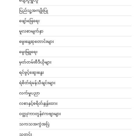
ပျော်ပွဲရွှင်ပွဲ
ပြည်သူ့အကျိုးပြု
ဖျော်ဖြေရေး
မူလစာမျက်နှာ
မွေးနေ့ဆုတောင်းများ
မွေးမြူရေး
မှတ်တမ်းဗီဒီယိုများ
ရင်ဖွင့်ဆွေးနွေး
ရဲစိတ်ရဲမန်သီချင်းများ
လက်မှုပညာ
လစာနှင့်စရိတ်နှုန်းထား
ဝတ္ထု/ကာတွန်း/ကဗျာများ
သကသအကွဲအပြဲ
သတင်း