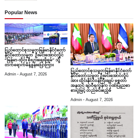
Popular News
ပြည်ထောင်စုသမ္မတမြန်မာနိုင်ငံတော်
နိုင်ငံတော်သမ္မတ ဦးမင်းအောင်လှိုင်
“မြန်မာ-ထိုင်း စီးပွားရေးဖိုရမ်” သို့
တက်ရောက်မိန့်ခွန်းပြောကြား
ပြည်ထောင်စုသမ္မတမြန်မာနိုင်ငံတော်
Admin
August 7, 2026
နိုင်ငံတော်သမ္မတ ဦးမင်းအောင်လှိုင်
အား ထိုင်းနိုင်ငံဝန်ကြီးချုပ် မစ္စတာ
အနုထင် ချာဝီရကွန်က ဂုဏ်ပြုညစာ
စားပွဲဖြင့် တည်ခင်းဧည့်ခံ
Admin
August 7, 2026