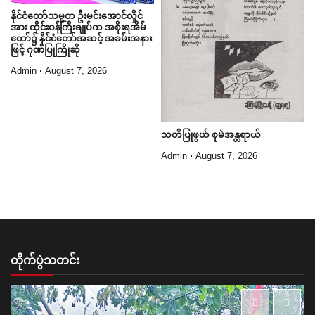
နိုင်ငံတော်သမ္မတ ဦးမင်းအောင်လှိုင်
အား ထိုင်းဝန်ကြီးချုပ်က အစိုးရအိမ်
တော်၌ နိုင်ငံတော်အဆင့် အခမ်းအနား
ဖြင့် ဂုဏ်ပြုကြိုဆို
Admin
August 7, 2026
သတိပြုဖွယ် စုမဲအန္တရာယ်
Admin
August 7, 2026
တိုက်ပွဲသတင်း