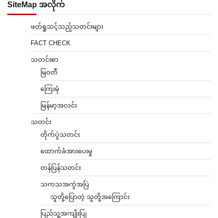
SiteMap အလိုက်
ဖတ်ရှုသင့်သည့်သတင်းများ
FACT CHECK
သတင်းစာ
မြဝတီ
ကြေးမုံ
မြန်မာ့အလင်း
သတင်း
တိုက်ပွဲသတင်း
ထောက်ခံအားပေးမှု
တန်ပြန်သတင်း
သကသအကွဲအပြဲ
သူတို့ပြောတဲ့ သူတို့အကြောင်း
ပြည်သူ့အကျိုးပြု