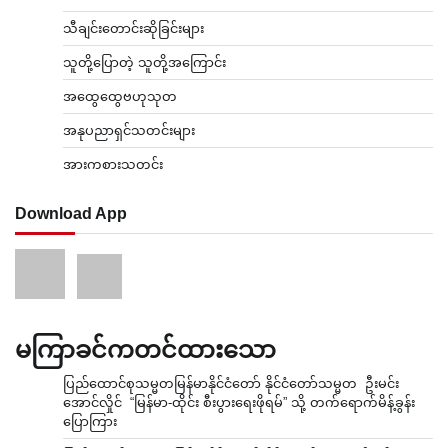
သီချင်းတောင်းဆိုခြင်းများ
သူတို့ပြောတဲ့ သူတို့အကြောင်း
အထွေထွေဗဟုသုတ
အနုပညာရှင်သတင်းများ
အားကစားသတင်း
Download App
မကြာခင်ကတင်ထားသော
ပြည်ထောင်စုသမ္မတမြန်မာနိုင်ငံတော် နိုင်ငံတော်သမ္မတ ဦးမင်း
အောင်လှိုင် “မြန်မာ-ထိုင်း စီးပွားရေးဖိုရမ်” သို့ တက်ရောက်မိန့်ခွန်း
ပြောကြား