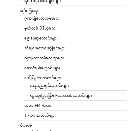
ရဲစိတ်ရဲမာန်သီချင်းများ
ဖျော်ဖြေရေး
ဂုဏ်ပြုဇာတ်လမ်းများ
မှတ်တမ်းဗီဒီယိုများ
မွေးနေ့ဆုတောင်းများ
သီချင်းတောင်းဆိုခြင်းများ
ဝတ္ထု/ကာတွန်း/ကဗျာများ
ဆောင်းပါး/မဂ္ဂဇင်းများ
ပေါ်ပြူလာသတင်းများ
အနုပညာရှင်သတင်းများ
ထူးထူးခြားခြား Facebook သတင်းများ
သဇင် FM Radio
Tiktok ဆယ်လီများ
ကံစမ်းမဲ