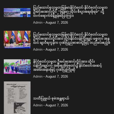
ပြည်ထောင်စုသမ္မတမြန်မာနိုင်ငံတော် နိုင်ငံတော်သမ္မတ
ဦးမင်းအောင်လှိုင် “မြန်မာ-ထိုင်း စီးပွားရေးဖိုရမ်” သို့
တက်ရောက်မိန့်ခွန်းပြောကြား
Admin
August 7, 2026
ပြည်ထောင်စုသမ္မတမြန်မာနိုင်ငံတော် နိုင်ငံတော်သမ္မတ
ဦးမင်းအောင်လှိုင်အား ထိုင်းနိုင်ငံဝန်ကြီးချုပ် မစ္စတာ အနု
ထင် ချာဝီရကွန်က ဂုဏ်ပြုညစာစားပွဲဖြင့် တည်ခင်းဧည့်ခံ
Admin
August 7, 2026
နိုင်ငံတော်သမ္မတ ဦးမင်းအောင်လှိုင်အား ထိုင်း
ဝန်ကြီးချုပ်က အစိုးရအိမ်တော်၌ နိုင်ငံတော်အဆင့်
အခမ်းအနားဖြင့် ဂုဏ်ပြုကြိုဆို
Admin
August 7, 2026
သတိပြုဖွယ် စုမဲအန္တရာယ်
Admin
August 7, 2026