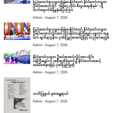
ပြည်ထောင်စုသမ္မတမြန်မာနိုင်ငံတော် နိုင်ငံတော်သမ္မတ
ဦးမင်းအောင်လှိုင် “မြန်မာ-ထိုင်း စီးပွားရေးဖိုရမ်” သို့
တက်ရောက်မိန့်ခွန်းပြောကြား
Admin
August 7, 2026
ပြည်ထောင်စုသမ္မတမြန်မာနိုင်ငံတော် နိုင်ငံတော်သမ္မတ
ဦးမင်းအောင်လှိုင်အား ထိုင်းနိုင်ငံဝန်ကြီးချုပ် မစ္စတာ အနု
ထင် ချာဝီရကွန်က ဂုဏ်ပြုညစာစားပွဲဖြင့် တည်ခင်းဧည့်ခံ
Admin
August 7, 2026
နိုင်ငံတော်သမ္မတ ဦးမင်းအောင်လှိုင်အား ထိုင်း
ဝန်ကြီးချုပ်က အစိုးရအိမ်တော်၌ နိုင်ငံတော်အဆင့်
အခမ်းအနားဖြင့် ဂုဏ်ပြုကြိုဆို
Admin
August 7, 2026
သတိပြုဖွယ် စုမဲအန္တရာယ်
Admin
August 7, 2026