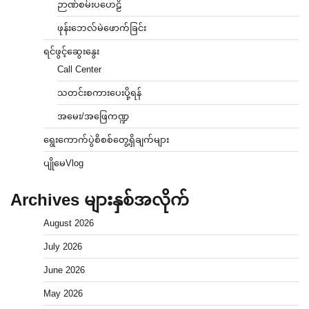
ဉာဏ်စမ်းပဟေဠိ
ဖုန်းဘေလ်မဲဖောက်ခြင်း
ရင်ဖွင့်ဆွေးနွေး
Call Center
သတင်းစကားပေးပို့ရန်
အမေး/အဖြေကဏ္ဍ
ရွေးကောက်ပွဲစိစစ်တွေ့ရှိချက်များ
ပျိုမေVlog
Archives များနှစ်အလိုက်
August 2026
July 2026
June 2026
May 2026