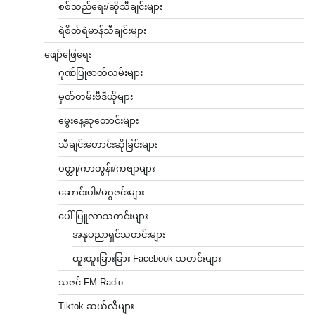
စစ်သည်ရေး/ဆိုသီချင်းများ
ရဲစိတ်ရဲမာန်သီချင်းများ
ဖျော်ဖြေရေး
ဂုဏ်ပြုဇာတ်လမ်းများ
မှတ်တမ်းဗီဒီယိုများ
မွေးနေ့ဆုတောင်းများ
သီချင်းတောင်းဆိုခြင်းများ
ဝတ္ထု/ကာတွန်း/ကဗျာများ
ဆောင်းပါး/မဂ္ဂဇင်းများ
ပေါ်ပြူလာသတင်းများ
အနုပညာရှင်သတင်းများ
ထူးထူးခြားခြား Facebook သတင်းများ
သဇင် FM Radio
Tiktok ဆယ်လီများ