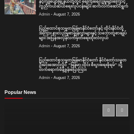
နှင့်ကျုံပျော်မြို့နယ်တို့တွင် ရေကြီးရေလျှံမှုများကြောင့်
ကူညီကယ်ဆယ်ရေးလုပ်ငန်းများ ဆက်လက်ဆောင်ရွက်
Admin
August 7, 2026
ပြည်ထောင်စုသမ္မတမြန်မာနိုင်ငံတော်နှင့် ထိုင်းနိုင်ငံတို့
အကြား နားလည်မှုစာချွန်လွှာများနှင့် သဘောတူစာချုပ်
များ အပြန်အလှန်လက်မှတ်ရေးထိုးလဲလှယ်
Admin
August 7, 2026
ပြည်ထောင်စုသမ္မတမြန်မာနိုင်ငံတော် နိုင်ငံတော်သမ္မတ
ဦးမင်းအောင်လှိုင် “မြန်မာ-ထိုင်း စီးပွားရေးဖိုရမ်” သို့
တက်ရောက်မိန့်ခွန်းပြောကြား
Admin
August 7, 2026
Popular News