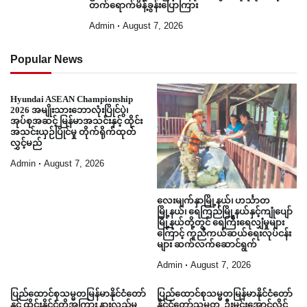
တက်ရောက်မိန့်ခွန်းပြောကြား
Admin
August 7, 2026
Popular News
Hyundai ASEAN Championship
2026 အမျိုးသားဘောလုံးပြိုင်ပွဲ၊
အုပ်စုအဆင့် မြန်မာအသင်းနှင့် ထိုင်း
အသင်းယှဉ်ပြိုင်မှု တိုက်ရိုက်ထုတ်
လွှင့်မည်
Admin
August 7, 2026
လေးမျက်နှာမြို့နယ်၊ ဟင်္သာတ
မြို့နယ်၊ ရေကြည်မြို့နယ်နှင့်ကျုံပျော်
မြို့နယ်တို့တွင် ရေကြီးရေလျှံမှုများ
ကြောင့် ကူညီကယ်ဆယ်ရေးလုပ်ငန်း
များ ဆက်လက်ဆောင်ရွက်
Admin
August 7, 2026
ပြည်ထောင်စုသမ္မတမြန်မာနိုင်ငံတော်
ပြည်ထောင်စုသမ္မတမြန်မာနိုင်ငံတော်
နှင့် ထိုင်းနိုင်ငံတို့အကြား နားလည်မှု
နိုင်ငံတော်သမ္မတ ဦးမင်းအောင်လှိုင်