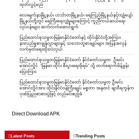
ထုတ်လွှင့်မည်
လေးမျက်နှာမြို့နယ်၊ ဟင်္သာတမြို့နယ်၊ ရေကြည်မြို့နယ်နှင့်ကျုံပျော်
မြို့နယ်တို့တွင် ရေကြီးရေလျှံမှုများကြောင့် ကူညီကယ်ဆယ်ရေး
လုပ်ငန်းများ ဆက်လက်ဆောင်ရွက်
ပြည်ထောင်စုသမ္မတမြန်မာနိုင်ငံတော်နှင့် ထိုင်းနိုင်ငံတို့အကြား
နားလည်မှုစာချွန်လွှာများနှင့် သဘောတူစာချုပ်များ အပြန်အလှန်
လက်မှတ်ရေးထိုးလဲလှယ်
ပြည်ထောင်စုသမ္မတမြန်မာနိုင်ငံတော် နိုင်ငံတော်သမ္မတ ဦးမင်း
အောင်လှိုင် “မြန်မာ-ထိုင်း စီးပွားရေးဖိုရမ်” သို့ တက်ရောက်မိန့်ခွန်း
ပြောကြား
ပြည်ထောင်စုသမ္မတမြန်မာနိုင်ငံတော် နိုင်ငံတော်သမ္မတ ဦးမင်း
အောင်လှိုင်အား ထိုင်းနိုင်ငံဝန်ကြီးချုပ် မစ္စတာ အနုထင် ချာဝီရကွန်က
ဂုဏ်ပြုညစာစားပွဲဖြင့် တည်ခင်းဧည့်ခံ
Direct Download APK
Latest Posts
Trending Posts