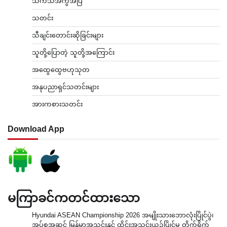
သကသအကွဲအပြဲ
သတင်း
သီချင်းတောင်းဆိုခြင်းများ
သူတို့ပြောတဲ့ သူတို့အကြောင်း
အထွေထွေဗဟုသုတ
အနုပညာရှင်သတင်းများ
အားကစားသတင်း
Download App
မကြာခင်ကတင်ထားသော
Hyundai ASEAN Championship 2026 အမျိုးသားဘောလုံးပြိုင်ပွဲ၊
အုပ်စုအဆင့် မြန်မာအသင်းနှင့် ထိုင်းအသင်းယှဉ်ပြိုင်မှု တိုက်ရိုက်