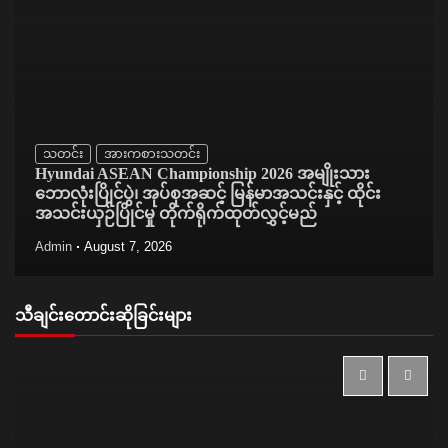
သတင်း
အားကစားသတင်း
Hyundai ASEAN Championship 2026 အမျိုးသား
ဘောလုံးပြိုင်ပွဲ၊ အုပ်စုအဆင့် မြန်မာအသင်းနှင့် ထိုင်း
အသင်းယှဉ်ပြိုင်မှု တိုက်ရိုက်ထုတ်လွှင့်မည်
Admin
August 7, 2026
သီချင်းတောင်းဆိုခြင်းများ