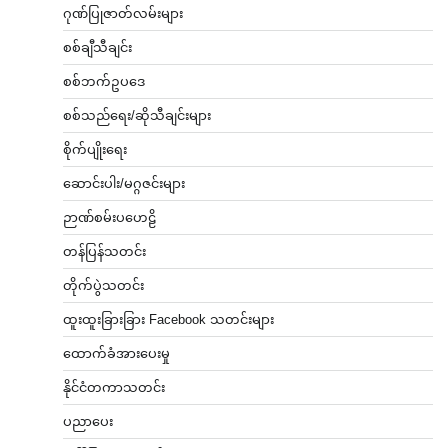
ဂုဏ်ပြုဇာတ်လမ်းများ
စစ်ချီသီချင်း
စစ်ဘက်ဥပဒေ
စစ်သည်ရေး/ဆိုသီချင်းများ
စိုက်ပျိုးရေး
ဆောင်းပါး/မဂ္ဂဇင်းများ
ဉာဏ်စမ်းပဟေဠိ
တန်ပြန်သတင်း
တိုက်ပွဲသတင်း
ထူးထူးခြားခြား Facebook သတင်းများ
ထောက်ခံအားပေးမှု
နိုင်ငံတကာသတင်း
ပညာပေး