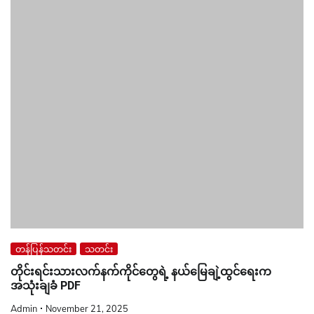
တန်ပြန်သတင်း
သတင်း
တိုင်းရင်းသားလက်နက်ကိုင်တွေရဲ့ နယ်မြေချဲ့ထွင်ရေးက
အသုံးချခံ PDF
Admin
November 21, 2025