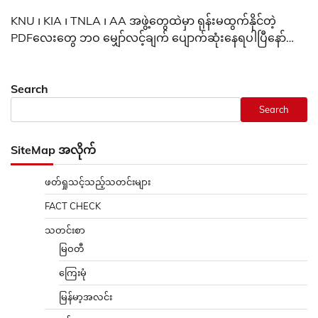
KNU ၊ KIA ၊ TNLA ၊ AA အဖွဲ့တွေထဲမှာ ရုန်းမထွက်နိုင်တဲ့
PDFလေးတွေ ဘဝ မျှော်လင့်ချက် ပျောက်ဆုံးနေရပါပြီနော်…
Search
Search
SiteMap အလိုက်
ဖတ်ရှုသင့်သည့်သတင်းများ
FACT CHECK
သတင်းစာ
မြဝတီ
ကြေးမုံ
မြန်မာ့အလင်း