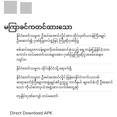
မကြာခင်ကတင်ထားသော
နိုင်ငံတော်သမ္မတ ဦးမင်းအောင်လှိုင်အား ထိုင်းဒုတိယဝန်ကြီးချုပ်
ဦးဆောင်၍ ဂုဏ်ပြုတပ်ဖွဲ့ဖြင့် ကြိုဆိုဂုဏ်ပြု
စစ်ဆင်ရေးတာဝန်များကိုထမ်းဆောင်ခဲ့သည့် ရှေ့တန်းပြန်နိုင်ငံ့သား
ကောင်း တပ်မတော်သားများအား ဂုဏ်ပြုကြိုဆိုပွဲအခမ်းအနား
ကျင်းပ
နိုင်ငံတော်သမ္မတ ထိုင်းနိုင်ငံသို့ ရောက်ရှိ
နိုင်ငံတော်သမ္မတ ဦးမင်းအောင်လှိုင် မြန်မာနိုင်ငံကက်သလစ်
ဆရာတော်ကြီးများအဖွဲ့ချုပ်၏ဥက္ကဋ္ဌ ကာဒီနယ် ချားလ်စ်ဘို ဦးဆောင်
သော ကိုယ်စားလှယ်အဖွဲ့အား လက်ခံတွေ့ဆုံ
တုနှိုင်းဂုဏ်ကျော် တပ်မတော်
Direct Download APK