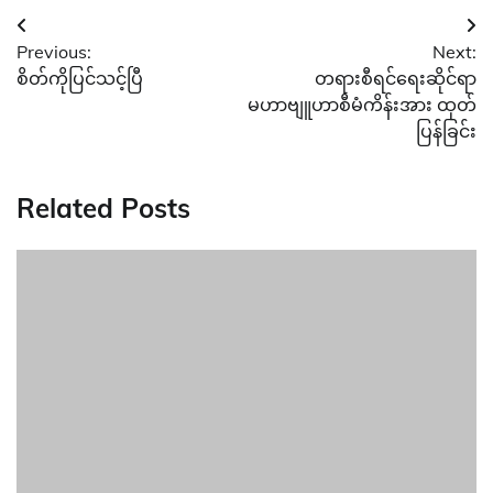
Post
Previous:
Next:
navigation
စိတ်ကိုပြင်သင့်ပြီ
တရားစီရင်ရေးဆိုင်ရာ
မဟာဗျူဟာစီမံကိန်းအား ထုတ်
ပြန်ခြင်း
Related Posts