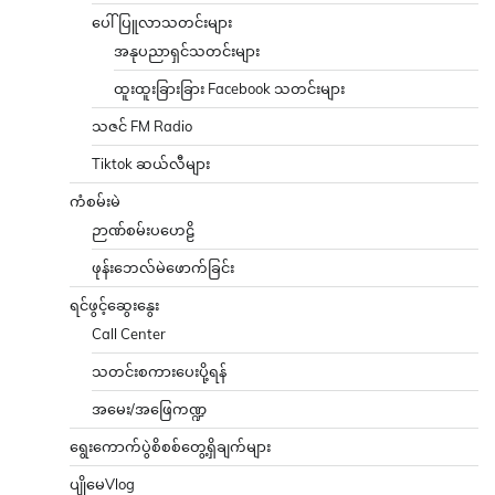
ပေါ်ပြူလာသတင်းများ
အနုပညာရှင်သတင်းများ
ထူးထူးခြားခြား Facebook သတင်းများ
သဇင် FM Radio
Tiktok ဆယ်လီများ
ကံစမ်းမဲ
ဉာဏ်စမ်းပဟေဠိ
ဖုန်းဘေလ်မဲဖောက်ခြင်း
ရင်ဖွင့်ဆွေးနွေး
Call Center
သတင်းစကားပေးပို့ရန်
အမေး/အဖြေကဏ္ဍ
ရွေးကောက်ပွဲစိစစ်တွေ့ရှိချက်များ
ပျိုမေVlog