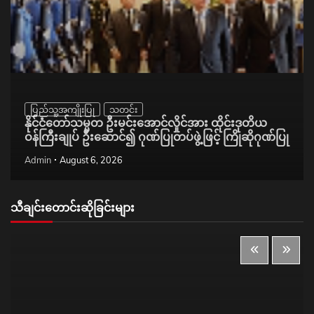
ပြည်သူ့အကျိုးပြု
သတင်း
နိုင်ငံတော်သမ္မတ ဦးမင်းအောင်လှိုင်အား ထိုင်းဒုတိယ
ဝန်ကြီးချုပ် ဦးဆောင်၍ ဂုဏ်ပြုတပ်ဖွဲ့ဖြင့် ကြိုဆိုဂုဏ်ပြု
Admin
August 6, 2026
သီချင်းတောင်းဆိုခြင်းများ