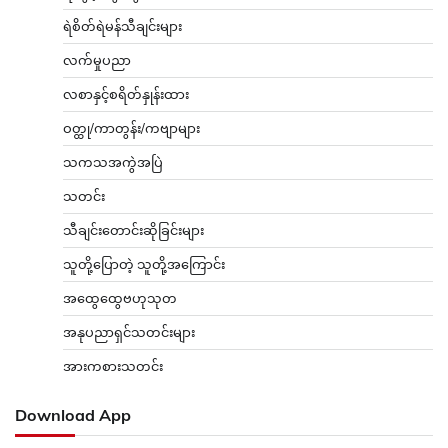
ရဲစိတ်ရဲမန်သီချင်းများ
လက်မှုပညာ
လစာနှင့်စရိတ်နှုန်းထား
ဝတ္ထု/ကာတွန်း/ကဗျာများ
သကသအကွဲအပြဲ
သတင်း
သီချင်းတောင်းဆိုခြင်းများ
သူတို့ပြောတဲ့ သူတို့အကြောင်း
အထွေထွေဗဟုသုတ
အနုပညာရှင်သတင်းများ
အားကစားသတင်း
Download App