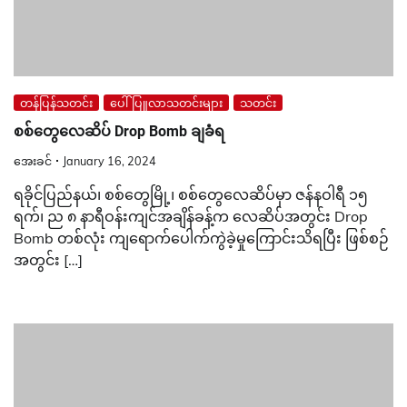
တန်ပြန်သတင်း
ပေါ်ပြူလာသတင်းများ
သတင်း
စစ်တွေလေဆိပ် Drop Bomb ချခံရ
အေးခင်
January 16, 2024
ရခိုင်ပြည်နယ်၊ စစ်တွေမြို့၊ စစ်တွေလေဆိပ်မှာ ဇန်နဝါရီ ၁၅
ရက်၊ ည ၈ နာရီဝန်းကျင်အချိန်ခန့်က လေဆိပ်အတွင်း Drop
Bomb တစ်လုံး ကျရောက်ပေါက်ကွဲခဲ့မှုကြောင်းသိရပြီး ဖြစ်စဉ်
အတွင်း […]