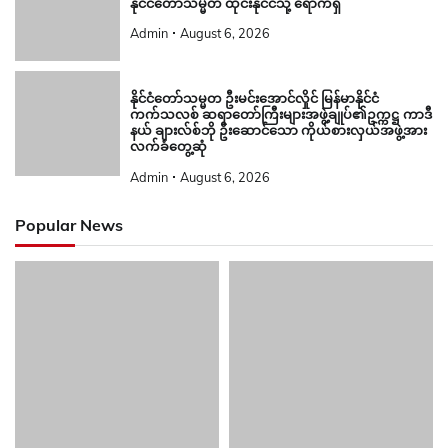
နိုင်ငံတော်သမ္မတ ထိုင်းနိုင်ငံသို့ ရောက်ရှိ
Admin
August 6, 2026
နိုင်ငံတော်သမ္မတ ဦးမင်းအောင်လှိုင် မြန်မာနိုင်ငံ
ကက်သလစ် ဆရာတော်ကြီးများအဖွဲ့ချုပ်၏ဥက္ကဋ္ဌ ကာဒီ
နယ် ချားလ်စ်ဘို ဦးဆောင်သော ကိုယ်စားလှယ်အဖွဲ့အား
လက်ခံတွေ့ဆုံ
Admin
August 6, 2026
Popular News