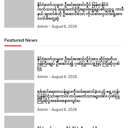
နိုင်ငံတော်သမ္မတ ဦးမင်းအောင်လှိုင် မြန်မာနိုင်ငံ
ကက်သလစ် ဆရာတော်ကြီးများအဖွဲ့ချုပ်၏ဥက္ကဋ္ဌ ကာဒီ
နယ် ချားလ်စ်ဘို ဦးဆောင်သော ကိုယ်စားလှယ်အဖွဲ့အား
လက်ခံတွေ့ဆုံ
Admin
August 6, 2026
Featured News
နိုင်ငံတော်သမ္မတ ဦးမင်းအောင်လှိုင်အား ထိုင်းဒုတိယ
ဝန်ကြီးချုပ် ဦးဆောင်၍ ဂုဏ်ပြုတပ်ဖွဲ့ဖြင့် ကြိုဆိုဂုဏ်
ပြု
Admin
August 6, 2026
စစ်ဆင်ရေးတာဝန်များကိုထမ်းဆောင်ခဲ့သည့် ရှေ့တန်း
ပြန်နိုင်ငံ့သားကောင်း တပ်မတော်သားများအား ဂုဏ်ပြု
ကြိုဆိုပွဲအခမ်းအနားကျင်းပ
Admin
August 6, 2026