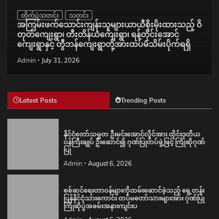
တိုက်ပွဲသတင်း
သတင်း
အကြမ်းဖက်သောင်းကျန်းသူများယာယီစိုးမိုးထားသည့် ဝိ
တုတ်ကျေးရွာ၊ တီးတိန်ယံကျေးရွာ၊ ရန်တိုင်းအောင်
ကျေးရွာနှင့် တွီဘန်ကျေးရွာတို့အားထပ်မံသိမ်းပိုက်ရရှိ
Admin
July 31, 2026
Latest Posts
Trending Posts
နိုင်ငံတော်သမ္မတ ဦးမင်းအောင်လှိုင်အား ထိုင်းဒုတိယ
ဝန်ကြီးချုပ် ဦးဆောင်၍ ဂုဏ်ပြုတပ်ဖွဲ့ဖြင့် ကြိုဆိုဂုဏ်
ပြု
Admin
August 6, 2026
စစ်ဆင်ရေးတာဝန်များကိုထမ်းဆောင်ခဲ့သည့် ရှေ့တန်း
ပြန်နိုင်ငံ့သားကောင်း တပ်မတော်သားများအား ဂုဏ်ပြု
ကြိုဆိုပွဲအခမ်းအနားကျင်းပ