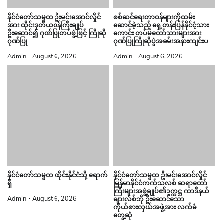
နိုင်ငံတော်သမ္မတ ဦးမင်းအောင်လှိုင်
စစ်ဆင်ရေးတာဝန်များကိုထမ်း
အား ထိုင်းဒုတိယဝန်ကြီးချုပ်
ဆောင်ခဲ့သည့် ရှေ့တန်းပြန်နိုင်ငံ့သား
ဦးဆောင်၍ ဂုဏ်ပြုတပ်ဖွဲ့ဖြင့် ကြိုဆို
ကောင်း တပ်မတော်သားများအား
ဂုဏ်ပြု
ဂုဏ်ပြုကြိုဆိုပွဲအခမ်းအနားကျင်းပ
Admin
August 6, 2026
Admin
August 6, 2026
နိုင်ငံတော်သမ္မတ ထိုင်းနိုင်ငံသို့ ရောက်
နိုင်ငံတော်သမ္မတ ဦးမင်းအောင်လှိုင်
ရှိ
မြန်မာနိုင်ငံကက်သလစ် ဆရာတော်
ကြီးများအဖွဲ့ချုပ်၏ဥက္ကဋ္ဌ ကာဒီနယ်
Admin
August 6, 2026
ချားလ်စ်ဘို ဦးဆောင်သော
ကိုယ်စားလှယ်အဖွဲ့အား လက်ခံ
တွေ့ဆုံ