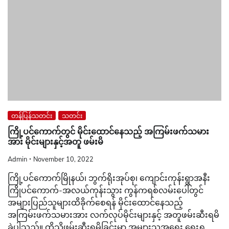
တန်ပြန်သတင်း
သတင်း
ကြို့ပင်ကောက်တွင် မိုင်းထောင်နေသည့် အကြမ်းဖက်သမား
အား မိုင်းများနှင့်အတူ ဖမ်းမိ
Admin
November 10, 2022
ကြို့ပင်ကောက်မြိုနယ်၊ ဘွက်ရိုးအုပ်စု၊ ကျောင်းကုန်းရွာအနီး
ကြိုပင်ကောက်-အလယ်ကုန်းသွား ကွန်ကရစ်လမ်းပေါ်တွင်
အများပြည်သူများထိခိုက်စေရန် မိုင်းထောင်နေသည့်
အကြမ်းဖက်သမားအား လက်လုပ်မိုင်းများနှင့် အတူဖမ်းဆီးရမိ
ခဲ့ပါသည်။ ထိုသို့ဖမ်းဆီးရမိခြင်းမှာ အများသူအရေး ရှေးရှု့