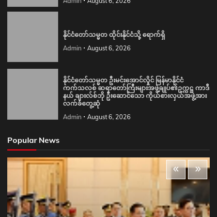
Admin
August 6, 2026
နိုင်ငံတော်သမ္မတ ထိုင်းနိုင်ငံသို့ ရောက်ရှိ
Admin
August 6, 2026
နိုင်ငံတော်သမ္မတ ဦးမင်းအောင်လှိုင် မြန်မာနိုင်ငံ
ကက်သလစ် ဆရာတော်ကြီးများအဖွဲ့ချုပ်၏ဥက္ကဋ္ဌ ကာဒီ
နယ် ချားလ်စ်ဘို ဦးဆောင်သော ကိုယ်စားလှယ်အဖွဲ့အား
လက်ခံတွေ့ဆုံ
Admin
August 6, 2026
Popular News