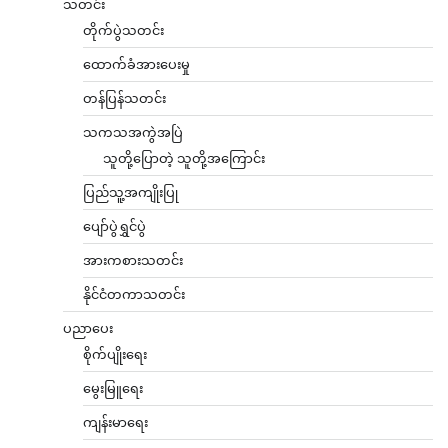
သတင်း
တိုက်ပွဲသတင်း
ထောက်ခံအားပေးမှု
တန်ပြန်သတင်း
သကသအကွဲအပြဲ
သူတို့ပြောတဲ့ သူတို့အကြောင်း
ပြည်သူ့အကျိုးပြု
ပျော်ပွဲရွှင်ပွဲ
အားကစားသတင်း
နိုင်ငံတကာသတင်း
ပညာပေး
စိုက်ပျိုးရေး
မွေးမြူရေး
ကျန်းမာရေး