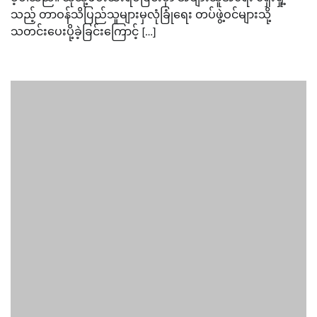
သည့် တာဝန်သိပြည်သူများမှလုံခြုံရေး တပ်ဖွဲ့ဝင်များသို့
သတင်းပေးပို့ခဲ့ခြင်းကြောင့် […]