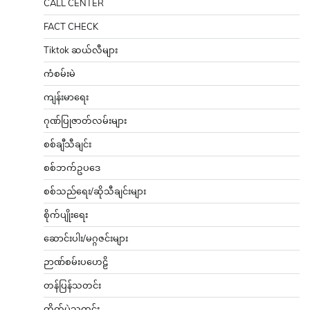
CALL CENTER
FACT CHECK
Tiktok ဆယ်လီများ
ကံစမ်းမဲ
ကျန်းမာရေး
ဂုဏ်ပြုဇာတ်လမ်းများ
စစ်ချီသီချင်း
စစ်ဘက်ဥပဒေ
စစ်သည်ရေး/ဆိုသီချင်းများ
စိုက်ပျိုးရေး
ဆောင်းပါး/မဂ္ဂဇင်းများ
ဉာဏ်စမ်းပဟေဠိ
တန်ပြန်သတင်း
တိုက်ပွဲသတင်း