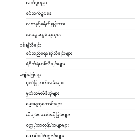
လက်မှုပညာ
စစ်ဘက်ဥပဒေ
လစာနှင့်စရိတ်နှုန်းထား
အထွေထွေဗဟုသုတ
စစ်ချီသီချင်း
စစ်သည်ရေး/ဆိုသီချင်းများ
ရဲစိတ်ရဲမာန်သီချင်းများ
ဖျော်ဖြေရေး
ဂုဏ်ပြုဇာတ်လမ်းများ
မှတ်တမ်းဗီဒီယိုများ
မွေးနေ့ဆုတောင်းများ
သီချင်းတောင်းဆိုခြင်းများ
ဝတ္ထု/ကာတွန်း/ကဗျာများ
ဆောင်းပါး/မဂ္ဂဇင်းများ