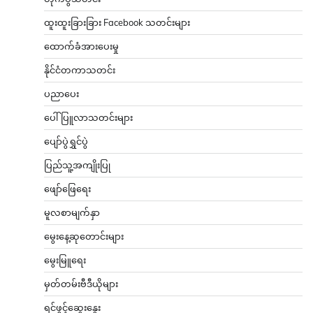
ထူးထူးခြားခြား Facebook သတင်းများ
ထောက်ခံအားပေးမှု
နိုင်ငံတကာသတင်း
ပညာပေး
ပေါ်ပြူလာသတင်းများ
ပျော်ပွဲရွှင်ပွဲ
ပြည်သူ့အကျိုးပြု
ဖျော်ဖြေရေး
မူလစာမျက်နှာ
မွေးနေ့ဆုတောင်းများ
မွေးမြူရေး
မှတ်တမ်းဗီဒီယိုများ
ရင်ဖွင့်ဆွေးနွေး