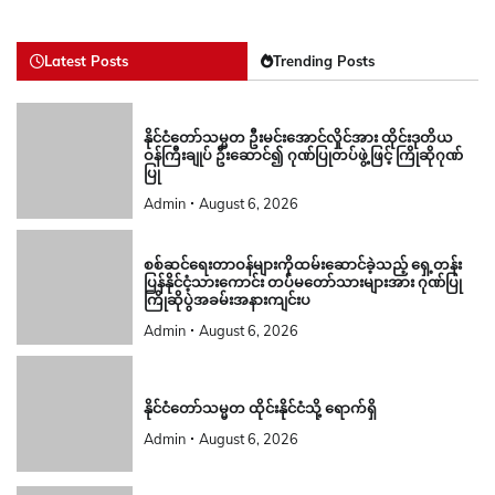
Latest Posts
Trending Posts
နိုင်ငံတော်သမ္မတ ဦးမင်းအောင်လှိုင်အား ထိုင်းဒုတိယ
ဝန်ကြီးချုပ် ဦးဆောင်၍ ဂုဏ်ပြုတပ်ဖွဲ့ဖြင့် ကြိုဆိုဂုဏ်
ပြု
Admin
August 6, 2026
စစ်ဆင်ရေးတာဝန်များကိုထမ်းဆောင်ခဲ့သည့် ရှေ့တန်း
ပြန်နိုင်ငံ့သားကောင်း တပ်မတော်သားများအား ဂုဏ်ပြု
ကြိုဆိုပွဲအခမ်းအနားကျင်းပ
Admin
August 6, 2026
နိုင်ငံတော်သမ္မတ ထိုင်းနိုင်ငံသို့ ရောက်ရှိ
Admin
August 6, 2026