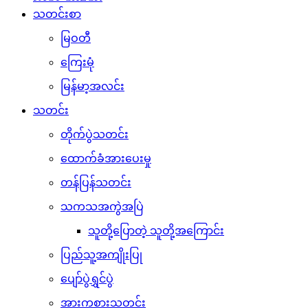
သတင်းစာ
မြဝတီ
ကြေးမုံ
မြန်မာ့အလင်း
သတင်း
တိုက်ပွဲသတင်း
ထောက်ခံအားပေးမှု
တန်ပြန်သတင်း
သကသအကွဲအပြဲ
သူတို့ပြောတဲ့ သူတို့အကြောင်း
ပြည်သူ့အကျိုးပြု
ပျော်ပွဲရွှင်ပွဲ
အားကစားသတင်း