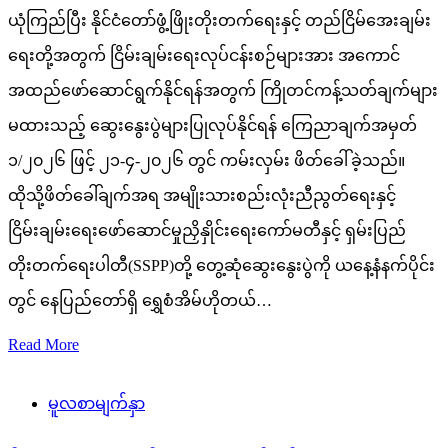
ယုံကြည်ပြီး နိုင်ငံတော်ဖွံ့ဖြိုးတိုးတက်ရေးနှင့် တည်ငြိမ်အေးချမ်း
ရေးတို့အတွက် ငြိမ်းချမ်းရေးလုပ်ငန်းစဉ်များအား အကောင်
အထည်ဖော်ဆောင်ရွက်နိုင်ရန်အတွက် ကြိုတင်ကန့်သတ်ချက်များ
မထားသည့် ဆွေးနွေးပွဲများပြုလုပ်နိုင်ရန် ကြေညာချက်အမှတ်
၁/၂၀၂၆ ဖြင့် ၂၁-၄-၂၀၂၆ တွင် ကမ်းလှမ်း ဖိတ်ခေါ်ခဲ့သည်။
ထိုသို့ဖိတ်ခေါ်ချက်အရ အမျိုးသားစည်းလုံးညီညွတ်ရေးနှင့်
ငြိမ်းချမ်းရေးဖော်ဆောင်မှုညှိနှိုင်းရေးကော်မတီနှင့် ရှမ်းပြည်
တိုးတက်ရေးပါတီ(SSPP)တို့ တွေ့ဆုံဆွေးနွေးပွဲကို ယနေ့နံနက်ပိုင်း
တွင် နေပြည်တော်ရှိ ရွှေစံအိမ်ဟိုတယ်…
Read More
မူလစာမျက်နှာ