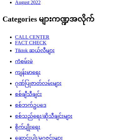
August 2022
Categories များကဏ္ဍအလိုက်
CALL CENTER
FACT CHECK
Tiktok ဆယ်လီများ
ကံစမ်းမဲ
ကျန်းမာရေး
ဂုဏ်ပြုဇာတ်လမ်းများ
စစ်ချီသီချင်း
စစ်ဘက်ဥပဒေ
စစ်သည်ရေး/ဆိုသီချင်းများ
စိုက်ပျိုးရေး
ဆောင်းပါး/မဂ္ဂဇင်းများ