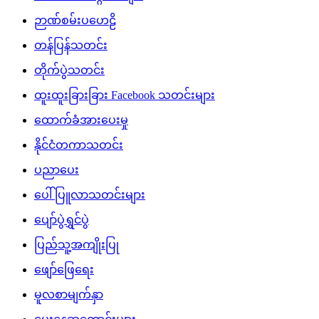
ဉာဏ်စမ်းပဟေဠိ
တန်ပြန်သတင်း
တိုက်ပွဲသတင်း
ထူးထူးခြားခြား Facebook သတင်းများ
ထောက်ခံအားပေးမှု
နိုင်ငံတကာသတင်း
ပညာပေး
ပေါ်ပြူလာသတင်းများ
ပျော်ပွဲရွှင်ပွဲ
ပြည်သူ့အကျိုးပြု
ဖျော်ဖြေရေး
မူလစာမျက်နှာ