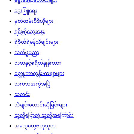
မွေးနေ့ဆုတောင်းများ
မွေးမြူရေး
မှတ်တမ်းဗီဒီယိုများ
ရင်ဖွင့်ဆွေးနွေး
ရဲစိတ်ရဲမန်သီချင်းများ
လက်မှုပညာ
လစာနှင့်စရိတ်နှုန်းထား
ဝတ္ထု/ကာတွန်း/ကဗျာများ
သကသအကွဲအပြဲ
သတင်း
သီချင်းတောင်းဆိုခြင်းများ
သူတို့ပြောတဲ့ သူတို့အကြောင်း
အထွေထွေဗဟုသုတ