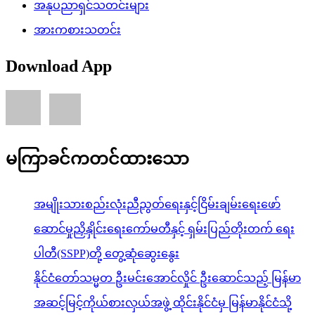
အနုပညာရှင်သတင်းများ
အားကစားသတင်း
Download App
မကြာခင်ကတင်ထားသော
အမျိုးသားစည်းလုံးညီညွတ်ရေးနှင့်ငြိမ်းချမ်းရေးဖော်
ဆောင်မှုညှိနှိုင်းရေးကော်မတီနှင့် ရှမ်းပြည်တိုးတက် ရေး
ပါတီ(SSPP)တို့ တွေ့ဆုံဆွေးနွေး
နိုင်ငံတော်သမ္မတ ဦးမင်းအောင်လှိုင် ဦးဆောင်သည့် မြန်မာ
အဆင့်မြင့်ကိုယ်စားလှယ်အဖွဲ့ ထိုင်းနိုင်ငံမှ မြန်မာနိုင်ငံသို့