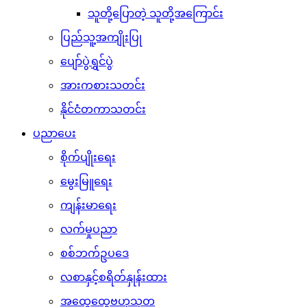
သူတို့ပြောတဲ့ သူတို့အကြောင်း
ပြည်သူ့အကျိုးပြု
ပျော်ပွဲရွှင်ပွဲ
အားကစားသတင်း
နိုင်ငံတကာသတင်း
ပညာပေး
စိုက်ပျိုးရေး
မွေးမြူရေး
ကျန်းမာရေး
လက်မှုပညာ
စစ်ဘက်ဥပဒေ
လစာနှင့်စရိတ်နှုန်းထား
အထွေထွေဗဟုသုတ