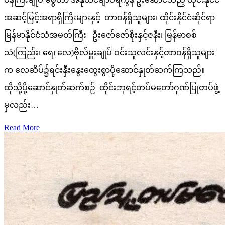
အဆင့်မြင့်အရာရှိကြီးများနှင့် တာဝန်ရှိသူများ၊ ထိုင်းနိုင်ငံဆိုင်ရာ
မြန်မာနိုင်ငံသံအမတ်ကြီး ဦးဇော်ဇော်စိုးနှင့်ဇနီး၊ မြန်မာစစ်
သံ(ကြည်း၊ ရေ၊ လေ)ဗိုလ်မှူးချုပ် ဝင်းသူလင်းနှင့်တာဝန်ရှိသူများ
က လေဆိပ်၌ရင်းနှီးနွေးထွေးစွာပို့ဆောင်နှုတ်ဆက်ကြသည်။
ထိုသို့ပို့ဆောင်နှုတ်ဆက်စဉ် ထိုင်းဘုရင့်တပ်မတော်ဂုဏ်ပြုတပ်ဖွဲ့
မှလည်း…
Read More