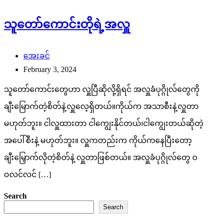
သူတော်ကောင်းတိုရဲ့အလှူ
အေးခင်
February 3, 2024
သူတော်ကောင်းတွေဟာ လှူပြီဆိုလို့ရှိရင် အလှူခံပုဂ္ဂိုလ်တွေကို
ချီးမြောက်တဲ့စိတ်နဲ့လှူလေ့ရှိတယ်။ကိုယ်က အသာစီးနဲ့လှူတာ
မဟုတ်ဘူး။ ငါလှူထားတာ ငါကျွေးနိုင်တယ်၊ငါကျွေးတယ်ဆိုတဲ့
အပေါ်စီးနဲ့ မဟုတ်ဘူး။ လှူကတည်းက ကိုယ်ကနေပြီးတော့
ချီးမြှောက်လိုတဲ့စိတ်နဲ့ လှူတာဖြစ်တယ်။ အလှူခံပုဂ္ဂိုလ်တွေ ဝ
ဝလင်လင် […]
Search
Search