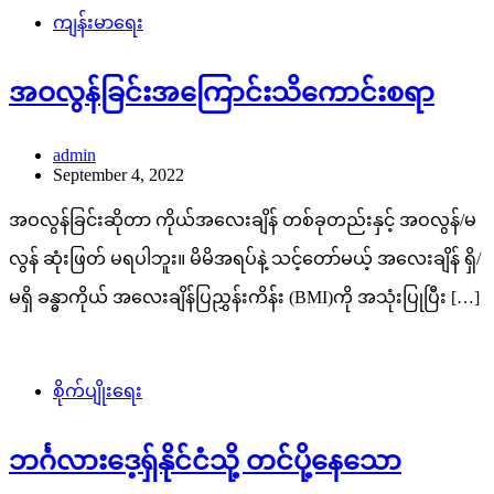
ကျန်းမာရေး
အဝလွန်ခြင်းအကြောင်းသိကောင်းစရာ
admin
September 4, 2022
အဝလွန်ခြင်းဆိုတာ ကိုယ်အလေးချိန် တစ်ခုတည်းနှင့် အဝလွန်/မ
လွန် ဆုံးဖြတ် မရပါဘူး။ မိမိအရပ်နဲ့ သင့်တော်မယ့် အလေးချိန် ရှိ/
မရှိ ခန္ဓာကိုယ် အလေးချိန်ပြညွှန်းကိန်း (BMI)ကို အသုံးပြုပြီး […]
စိုက်ပျိုးရေး
ဘင်္ဂလားဒေ့ရှ်နိုင်ငံသို့ တင်ပို့နေသော