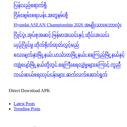
ပြန်လည်ရောက်ရှိ
ငြိမ်းချမ်းရေးပန်း အတူနမ်းစို့
Hyundai ASEAN Championship 2026 အမျိုးသားဘောလုံး
ပြိုင်ပွဲ၊ အုပ်စုအဆင့် မြန်မာအသင်းနှင့် ထိုင်းအသင်း
ယှဉ်ပြိုင်မှု တိုက်ရိုက်ထုတ်လွှင့်မည်
လေးမျက်နှာမြို့နယ်၊ ဟင်္သာတမြို့နယ်၊ ရေကြည်မြို့နယ်နှင့်
ကျုံပျော်မြို့နယ်တို့တွင် ရေကြီးရေလျှံမှုများကြောင့် ကူညီ
ကယ်ဆယ်ရေးလုပ်ငန်းများ ဆက်လက်ဆောင်ရွက်
Direct Download APK
Latest Posts
Trending Posts