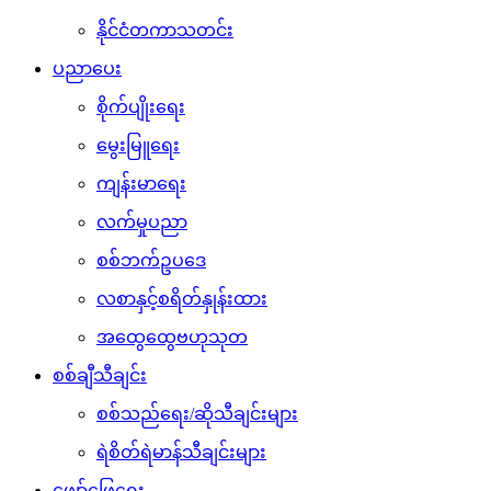
နိုင်ငံတကာသတင်း
ပညာပေး
စိုက်ပျိုးရေး
မွေးမြူရေး
ကျန်းမာရေး
လက်မှုပညာ
စစ်ဘက်ဥပဒေ
လစာနှင့်စရိတ်နှုန်းထား
အထွေထွေဗဟုသုတ
စစ်ချီသီချင်း
စစ်သည်ရေး/ဆိုသီချင်းများ
ရဲစိတ်ရဲမာန်သီချင်းများ
ဖျော်ဖြေရေး