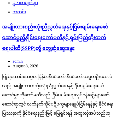
မူလစာမျက်နှာ
သတင်း
အမျိုးသားစည်းလုံးညီညွတ်ရေးနှင့်ငြိမ်းချမ်းရေးဖော်
ဆောင်မှုညှိနှိုင်းရေးကော်မတီနှင့် ရှမ်းပြည်တိုးတက်
ရေးပါတီ(SSPP)တို့ တွေ့ဆုံဆွေးနွေး
admin
August 8, 2026
ပြည်ထောင်စုသမ္မတမြန်မာနိုင်ငံတော် နိုင်ငံတော်သမ္မတဦးဆောင်
သည့် အမျိုးသားစည်းလုံးညီညွတ်ရေးနှင့်ငြိမ်းချမ်းရေးဖော်
ဆောင်မှုဗဟိုကော်မတီသည် ငြိမ်းချမ်းရေးလုပ်ငန်းစဉ်များဖော်
ဆောင်ရာတွင် လက်နက်ကိုင်ပဋိပက္ခများချုပ်ငြိမ်းရန်နှင့် နိုင်ငံရေး
ပြဿနာကို နိုင်ငံရေးနည်းဖြင့် ဖြေရှင်းရန် အထူးလိုအပ်သည်ဟု