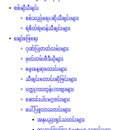
စစ်ချီသီချင်း
စစ်သည်ရေး/ဆိုသီချင်းများ
ရဲစိတ်ရဲမာန်သီချင်းများ
ဖျော်ဖြေရေး
ဂုဏ်ပြုဇာတ်လမ်းများ
မှတ်တမ်းဗီဒီယိုများ
မွေးနေ့ဆုတောင်းများ
သီချင်းတောင်းဆိုခြင်းများ
ဝတ္ထု/ကာတွန်း/ကဗျာများ
ဆောင်းပါး/မဂ္ဂဇင်းများ
ပေါ်ပြူလာသတင်းများ
အနုပညာရှင်သတင်းများ
ထူးထူးခြားခြား Facebook သတင်းများ