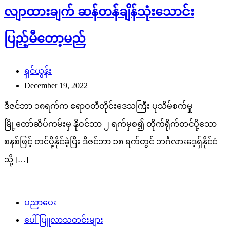
လျာထားချက် ဆန်တန်ချိန်သုံးသောင်း
ပြည့်မီတော့မည်
ရှင်ယွန်း
December 19, 2022
ဒီဇင်ဘာ ၁၈ရက်က ဧရာဝတီတိုင်းဒေသကြီး ပုသိမ်စက်မှု
မြို့တော်ဆိပ်ကမ်းမှ နိုဝင်ဘာ ၂ ရက်မှစ၍ တိုက်ရိုက်တင်ပို့သော
စနစ်ဖြင့် တင်ပို့နိုင်ခဲ့ပြီး ဒီဇင်ဘာ ၁၈ ရက်တွင် ဘင်္ဂလားဒေ့ရှ်နိုင်ငံ
သို့ […]
ပညာပေး
ပေါ်ပြူလာသတင်းများ