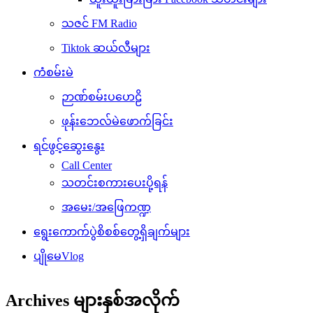
သဇင် FM Radio
Tiktok ဆယ်လီများ
ကံစမ်းမဲ
ဉာဏ်စမ်းပဟေဠိ
ဖုန်းဘေလ်မဲဖောက်ခြင်း
ရင်ဖွင့်ဆွေးနွေး
Call Center
သတင်းစကားပေးပို့ရန်
အမေး/အဖြေကဏ္ဍ
ရွေးကောက်ပွဲစိစစ်တွေ့ရှိချက်များ
ပျိုမေVlog
Archives များနှစ်အလိုက်