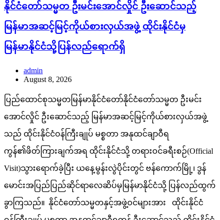
နိုင်ငံတော်သမ္မတ ဦးမင်းအောင်လှိုင် ဦးဆောင်သည့်
မြန်မာအဆင့်မြင့်ကိုယ်စားလှယ်အဖွဲ့ ထိုင်းနိုင်ငံမှ
မြန်မာနိုင်ငံသို့ပြန်လည်ရောက်ရှိ
admin
August 8, 2026
ပြည်ထောင်စုသမ္မတမြန်မာနိုင်ငံတော်နိုင်ငံတော်သမ္မတ ဦးမင်း
အောင်လှိုင် ဦးဆောင်သည့် မြန်မာအဆင့်မြင့်ကိုယ်စားလှယ်အဖွဲ့
သည် ထိုင်းနိုင်ငံဝန်ကြီးချုပ် မစ္စတာ အနုထင်ချာဝီရ
ကွန်၏ဖိတ်ကြားချက်အရ ထိုင်းနိုင်ငံသို့ တရားဝင်ခရီးစဉ်(Official
Visit)သွားရောက်ခဲ့ပြီး ယနေ့မွန်းလွဲပိုင်းတွင် ဗန်ကောက်မြို့၊ ဒွန်
မောင်းအပြည်ပြည်ဆိုင်ရာလေဆိပ်မှမြန်မာနိုင်ငံသို့ ပြန်လည်ထွက်
ခွာကြသည်။ နိုင်ငံတော်သမ္မတနှင့်အဖွဲ့ဝင်များအား ထိုင်းနိုင်ငံ
ဝန်ကြီးချုပ် မစ္စတာ အနုထင်ချာဝီရကွန် ဦးဆောင်သည့် ထိုင်းနိုင်ငံ