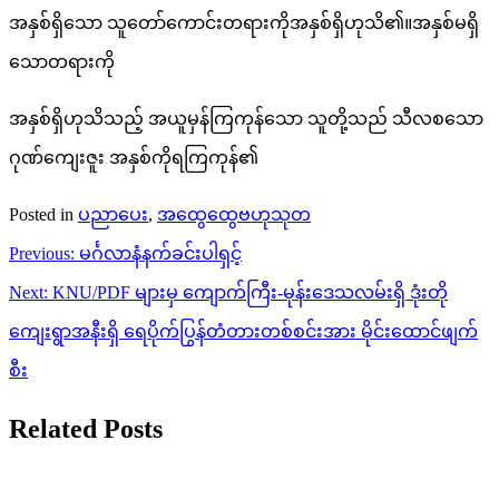
အနှစ်ရှိသော သူတော်ကောင်းတရားကိုအနှစ်ရှိဟုသိ၏။အနှစ်မရှိ
သောတရားကို
အနှစ်ရှိဟုသိသည့် အယူမှန်ကြကုန်သော သူတို့သည် သီလစသော
ဂုဏ်ကျေးဇူး အနှစ်ကိုရကြကုန်၏
Posted in
ပညာပေး
,
အထွေထွေဗဟုသုတ
Post
Previous:
မင်္ဂလာနံနက်ခင်းပါရှင့်
navigation
Next:
KNU/PDF များမှ ကျောက်ကြီး-မုန်းဒေသလမ်းရှိ ဒုံးတို
ကျေးရွာအနီးရှိ ရေပိုက်ပြွန်တံတားတစ်စင်းအား မိုင်းထောင်ဖျက်
စီး
Related Posts