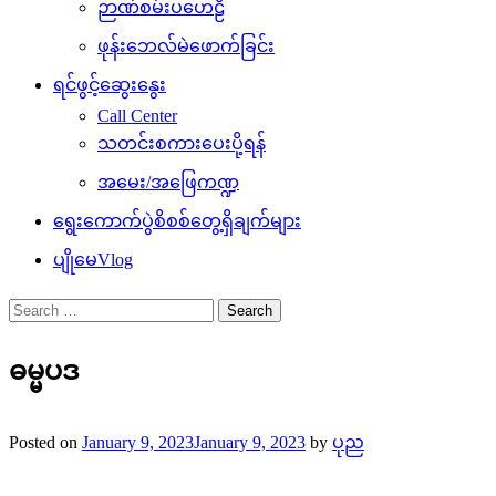
ဉာဏ်စမ်းပဟေဠိ
ဖုန်းဘေလ်မဲဖောက်ခြင်း
ရင်ဖွင့်ဆွေးနွေး
Call Center
သတင်းစကားပေးပို့ရန်
အမေး/အဖြေကဏ္ဍ
ရွေးကောက်ပွဲစိစစ်တွေ့ရှိချက်များ
ပျိုမေVlog
Search
for:
ဓမ္မပဒ
Posted on
January 9, 2023
January 9, 2023
by
ပုည