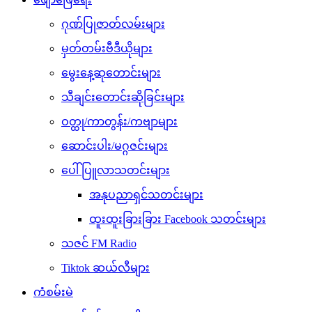
ဂုဏ်ပြုဇာတ်လမ်းများ
မှတ်တမ်းဗီဒီယိုများ
မွေးနေ့ဆုတောင်းများ
သီချင်းတောင်းဆိုခြင်းများ
ဝတ္ထု/ကာတွန်း/ကဗျာများ
ဆောင်းပါး/မဂ္ဂဇင်းများ
ပေါ်ပြူလာသတင်းများ
အနုပညာရှင်သတင်းများ
ထူးထူးခြားခြား Facebook သတင်းများ
သဇင် FM Radio
Tiktok ဆယ်လီများ
ကံစမ်းမဲ