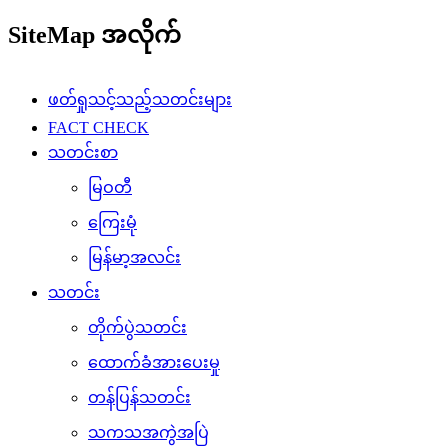
SiteMap အလိုက်
ဖတ်ရှုသင့်သည့်သတင်းများ
FACT CHECK
သတင်းစာ
မြဝတီ
ကြေးမုံ
မြန်မာ့အလင်း
သတင်း
တိုက်ပွဲသတင်း
ထောက်ခံအားပေးမှု
တန်ပြန်သတင်း
သကသအကွဲအပြဲ