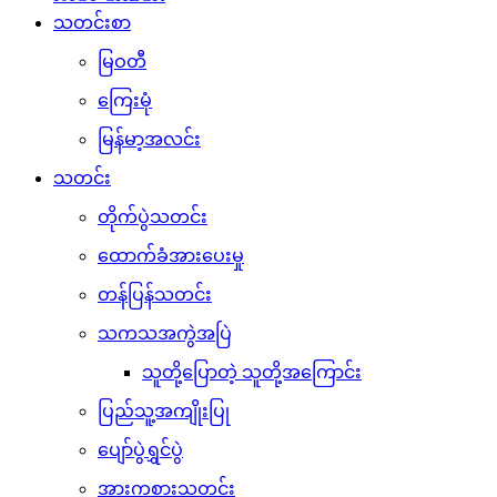
သတင်းစာ
မြဝတီ
ကြေးမုံ
မြန်မာ့အလင်း
သတင်း
တိုက်ပွဲသတင်း
ထောက်ခံအားပေးမှု
တန်ပြန်သတင်း
သကသအကွဲအပြဲ
သူတို့ပြောတဲ့ သူတို့အကြောင်း
ပြည်သူ့အကျိုးပြု
ပျော်ပွဲရွှင်ပွဲ
အားကစားသတင်း