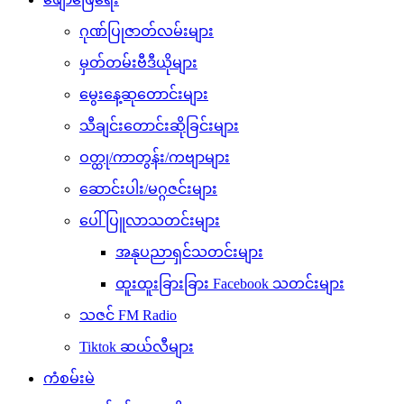
ဂုဏ်ပြုဇာတ်လမ်းများ
မှတ်တမ်းဗီဒီယိုများ
မွေးနေ့ဆုတောင်းများ
သီချင်းတောင်းဆိုခြင်းများ
ဝတ္ထု/ကာတွန်း/ကဗျာများ
ဆောင်းပါး/မဂ္ဂဇင်းများ
ပေါ်ပြူလာသတင်းများ
အနုပညာရှင်သတင်းများ
ထူးထူးခြားခြား Facebook သတင်းများ
သဇင် FM Radio
Tiktok ဆယ်လီများ
ကံစမ်းမဲ