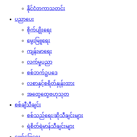
နိုင်ငံတကာသတင်း
ပညာပေး
စိုက်ပျိုးရေး
မွေးမြူရေး
ကျန်းမာရေး
လက်မှုပညာ
စစ်ဘက်ဥပဒေ
လစာနှင့်စရိတ်နှုန်းထား
အထွေထွေဗဟုသုတ
စစ်ချီသီချင်း
စစ်သည်ရေး/ဆိုသီချင်းများ
ရဲစိတ်ရဲမာန်သီချင်းများ
ဖျော်ဖြေရေး