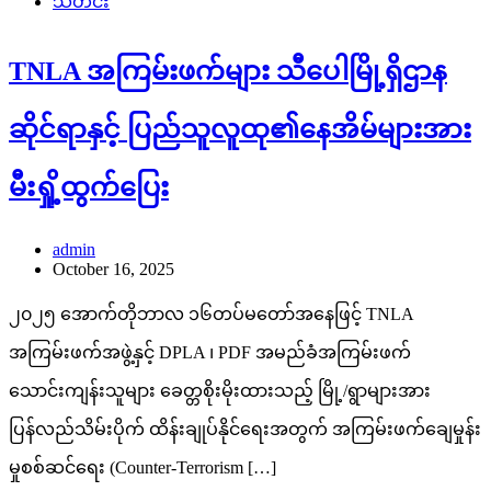
သတင်း
TNLA အကြမ်းဖက်များ သီပေါမြို့ရှိဌာန
ဆိုင်ရာနှင့် ပြည်သူလူထု၏နေအိမ်များအား
မီးရှို့ထွက်ပြေး
admin
October 16, 2025
၂၀၂၅ အောက်တိုဘာလ ၁၆တပ်မတော်အနေဖြင့် TNLA
အကြမ်းဖက်အဖွဲ့နှင့် DPLA ၊ PDF အမည်ခံအကြမ်းဖက်
သောင်းကျန်းသူများ ခေတ္တစိုးမိုးထားသည့် မြို့/ရွာများအား
ပြန်လည်သိမ်းပိုက် ထိန်းချုပ်နိုင်ရေးအတွက် အကြမ်းဖက်ချေမှုန်း
မှုစစ်ဆင်ရေး (Counter-Terrorism […]