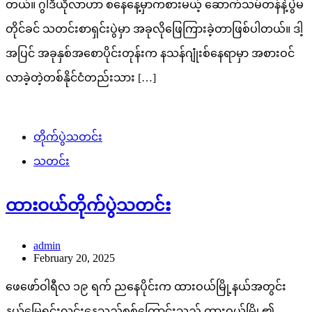
တယ်။ ဂွါဒီယိုလာဟာ စနေနေ့မှာကစားမယ့် ဆောက်သမ်တန်နဲ့ပွဲမ
တိုင်ခင် သတင်းစာရှင်းပွဲမှာ အခုလိုဖြေကြားခဲ့တာဖြစ်ပါတယ်။ ဒါ့
အပြင် အခုနှစ်အစောပိုင်းတုန်းက နသန်ဂျုံးစ်နေရာမှာ အစားဝင်
လာခဲ့တဲ့တစ်နိုင်ငံတည်းသား […]
တိုက်ပွဲသတင်း
သတင်း
ထားဝယ်တိုက်ပွဲသတင်း
admin
February 20, 2025
ဖေဖော်ဝါရီလ ၁၉ ရက် ညနေပိုင်းက ထားဝယ်မြို့နယ်အတွင်း
နယ်မြေရှင်းလင်းနေသည့်စစ်ကြောင်းသည် ထားဝယ်မြို့၏