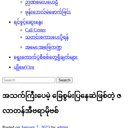
ဉာဏ်စမ်းပဟေဠိ
ဖုန်းဘေလ်မဲဖောက်ခြင်း
ရင်ဖွင့်ဆွေးနွေး
Call Center
သတင်းစကားပေးပို့ရန်
အမေး/အဖြေကဏ္ဍ
ရွေးကောက်ပွဲစိစစ်တွေ့ရှိချက်များ
ပျိုမေVlog
Search
for:
အသက်ကြီးပေမဲ့ ခြေစွမ်းပြနေဆဲဖြစ်တဲ့ ဇ
လာတန်အီဗရာမိုဗစ်
Posted on
January 7, 2023
by
admin