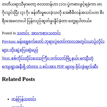
တတိယရာသီမှာတော့ ဇလာတန်ဟာ (၁၁) ပွဲကစားခွင့်ရခဲ့ကာ (၈)
ဂိုးသွင်းပြီး (၃) ဂိုး ဖန်တီးမှုပေးခဲ့သလို အေစီမီလန်အသင်းဟာ စီး
ရီးအေဖလားပါ ပြန်လည်ဆွတ်ခူးနိူင်ခဲ့တာ တွေ့ရပါတယ်။
Posted in
သတင်း
,
အားကစားသတင်း
Post
Previous:
မန်းရွှေစက်တော် ဘုရားပွဲတော်ကာလအတွင်းယာဉ်လိုင်း
navigation
များ တိုးချဲ့ပြေးဆွဲမည်
Next:
စစ်ကိုင်းတိုင်းဒေသကြီး၊ ဝက်လက်မြို့နယ်၊ မကျီးတုံ
ကျေးရွာအနီးရှိ တံတား ၁ စင်းအား PDF များမှ မိုင်းခွဲဖျက်ဆီး
Related Posts
တန်ပြန်သတင်း