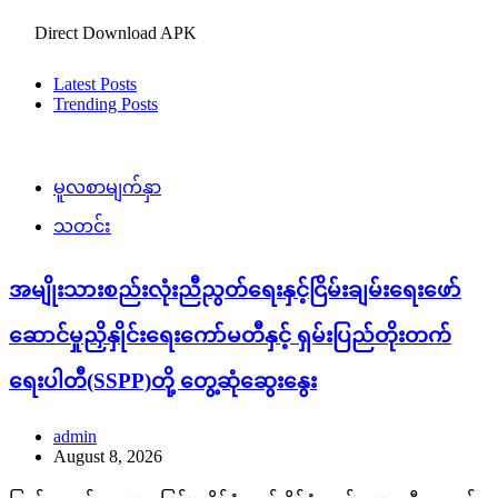
Direct Download APK
Latest Posts
Trending Posts
မူလစာမျက်နှာ
သတင်း
အမျိုးသားစည်းလုံးညီညွတ်ရေးနှင့်ငြိမ်းချမ်းရေးဖော်
ဆောင်မှုညှိနှိုင်းရေးကော်မတီနှင့် ရှမ်းပြည်တိုးတက်
ရေးပါတီ(SSPP)တို့ တွေ့ဆုံဆွေးနွေး
admin
August 8, 2026