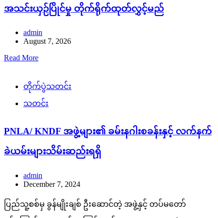
အသင်းယှဉ်ပြိုင်မှု တိုက်ရိုက်ထုတ်လွှင့်မည်
admin
August 7, 2026
Read More
တိုက်ပွဲသတင်း
သတင်း
PNLA/ KNDF အဖွဲ့များ၏ ခမ်းနဂါးစခန်းနှင့် လက်နက်
ခဲယမ်းများသိမ်းဆည်းရရှိ
admin
December 7, 2024
ပြည်သူ့စစ်မှ ခွန်မျိုးချစ် ဦးဆောင်တဲ့ အဖွဲ့နှင့် တပ်မတော်