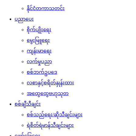
နိုင်ငံတကာသတင်း
ပညာပေး
စိုက်ပျိုးရေး
မွေးမြူရေး
ကျန်းမာရေး
လက်မှုပညာ
စစ်ဘက်ဥပဒေ
လစာနှင့်စရိတ်နှုန်းထား
အထွေထွေဗဟုသုတ
စစ်ချီသီချင်း
စစ်သည်ရေး/ဆိုသီချင်းများ
ရဲစိတ်ရဲမာန်သီချင်းများ
ဖျော်ဖြေရေး