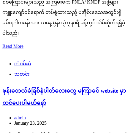
စစ်ကြောင်းများသည် အကြမ်းဖက် PNLA/ KNDF အဖွဲ့များ
ကျူးကျော်ဝင်ရောက် တပ်စွဲထားသည့် ပအိုဝ်းဒေသအတွင်းရှိ
ခမ်းနဂါးစခန်းအား ယနေ့ မွန်းလွဲ ၃ နာရီ ခန့်တွင် သိမ်းပိုက်ရရှိခဲ့
ပါသည်။
Read More
ကံစမ်းမဲ
သတင်း
ဖုန်းဘေလ်ခဲခြစ်နံပါတ်လေးတွေ မကြာခင် website မှာ
တင်ပေးပါမယ်နော်
admin
January 23, 2025