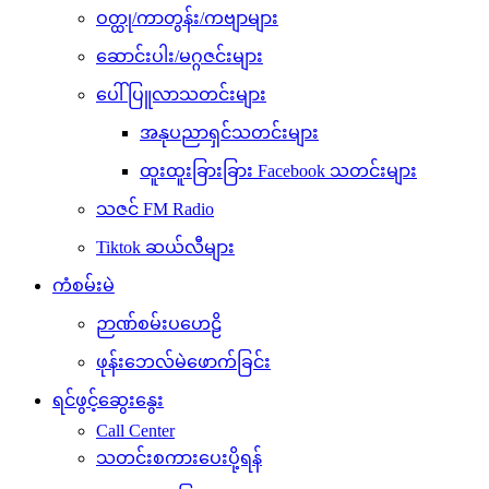
ဝတ္ထု/ကာတွန်း/ကဗျာများ
ဆောင်းပါး/မဂ္ဂဇင်းများ
ပေါ်ပြူလာသတင်းများ
အနုပညာရှင်သတင်းများ
ထူးထူးခြားခြား Facebook သတင်းများ
သဇင် FM Radio
Tiktok ဆယ်လီများ
ကံစမ်းမဲ
ဉာဏ်စမ်းပဟေဠိ
ဖုန်းဘေလ်မဲဖောက်ခြင်း
ရင်ဖွင့်ဆွေးနွေး
Call Center
သတင်းစကားပေးပို့ရန်