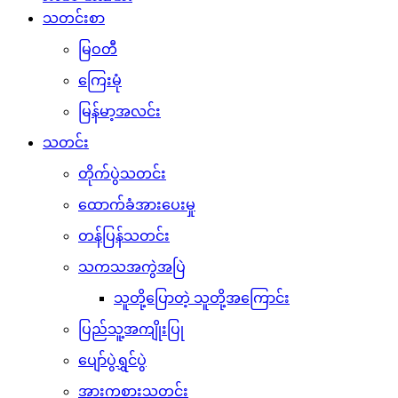
သတင်းစာ
မြဝတီ
ကြေးမုံ
မြန်မာ့အလင်း
သတင်း
တိုက်ပွဲသတင်း
ထောက်ခံအားပေးမှု
တန်ပြန်သတင်း
သကသအကွဲအပြဲ
သူတို့ပြောတဲ့ သူတို့အကြောင်း
ပြည်သူ့အကျိုးပြု
ပျော်ပွဲရွှင်ပွဲ
အားကစားသတင်း