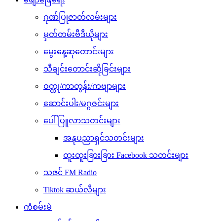
ဂုဏ်ပြုဇာတ်လမ်းများ
မှတ်တမ်းဗီဒီယိုများ
မွေးနေ့ဆုတောင်းများ
သီချင်းတောင်းဆိုခြင်းများ
ဝတ္ထု/ကာတွန်း/ကဗျာများ
ဆောင်းပါး/မဂ္ဂဇင်းများ
ပေါ်ပြူလာသတင်းများ
အနုပညာရှင်သတင်းများ
ထူးထူးခြားခြား Facebook သတင်းများ
သဇင် FM Radio
Tiktok ဆယ်လီများ
ကံစမ်းမဲ