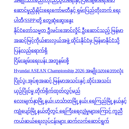
အမျိုးသားစည်းလုံးညီညွတ်ရေးနှင့်ငြိမ်းချမ်းရေးဖော်
ဆောင်မှုညှိနှိုင်းရေးကော်မတီနှင့် ရှမ်းပြည်တိုးတက် ရေး
ပါတီ(SSPP)တို့ တွေ့ဆုံဆွေးနွေး
နိုင်ငံတော်သမ္မတ ဦးမင်းအောင်လှိုင် ဦးဆောင်သည့် မြန်မာ
အဆင့်မြင့်ကိုယ်စားလှယ်အဖွဲ့ ထိုင်းနိုင်ငံမှ မြန်မာနိုင်ငံသို့
ပြန်လည်ရောက်ရှိ
ငြိမ်းချမ်းရေးပန်း အတူနမ်းစို့
Hyundai ASEAN Championship 2026 အမျိုးသားဘောလုံး
ပြိုင်ပွဲ၊ အုပ်စုအဆင့် မြန်မာအသင်းနှင့် ထိုင်းအသင်း
ယှဉ်ပြိုင်မှု တိုက်ရိုက်ထုတ်လွှင့်မည်
လေးမျက်နှာမြို့နယ်၊ ဟင်္သာတမြို့နယ်၊ ရေကြည်မြို့နယ်နှင့်
ကျုံပျော်မြို့နယ်တို့တွင် ရေကြီးရေလျှံမှုများကြောင့် ကူညီ
ကယ်ဆယ်ရေးလုပ်ငန်းများ ဆက်လက်ဆောင်ရွက်