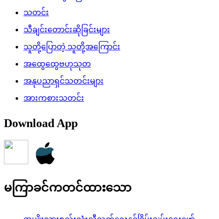
သတင်း
သီချင်းတောင်းဆိုခြင်းများ
သူတို့ပြောတဲ့ သူတို့အကြောင်း
အထွေထွေဗဟုသုတ
အနုပညာရှင်သတင်းများ
အားကစားသတင်း
Download App
မကြာခင်ကတင်ထားသော