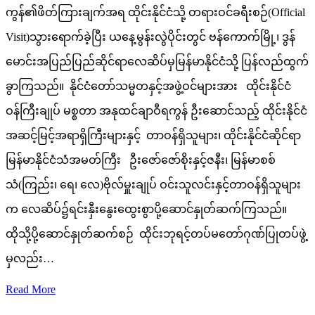
ကွန်၏ဖိတ်ကြားချက်အရ ထိုင်းနိုင်ငံသို့ တရားဝင်ခရီးစဉ်(Official
Visit)သွားရောက်ခဲ့ပြီး ယနေ့မွန်းလွဲပိုင်းတွင် ဗန်ကောက်မြို့၊ ဒွန်
မောင်းအပြည်ပြည်ဆိုင်ရာလေဆိပ်မှမြန်မာနိုင်ငံသို့ ပြန်လည်ထွက်
ခွာကြသည်။ နိုင်ငံတော်သမ္မတနှင့်အဖွဲ့ဝင်များအား ထိုင်းနိုင်ငံ
ဝန်ကြီးချုပ် မစ္စတာ အနုထင်ချာဝီရကွန် ဦးဆောင်သည့် ထိုင်းနိုင်ငံ
အဆင့်မြင့်အရာရှိကြီးများနှင့် တာဝန်ရှိသူများ၊ ထိုင်းနိုင်ငံဆိုင်ရာ
မြန်မာနိုင်ငံသံအမတ်ကြီး ဦးဇော်ဇော်စိုးနှင့်ဇနီး၊ မြန်မာစစ်
သံ(ကြည်း၊ ရေ၊ လေ)ဗိုလ်မှူးချုပ် ဝင်းသူလင်းနှင့်တာဝန်ရှိသူများ
က လေဆိပ်၌ရင်းနှီးနွေးထွေးစွာပို့ဆောင်နှုတ်ဆက်ကြသည်။
ထိုသို့ပို့ဆောင်နှုတ်ဆက်စဉ် ထိုင်းဘုရင့်တပ်မတော်ဂုဏ်ပြုတပ်ဖွဲ့
မှလည်း…
Read More