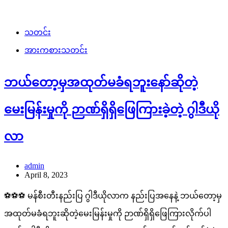
သတင်း
အားကစားသတင်း
ဘယ်တော့မှအထုတ်မခံရဘူးနော်ဆိုတဲ့
မေးမြန်းမှုကို ဉာဏ်ရှိရှိဖြေကြားခဲ့တဲ့ ဂွါဒီယို
လာ
admin
April 8, 2023
⚽⚽⚽ မန်စီးတီးနည်းပြ ဂွါဒီယိုလာက နည်းပြအနေနဲ့ ဘယ်တော့မှ
အထုတ်မခံရဘူးဆိုတဲ့မေးမြန်းမှုကို ဉာဏ်ရှိရှိဖြေကြားလိုက်ပါ