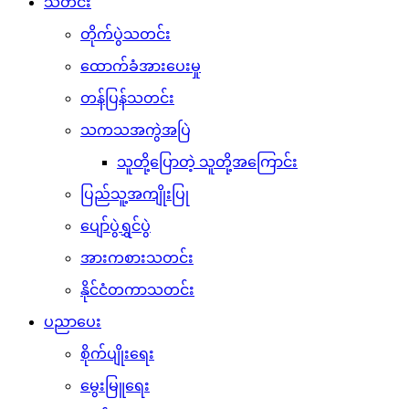
သတင်း
တိုက်ပွဲသတင်း
ထောက်ခံအားပေးမှု
တန်ပြန်သတင်း
သကသအကွဲအပြဲ
သူတို့ပြောတဲ့ သူတို့အကြောင်း
ပြည်သူ့အကျိုးပြု
ပျော်ပွဲရွှင်ပွဲ
အားကစားသတင်း
နိုင်ငံတကာသတင်း
ပညာပေး
စိုက်ပျိုးရေး
မွေးမြူရေး