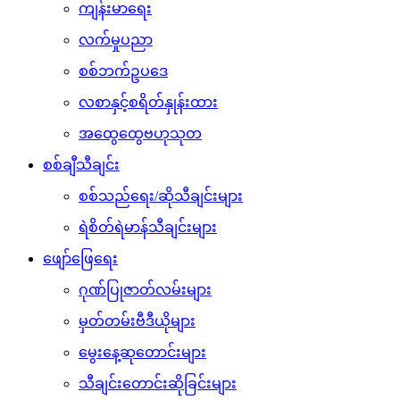
ကျန်းမာရေး
လက်မှုပညာ
စစ်ဘက်ဥပဒေ
လစာနှင့်စရိတ်နှုန်းထား
အထွေထွေဗဟုသုတ
စစ်ချီသီချင်း
စစ်သည်ရေး/ဆိုသီချင်းများ
ရဲစိတ်ရဲမာန်သီချင်းများ
ဖျော်ဖြေရေး
ဂုဏ်ပြုဇာတ်လမ်းများ
မှတ်တမ်းဗီဒီယိုများ
မွေးနေ့ဆုတောင်းများ
သီချင်းတောင်းဆိုခြင်းများ