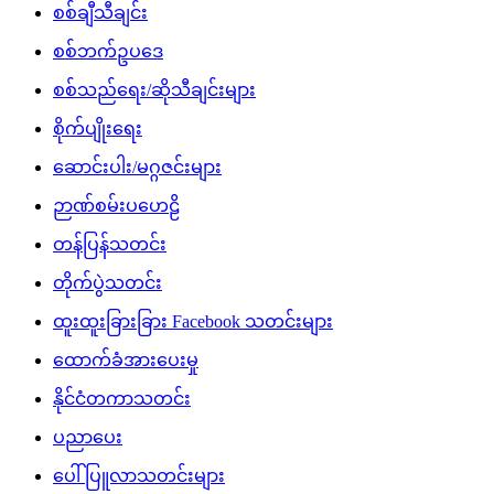
စစ်ချီသီချင်း
စစ်ဘက်ဥပဒေ
စစ်သည်ရေး/ဆိုသီချင်းများ
စိုက်ပျိုးရေး
ဆောင်းပါး/မဂ္ဂဇင်းများ
ဉာဏ်စမ်းပဟေဠိ
တန်ပြန်သတင်း
တိုက်ပွဲသတင်း
ထူးထူးခြားခြား Facebook သတင်းများ
ထောက်ခံအားပေးမှု
နိုင်ငံတကာသတင်း
ပညာပေး
ပေါ်ပြူလာသတင်းများ