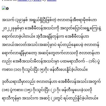
အသက် (၃၉)နှစ် အရွယ်ရှိပြီဖြစ်တဲ့ ဇလာတန်အီဗရာမိုဗစ်ဟာ
၂၀၂၂ခုနှစ်မှာ အေစီမီလန်အသင်းကို
အလွတ်ပြောင်းရွေ့ကြေးနဲ့ ​
ရောက်လာခဲ့ပါတယ်။ အဲ့ဒီအချိန်တုန်းက အေစီမီလန်ဟာ
အလယ်အလတ်အသင်းအဆင့်မှာပဲ ရပ်တည်နေပေမဲ့ ဇလာတန်
ရောက်လာချိန်မှာတော့ ​အဆင့်တွေတက်လာသလို ဇလာတန်ဟာ
လည်း အေစီအသင်းမီလန်အသင်းမှာ ပထမရာသီဝက် – (၁၆) ပွဲ
ကစား၊ (၁၀) ဂိုးသွင်းပြီး (၅)ဂိုး ဖန်တီးပေးနိူင်ခဲ့ပါတယ်။
ဒုတိယရာသီမှာလည်း ဇလာတန်ဟာ အေစီမီလန်အသင်းအတွက်
(၁၈) ပွဲကစား၊ (၁၅) ဂိုးသွင်းပြီး (၂) ဂိုး ဖန်တီးမှုပေးခဲ့သလို
ရာသီကုန်မှာ အသင်းက အဆင့် (၂)တွင် ရပ်တည်နိူင်ခဲ့ပါတယ်။