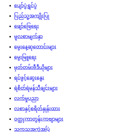
ပျော်ပွဲရွှင်ပွဲ
ပြည်သူ့အကျိုးပြု
ဖျော်ဖြေရေး
မူလစာမျက်နှာ
မွေးနေ့ဆုတောင်းများ
မွေးမြူရေး
မှတ်တမ်းဗီဒီယိုများ
ရင်ဖွင့်ဆွေးနွေး
ရဲစိတ်ရဲမန်သီချင်းများ
လက်မှုပညာ
လစာနှင့်စရိတ်နှုန်းထား
ဝတ္ထု/ကာတွန်း/ကဗျာများ
သကသအကွဲအပြဲ