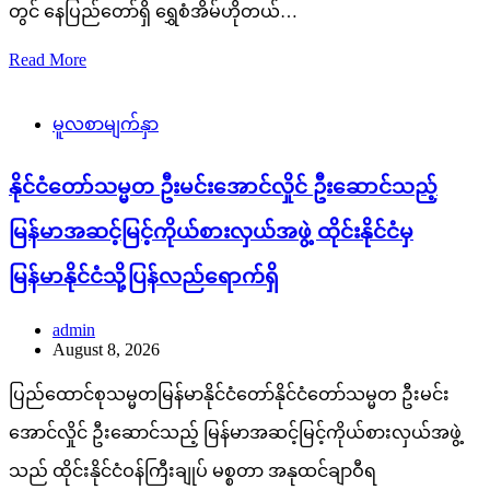
တွင် နေပြည်တော်ရှိ ရွှေစံအိမ်ဟိုတယ်…
Read More
မူလစာမျက်နှာ
နိုင်ငံတော်သမ္မတ ဦးမင်းအောင်လှိုင် ဦးဆောင်သည့်
မြန်မာအဆင့်မြင့်ကိုယ်စားလှယ်အဖွဲ့ ထိုင်းနိုင်ငံမှ
မြန်မာနိုင်ငံသို့ပြန်လည်ရောက်ရှိ
admin
August 8, 2026
ပြည်ထောင်စုသမ္မတမြန်မာနိုင်ငံတော်နိုင်ငံတော်သမ္မတ ဦးမင်း
အောင်လှိုင် ဦးဆောင်သည့် မြန်မာအဆင့်မြင့်ကိုယ်စားလှယ်အဖွဲ့
သည် ထိုင်းနိုင်ငံဝန်ကြီးချုပ် မစ္စတာ အနုထင်ချာဝီရ