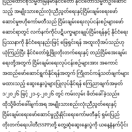
ပြည်ထောင်စုသမ္မတမြန်မာနိုင်ငံတော် နိုင်ငံတော်သမ္မတဦးဆောင်
သည့် အမျိုးသားစည်းလုံးညီညွတ်ရေးနှင့်ငြိမ်းချမ်းရေးဖော်
ဆောင်မှုဗဟိုကော်မတီသည် ငြိမ်းချမ်းရေးလုပ်ငန်းစဉ်များဖော်
ဆောင်ရာတွင် လက်နက်ကိုင်ပဋိပက္ခများချုပ်ငြိမ်းရန်နှင့် နိုင်ငံရေး
ပြဿနာကို နိုင်ငံရေးနည်းဖြင့် ဖြေရှင်းရန် အထူးလိုအပ်သည်ဟု
ယုံကြည်ပြီး နိုင်ငံတော်ဖွံ့ဖြိုးတိုးတက်ရေးနှင့် တည်ငြိမ်အေးချမ်း
ရေးတို့အတွက် ငြိမ်းချမ်းရေးလုပ်ငန်းစဉ်များအား အကောင်
အထည်ဖော်ဆောင်ရွက်နိုင်ရန်အတွက် ကြိုတင်ကန့်သတ်ချက်များ
မထားသည့် ဆွေးနွေးပွဲများပြုလုပ်နိုင်ရန် ကြေညာချက်အမှတ်
၁/၂၀၂၆ ဖြင့် ၂၁-၄-၂၀၂၆ တွင် ကမ်းလှမ်း ဖိတ်ခေါ်ခဲ့သည်။
ထိုသို့ဖိတ်ခေါ်ချက်အရ အမျိုးသားစည်းလုံးညီညွတ်ရေးနှင့်
ငြိမ်းချမ်းရေးဖော်ဆောင်မှုညှိနှိုင်းရေးကော်မတီနှင့် ရှမ်းပြည်
တိုးတက်ရေးပါတီ(SSPP)တို့ တွေ့ဆုံဆွေးနွေးပွဲကို ယနေ့နံနက်ပိုင်း