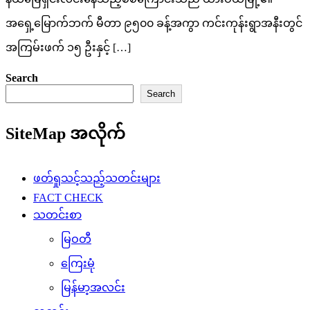
အရှေ့မြောက်ဘက် မီတာ ၉၅၀၀ ခန့်အကွာ ကင်းကုန်းရွာအနီးတွင်
အကြမ်းဖက် ၁၅ ဦးနှင့် […]
Search
Search
SiteMap အလိုက်
ဖတ်ရှုသင့်သည့်သတင်းများ
FACT CHECK
သတင်းစာ
မြဝတီ
ကြေးမုံ
မြန်မာ့အလင်း