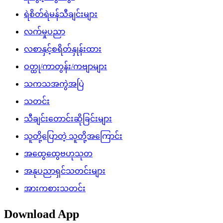
ရဲစိတ်ရဲမန်သီချင်းများ
လက်မှုပညာ
လစာနှင့်စရိတ်နှုန်းထား
ဝတ္ထု/ကာတွန်း/ကဗျာများ
သကသအကွဲအပြဲ
သတင်း
သီချင်းတောင်းဆိုခြင်းများ
သူတို့ပြောတဲ့ သူတို့အကြောင်း
အထွေထွေဗဟုသုတ
အနုပညာရှင်သတင်းများ
အားကစားသတင်း
Download App