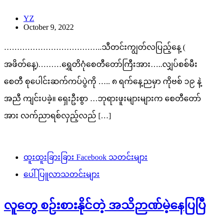
YZ
October 9, 2022
………………………………..သီတင်းကျွတ်လပြည့်နေ့ (
အဖိတ်နေ့)………ရွှေတိဂုံစေတီတော်ကြီးအား…..လျှပ်စစ်မီး
စေတီ စုပေါင်းဆက်ကပ်ပွဲကို ….. ၈ ရက်နေ့ညမှာ ကိုဗစ် ၁၉ နဲ့
အညီ ကျင်းပခဲ့။ ရှေးဦးစွာ …ဘုရားဖူးများများက စေတီတော်
အား လက်ညာရစ်လှည့်လည် […]
ထူးထူးခြားခြား Facebook သတင်းများ
ပေါ်ပြူလာသတင်းများ
လူတွေ စဉ်းစားနိုင်တဲ့ အသိဉာဏ်မဲ့နေပြပြီ