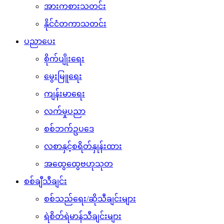
အားကစားသတင်း
နိုင်ငံတကာသတင်း
ပညာပေး
စိုက်ပျိုးရေး
မွေးမြူရေး
ကျန်းမာရေး
လက်မှုပညာ
စစ်ဘက်ဥပဒေ
လစာနှင့်စရိတ်နှုန်းထား
အထွေထွေဗဟုသုတ
စစ်ချီသီချင်း
စစ်သည်ရေး/ဆိုသီချင်းများ
ရဲစိတ်ရဲမာန်သီချင်းများ