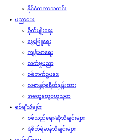
နိုင်ငံတကာသတင်း
ပညာပေး
စိုက်ပျိုးရေး
မွေးမြူရေး
ကျန်းမာရေး
လက်မှုပညာ
စစ်ဘက်ဥပဒေ
လစာနှင့်စရိတ်နှုန်းထား
အထွေထွေဗဟုသုတ
စစ်ချီသီချင်း
စစ်သည်ရေး/ဆိုသီချင်းများ
ရဲစိတ်ရဲမာန်သီချင်းများ
ဖျော်ဖြေရေး