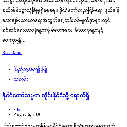
သာစွာ နေထိုင်လုပ်ကိုင်စားသောက်နိုင်ရေးနှင့်အသက်အိုးအိမ်
စည်းစိမ်ဥစ္စာလုံခြုံမှုရှိစေရေး၊ နိုင်ငံတော်တည်ငြိမ်ရေး၊ နယ်မြေ
အေးချမ်းသာယာရေးအတွက်ရှေ့တန်းစစ်မျက်နှာများတွင်
စစ်ဆင်ရေးတာဝန်များကို မိဝေးဖဝေး၊ မိသားစုများနှင့်
ဝေးကွာ၍…
Read More
ပြည်သူ့အကျိုးပြု
သတင်း
နိုင်ငံတော်သမ္မတ ထိုင်းနိုင်ငံသို့ ရောက်ရှိ
admin
August 6, 2026
ပြည်ထောင်စုသမ္မတမြန်မာနိုင်ငံတော်၊ နိုင်ငံတော်သမ္မတသည်