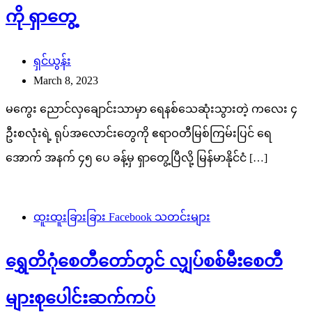
ကို ရှာတွေ့
ရှင်ယွန်း
March 8, 2023
မကွေး ညောင်လှချောင်းသာမှာ ရေနစ်သေဆုံးသွားတဲ့ ကလေး ၄
ဦးစလုံးရဲ့ ရုပ်အလောင်းတွေကို ဧရာဝတီမြစ်ကြမ်းပြင် ရေ
အောက် အနက် ၄၅ ပေ ခန့်မှ ရှာတွေ့ပြီလို့ မြန်မာနိုင်ငံ […]
ထူးထူးခြားခြား Facebook သတင်းများ
ရွှေတိဂုံစေတီတော်တွင် လျှပ်စစ်မီးစေတီ
များစုပေါင်းဆက်ကပ်