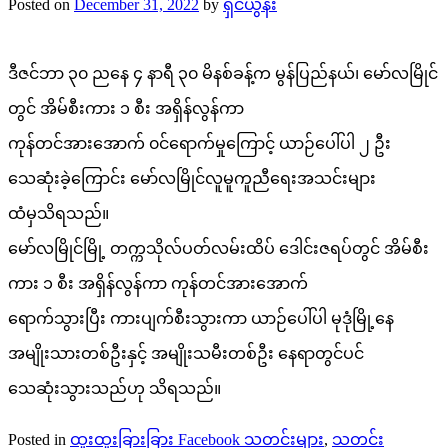
Posted on
December 31, 2022
by
ရှင်ယွန်း
ဒီဇင်ဘာ ၃၀ ညနေ ၄ နာရီ ၃၀ မိနစ်ခန့်က မွန်ပြည်နယ်၊ မော်လမြိုင်
တွင် အိမ်စီးကား ၁ စီး အရှိန်လွန်ကာ
ကုန်တင်အားအောက် ၀င်ရောက်မှုကြောင့် ယာဉ်ပေါ်ပါ ၂ ဦး
သေဆုံးခဲ့ကြောင်း မော်လမြိုင်လူမူကူညီရေးအသင်းများ
ထံမှသိရသည်။
မော်လမြိုင်မြို့ တက္ကသိုလ်ပတ်လမ်းထိပ် ဒေါင်းဇရပ်တွင် အိမ်စီး
ကား ၁ စီး အရှိန်လွန်ကာ ကုန်တင်အားအောက်
ရောက်သွားပြီး ကားပျက်စီးသွားကာ ယာဉ်ပေါ်ပါ မုဒုံမြို့နေ
အမျိုးသားတစ်ဦးနှင့် အမျိုးသမီးတစ်ဦး နေရာတွင်ပင်
သေဆုံးသွားသည်ဟု သိရသည်။
Posted in
ထူးထူးခြားခြား Facebook သတင်းများ
,
သတင်း