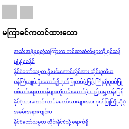
မကြာခင်ကတင်ထားသော
အသီးအနှံမှရတဲ့သကြားက ကင်ဆာဆဲလ်များကို ရှင်သန်
ပျံ့နှံ့စေနိုင်
နိုင်ငံတော်သမ္မတ ဦးမင်းအောင်လှိုင်အား ထိုင်းဒုတိယ
ဝန်ကြီးချုပ် ဦးဆောင်၍ ဂုဏ်ပြုတပ်ဖွဲ့ဖြင့် ကြိုဆိုဂုဏ်ပြု
စစ်ဆင်ရေးတာဝန်များကိုထမ်းဆောင်ခဲ့သည့် ရှေ့တန်းပြန်
နိုင်ငံ့သားကောင်း တပ်မတော်သားများအား ဂုဏ်ပြုကြိုဆိုပွဲ
အခမ်းအနားကျင်းပ
နိုင်ငံတော်သမ္မတ ထိုင်းနိုင်ငံသို့ ရောက်ရှိ