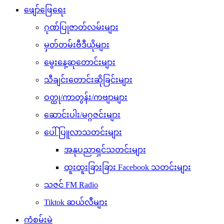
ဖျော်ဖြေရေး
ဂုဏ်ပြုဇာတ်လမ်းများ
မှတ်တမ်းဗီဒီယိုများ
မွေးနေ့ဆုတောင်းများ
သီချင်းတောင်းဆိုခြင်းများ
ဝတ္ထု/ကာတွန်း/ကဗျာများ
ဆောင်းပါး/မဂ္ဂဇင်းများ
ပေါ်ပြူလာသတင်းများ
အနုပညာရှင်သတင်းများ
ထူးထူးခြားခြား Facebook သတင်းများ
သဇင် FM Radio
Tiktok ဆယ်လီများ
ကံစမ်းမဲ