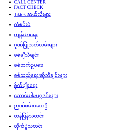
CALL CENTER
FACT CHECK
Tiktok ဆယ်လီများ
ကံစမ်းမဲ
ကျန်းမာရေး
ဂုဏ်ပြုဇာတ်လမ်းများ
စစ်ချီသီချင်း
စစ်ဘက်ဥပဒေ
စစ်သည်ရေး/ဆိုသီချင်းများ
စိုက်ပျိုးရေး
ဆောင်းပါး/မဂ္ဂဇင်းများ
ဉာဏ်စမ်းပဟေဠိ
တန်ပြန်သတင်း
တိုက်ပွဲသတင်း