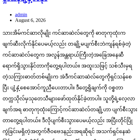
admin
August 6, 2026
သားအိမ်ကင်ဆာလိုမျိုး ကင်ဆာဆဲလ်တွေကို ဓာတုကုထုံးက
ဖျက်ဆီးလိုက်နိုင်ပေမယ့်လည်း တချို့မပျက်စီးဘဲကျန်ရစ်ခဲ့တဲ့
ကင်ဆာဆဲလ်တွေက အလွန်အန္တရာယ်ကြီးတဲ့အခြေအနေဆီ
ရောက်ရှိသွားနိုင်တာကိုတွေ့ရပါတယ်။ အထူးသဖြင့် သစ်သီးမှရ
တဲ့သကြားဓာတ်တစ်မျိုးက အဲဒီကင်ဆာဆဲလ်တွေကိုရှင်သန်စေ
ပြီး ပျံ့နှံ့စေအောင်ကူညီပေးတာပါ။ ဒီတွေ့ရှိချက်ကို ဝစ္စတာ
တက္ကသိုလ်မှသုတေသီများဖော်ထုတ်နိုင်ခဲ့တာပါ။ သူတို့ရဲ့လေ့လာ
ချက်အရ ဓာတုကုထုံးကြောင့်ကင်ဆာဆဲလ်တချို့ဟာ ပျက်စီးသွား
တာတွေ့ရပါတယ်။ ဒီလိုပျက်စီးသွားပေမယ့်လည်း အပြီးတိုင်ပြို
ကွဲခြင်းမရှိတဲ့အတွက်ဇီဝဗေဒနည်းအရဆိုရင် အသက်ရှင်နေဆဲ