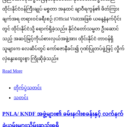
ထိုင်းနိုင်ငံဝန်ကြီးချုပ် မစ္စတာ အနုထင် ချာဝီရကွန်၏ ဖိတ်ကြား
ချက်အရ တရားဝင်ခရီးစဉ် (Official Visit)အဖြစ် ယနေ့နံနက်ပိုင်း
တွင် ထိုင်းနိုင်ငံသို့ ရောက်ရှိခဲ့သည်။ နိုင်ငံတော်သမ္မတ ဦးဆောင်
သည့် အဆင့်မြင့်ကိုယ်စားလှယ်အဖွဲ့အား ထိုင်းနိုင်ငံ တာဝန်ရှိ
သူများက လေဆိပ်တွင် ကော်ဇောနီခင်း၍ ဂုဏ်ပြုတပ်ဖွဲ့ဖြင့် လှိုက်
လှဲနွေးထွေးစွာ ကြိုဆိုခဲ့သည်။
Read More
တိုက်ပွဲသတင်း
သတင်း
PNLA/ KNDF အဖွဲ့များ၏ ခမ်းနဂါးစခန်းနှင့် လက်နက်
ခဲယမ်းများသိမ်းဆည်းရရှိ