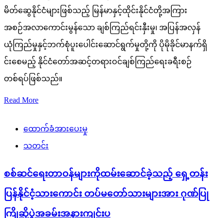
မိတ်ဆွေနိုင်ငံများဖြစ်သည့် မြန်မာနှင့်ထိုင်းနိုင်ငံတို့အကြား
အစဉ်အလာကောင်းမွန်သော ချစ်ကြည်ရင်းနှီးမှု၊ အပြန်အလှန်
ယုံကြည်မှုနှင့်ဘက်စုံပူးပေါင်းဆောင်ရွက်မှုတို့ကို ပိုမိုခိုင်မာနက်ရှိ
င်းစေမည့် နိုင်ငံတော်အဆင့်တရားဝင်ချစ်ကြည်ရေးခရီးစဉ်
တစ်ရပ်ဖြစ်သည်။
Read More
ထောက်ခံအားပေးမှု
သတင်း
စစ်ဆင်ရေးတာဝန်များကိုထမ်းဆောင်ခဲ့သည့် ရှေ့တန်း
ပြန်နိုင်ငံ့သားကောင်း တပ်မတော်သားများအား ဂုဏ်ပြု
ကြိုဆိုပွဲအခမ်းအနားကျင်းပ