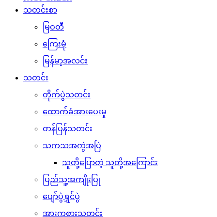
သတင်းစာ
မြဝတီ
ကြေးမုံ
မြန်မာ့အလင်း
သတင်း
တိုက်ပွဲသတင်း
ထောက်ခံအားပေးမှု
တန်ပြန်သတင်း
သကသအကွဲအပြဲ
သူတို့ပြောတဲ့ သူတို့အကြောင်း
ပြည်သူ့အကျိုးပြု
ပျော်ပွဲရွှင်ပွဲ
အားကစားသတင်း