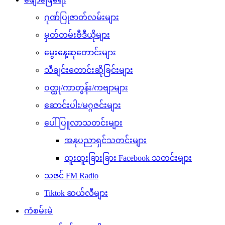
ဂုဏ်ပြုဇာတ်လမ်းများ
မှတ်တမ်းဗီဒီယိုများ
မွေးနေ့ဆုတောင်းများ
သီချင်းတောင်းဆိုခြင်းများ
ဝတ္ထု/ကာတွန်း/ကဗျာများ
ဆောင်းပါး/မဂ္ဂဇင်းများ
ပေါ်ပြူလာသတင်းများ
အနုပညာရှင်သတင်းများ
ထူးထူးခြားခြား Facebook သတင်းများ
သဇင် FM Radio
Tiktok ဆယ်လီများ
ကံစမ်းမဲ