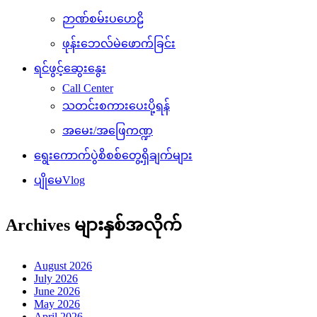
ဉာဏ်စမ်းပဟေဠိ
ဖုန်းဘေလ်မဲဖောက်ခြင်း
ရင်ဖွင့်ဆွေးနွေး
Call Center
သတင်းစကားပေးပို့ရန်
အမေး/အဖြေကဏ္ဍ
ရွေးကောက်ပွဲစိစစ်တွေ့ရှိချက်များ
ပျိုမေVlog
Archives များနှစ်အလိုက်
August 2026
July 2026
June 2026
May 2026
April 2026