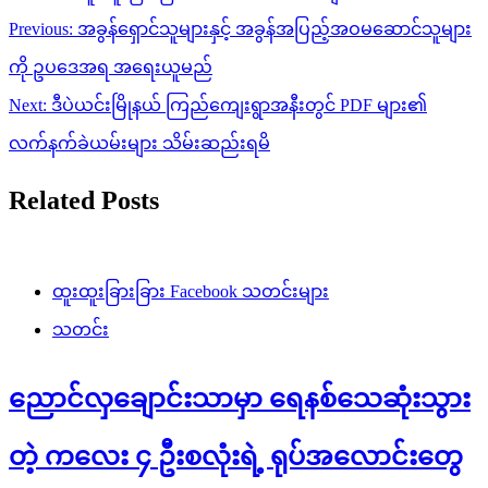
Post
Previous:
အခွန်ရှောင်သူများနှင့် အခွန်အပြည့်အဝမဆောင်သူများ
navigation
ကို ဥပဒေအရ အရေးယူမည်
Next:
ဒီပဲယင်းမြိုနယ် ကြည်ကျေးရွာအနီးတွင် PDF များ၏
လက်နက်ခဲယမ်းများ သိမ်းဆည်းရမိ
Related Posts
ထူးထူးခြားခြား Facebook သတင်းများ
သတင်း
ညောင်လှချောင်းသာမှာ ရေနစ်သေဆုံးသွား
တဲ့ ကလေး ၄ ဦးစလုံးရဲ့ ရုပ်အလောင်းတွေ