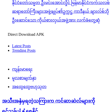
နိုင်ငံတော်သမ္မတ ဦးမင်းအောင်လှိုင် မြန်မာနိုင်ငံကက်သလစ်
ဆရာတော်ကြီးများအဖွဲ့ချုပ်၏ဥက္ကဋ္ဌ ကာဒီနယ် ချားလ်စ်ဘို
ဦးဆောင်သော ကိုယ်စားလှယ်အဖွဲ့အား လက်ခံတွေ့ဆုံ
Direct Download APK
Latest Posts
Trending Posts
ကျန်းမာရေး
မူလစာမျက်နှာ
အထွေထွေဗဟုသုတ
အသီးအနှံမှရတဲ့သကြားက ကင်ဆာဆဲလ်များကို
ရှင်သန်ပျံ့နှံ့စေနိုင်