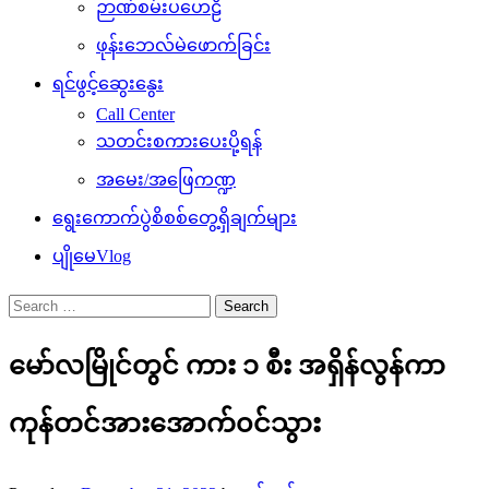
ဉာဏ်စမ်းပဟေဠိ
ဖုန်းဘေလ်မဲဖောက်ခြင်း
ရင်ဖွင့်ဆွေးနွေး
Call Center
သတင်းစကားပေးပို့ရန်
အမေး/အဖြေကဏ္ဍ
ရွေးကောက်ပွဲစိစစ်တွေ့ရှိချက်များ
ပျိုမေVlog
Search
for:
မော်လမြိုင်တွင် ကား ၁ စီး အရှိန်လွန်ကာ
ကုန်တင်အားအောက်၀င်သွား