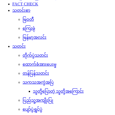
FACT CHECK
သတင်းစာ
မြဝတီ
ကြေးမုံ
မြန်မာ့အလင်း
သတင်း
တိုက်ပွဲသတင်း
ထောက်ခံအားပေးမှု
တန်ပြန်သတင်း
သကသအကွဲအပြဲ
သူတို့ပြောတဲ့ သူတို့အကြောင်း
ပြည်သူ့အကျိုးပြု
ပျော်ပွဲရွှင်ပွဲ