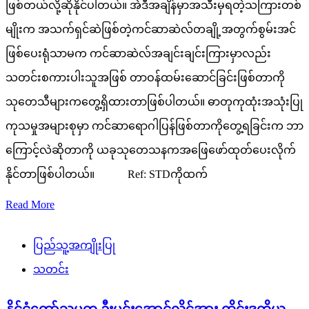
ဖြစ်တယ်လို့ဆိုနိုင်ပါတယ်။ အဲဒီအချိန်မှာအသီးမှရတဲ့သကြားတစ်
မျိုးက အသက်ရှင်ဆဲဖြစ်တဲ့ကင်ဆာဆဲလ်တချို့အတွက်စွမ်းအင်
ဖြစ်ပေးရုံသာမက ကင်ဆာဆဲလ်အချင်းချင်းကြားမှာလည်း
သတင်းစကားပါးသူအဖြစ် တာဝန်ထမ်းဆောင်ခြင်းဖြစ်တာကို
သုတေသီများကတွေ့ရှိထားတာဖြစ်ပါတယ်။ ဓာတုကုထုံးအသုံးပြု
ကုသမှုအများစုမှာ ကင်ဆာရောဂါပြန်ဖြစ်တာကိုတွေ့ရခြင်းက ဘာ
ကြောင့်လဲဆိုတာကို ယခုသုတေသနကအဖြေဖော်ထုတ်ပေးလိုက်
နိုင်တာဖြစ်ပါတယ်။ Ref: STDကိုထက်
Read More
ပြည်သူ့အကျိုးပြု
သတင်း
နိုင်ငံတော်သမ္မတ ဦးမင်းအောင်လှိုင်အား ထိုင်းဒုတိယ