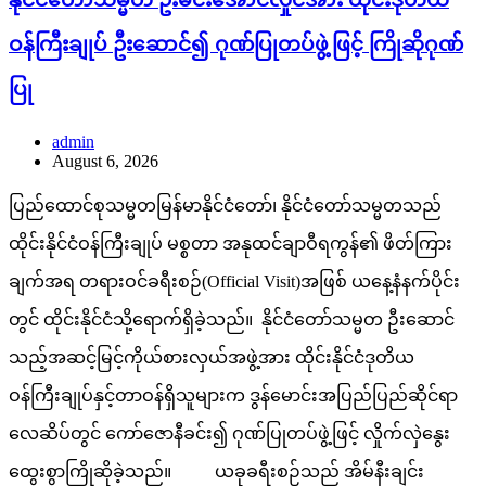
ဝန်ကြီးချုပ် ဦးဆောင်၍ ဂုဏ်ပြုတပ်ဖွဲ့ဖြင့် ကြိုဆိုဂုဏ်
ပြု
admin
August 6, 2026
ပြည်ထောင်စုသမ္မတမြန်မာနိုင်ငံတော်၊ နိုင်ငံတော်သမ္မတသည်
ထိုင်းနိုင်ငံဝန်ကြီးချုပ် မစ္စတာ အနုထင်ချာဝီရကွန်၏ ဖိတ်ကြား
ချက်အရ တရားဝင်ခရီးစဉ်(Official Visit)အဖြစ် ယနေ့နံနက်ပိုင်း
တွင် ထိုင်းနိုင်ငံသို့ရောက်ရှိခဲ့သည်။ နိုင်ငံတော်သမ္မတ ဦးဆောင်
သည့်အဆင့်မြင့်ကိုယ်စားလှယ်အဖွဲ့အား ထိုင်းနိုင်ငံဒုတိယ
ဝန်ကြီးချုပ်နှင့်တာဝန်ရှိသူများက ဒွန်မောင်းအပြည်ပြည်ဆိုင်ရာ
လေဆိပ်တွင် ကော်ဇောနီခင်း၍ ဂုဏ်ပြုတပ်ဖွဲ့ဖြင့် လှိုက်လှဲနွေး
ထွေးစွာကြိုဆိုခဲ့သည်။ ယခုခရီးစဉ်သည် အိမ်နီးချင်း