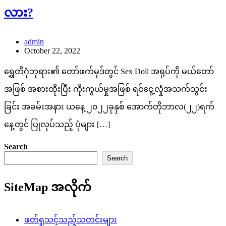
လား?
admin
October 22, 2022
ရွှေတိဂုံဘုရား၏ တော်ဖက်မုဒ်တွင် Sex Doll အရုပ်ကို မယ်တော်
အဖြစ် အစားထိုးပြီး ကိုးကွယ်မှုအဖြစ် ရင်ငွေ့လှုံအသက်သွင်း
ခြင်း အခမ်းအနား ယနေ့ ၂၀၂၂ခုနှစ် အောက်တိုဘာလ(၂၂)ရက်
နေ့တွင် ပြုလုပ်သည့် ပုံများ […]
Search
Search
SiteMap အလိုက်
ဖတ်ရှုသင့်သည့်သတင်းများ