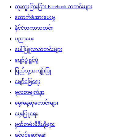
ထူးထူးခြားခြား Facebook သတင်းများ
ထောက်ခံအားပေးမှု
နိုင်ငံတကာသတင်း
ပညာပေး
ပေါ်ပြူလာသတင်းများ
ပျော်ပွဲရွှင်ပွဲ
ပြည်သူ့အကျိုးပြု
ဖျော်ဖြေရေး
မူလစာမျက်နှာ
မွေးနေ့ဆုတောင်းများ
မွေးမြူရေး
မှတ်တမ်းဗီဒီယိုများ
ရင်ဖွင့်ဆွေးနွေး