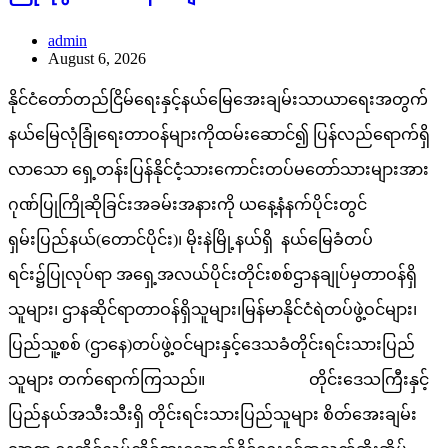
admin
August 6, 2026
နိုင်ငံတော်တည်ငြိမ်ရေးနှင့်နယ်မြေအေးချမ်းသာယာရေးအတွက်
နယ်မြေလုံခြုံရေးတာဝန်များကိုထမ်းဆောင်၍ ပြန်လည်ရောက်ရှိ
လာသော ရှေ့တန်းပြန်နိုင်ငံ့သားကောင်းတပ်မတော်သားများအား
ဂုဏ်ပြုကြိုဆိုခြင်းအခမ်းအနားကို ယနေ့နံနက်ပိုင်းတွင်
ရှမ်းပြည်နယ်(တောင်ပိုင်း)၊ မိုးနဲမြို့နယ်ရှိ နယ်မြေခံတပ်
ရင်း၌ပြုလုပ်ရာ အရှေ့အလယ်ပိုင်းတိုင်းစစ်ဌာနချုပ်မှတာဝန်ရှိ
သူများ၊ ဌာနဆိုင်ရာတာဝန်ရှိသူများ၊မြန်မာနိုင်ငံရဲတပ်ဖွဲ့ဝင်များ၊
ပြည်သူ့စစ် (ဌာနေ)တပ်ဖွဲ့ဝင်များနှင့်ဒေသခံတိုင်းရင်းသားပြည်
သူများ တက်ရောက်ကြသည်။ တိုင်းဒေသကြီးနှင့်
ပြည်နယ်အသီးသီးရှိ တိုင်းရင်းသားပြည်သူများ စိတ်အေးချမ်း