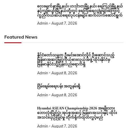
လေးမျက်နှာမြို့နယ်၊ ဟင်္သာတမြို့နယ်၊ ရေကြည်မြို့နယ်
နှင့်ကျုံပျော်မြို့နယ်တို့တွင် ရေကြီးရေလျှံမှုများကြောင့်
ကူညီကယ်ဆယ်ရေးလုပ်ငန်းများ ဆက်လက်ဆောင်ရွက်
Admin
August 7, 2026
Featured News
နိုင်ငံတော်သမ္မတ ဦးမင်းအောင်လှိုင် ဦးဆောင်သည့်
မြန်မာအဆင့်မြင့်ကိုယ်စားလှယ်အဖွဲ့ ထိုင်းနိုင်ငံမှ
မြန်မာနိုင်ငံသို့ပြန်လည်ရောက်ရှိ
Admin
August 8, 2026
ငြိမ်းချမ်းရေးပန်း အတူနမ်းစို့
Admin
August 8, 2026
Hyundai ASEAN Championship 2026 အမျိုးသား
ဘောလုံးပြိုင်ပွဲ၊ အုပ်စုအဆင့် မြန်မာအသင်းနှင့် ထိုင်း
အသင်းယှဉ်ပြိုင်မှု တိုက်ရိုက်ထုတ်လွှင့်မည်
Admin
August 7, 2026