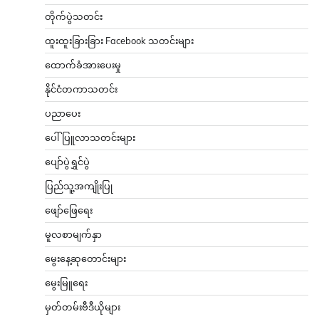
တိုက်ပွဲသတင်း
ထူးထူးခြားခြား Facebook သတင်းများ
ထောက်ခံအားပေးမှု
နိုင်ငံတကာသတင်း
ပညာပေး
ပေါ်ပြူလာသတင်းများ
ပျော်ပွဲရွှင်ပွဲ
ပြည်သူ့အကျိုးပြု
ဖျော်ဖြေရေး
မူလစာမျက်နှာ
မွေးနေ့ဆုတောင်းများ
မွေးမြူရေး
မှတ်တမ်းဗီဒီယိုများ