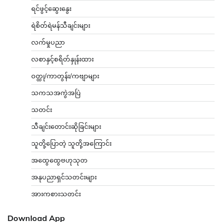
ရင်ဖွင့်ဆွေးနွေး
ရဲစိတ်ရဲမန်သီချင်းများ
လက်မှုပညာ
လစာနှင့်စရိတ်နှုန်းထား
ဝတ္ထု/ကာတွန်း/ကဗျာများ
သကသအကွဲအပြဲ
သတင်း
သီချင်းတောင်းဆိုခြင်းများ
သူတို့ပြောတဲ့ သူတို့အကြောင်း
အထွေထွေဗဟုသုတ
အနုပညာရှင်သတင်းများ
အားကစားသတင်း
Download App