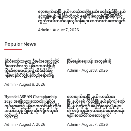
လေးမျက်နှာမြို့နယ်၊ ဟင်္သာတမြို့နယ်၊ ရေကြည်မြို့နယ်
နှင့်ကျုံပျော်မြို့နယ်တို့တွင် ရေကြီးရေလျှံမှုများကြောင့်
ကူညီကယ်ဆယ်ရေးလုပ်ငန်းများ ဆက်လက်ဆောင်ရွက်
Admin
August 7, 2026
Popular News
နိုင်ငံတော်သမ္မတ ဦးမင်းအောင်လှိုင်
ငြိမ်းချမ်းရေးပန်း အတူနမ်းစို့
ဦးဆောင်သည့် မြန်မာအဆင့်မြင့်
Admin
August 8, 2026
ကိုယ်စားလှယ်အဖွဲ့ ထိုင်းနိုင်ငံမှ
မြန်မာနိုင်ငံသို့ပြန်လည်ရောက်ရှိ
Admin
August 8, 2026
Hyundai ASEAN Championship
လေးမျက်နှာမြို့နယ်၊ ဟင်္သာတ
2026 အမျိုးသားဘောလုံးပြိုင်ပွဲ၊
မြို့နယ်၊ ရေကြည်မြို့နယ်နှင့်ကျုံပျော်
အုပ်စုအဆင့် မြန်မာအသင်းနှင့် ထိုင်း
မြို့နယ်တို့တွင် ရေကြီးရေလျှံမှုများ
အသင်းယှဉ်ပြိုင်မှု တိုက်ရိုက်ထုတ်
ကြောင့် ကူညီကယ်ဆယ်ရေးလုပ်ငန်း
လွှင့်မည်
များ ဆက်လက်ဆောင်ရွက်
Admin
August 7, 2026
Admin
August 7, 2026