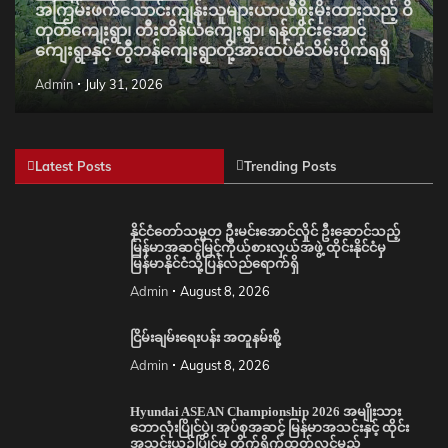
အကြမ်းဖက်သောင်းကျန်းသူများယာယီစိုးမိုးထားသည့် ဝိ
တုတ်ကျေးရွာ၊ တီးတိန်ယံကျေးရွာ၊ ရန်တိုင်းအောင်
ကျေးရွာနှင့် တွီဘန်ကျေးရွာတို့အားထပ်မံသိမ်းပိုက်ရရှိ
Admin
July 31, 2026
Latest Posts
Trending Posts
နိုင်ငံတော်သမ္မတ ဦးမင်းအောင်လှိုင် ဦးဆောင်သည့်
မြန်မာအဆင့်မြင့်ကိုယ်စားလှယ်အဖွဲ့ ထိုင်းနိုင်ငံမှ
မြန်မာနိုင်ငံသို့ပြန်လည်ရောက်ရှိ
Admin
August 8, 2026
ငြိမ်းချမ်းရေးပန်း အတူနမ်းစို့
Admin
August 8, 2026
Hyundai ASEAN Championship 2026 အမျိုးသား
ဘောလုံးပြိုင်ပွဲ၊ အုပ်စုအဆင့် မြန်မာအသင်းနှင့် ထိုင်း
အသင်းယှဉ်ပြိုင်မှု တိုက်ရိုက်ထုတ်လွှင့်မည်