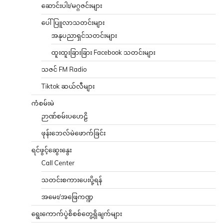
ဆောင်းပါး/မဂ္ဂဇင်းများ
ပေါ်ပြူလာသတင်းများ
အနုပညာရှင်သတင်းများ
ထူးထူးခြားခြား Facebook သတင်းများ
သဇင် FM Radio
Tiktok ဆယ်လီများ
ကံစမ်းမဲ
ဉာဏ်စမ်းပဟေဠိ
ဖုန်းဘေလ်မဲဖောက်ခြင်း
ရင်ဖွင့်ဆွေးနွေး
Call Center
သတင်းစကားပေးပို့ရန်
အမေး/အဖြေကဏ္ဍ
ရွေးကောက်ပွဲစိစစ်တွေ့ရှိချက်များ