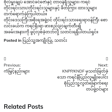
ဗိုလ်မှူးချုပ် အောင်ခင်ဇော်နှင့် တာဝန်ရှိသူများ၊ ကရင်
တိုင်းရင်းသား/တိုင်းရင်းသူများနှင့် ဖိတ်ကြား ထားသူများ
တက်ရောက်ခဲ့ကြပါတယ်။
တိုင်းဒေသကြီးအစိုးရအဖွဲ့ဝင် တိုင်းရင်းသားရေးရာဝန်ကြီး စော
လင်းခယ်က ကရင်ရိုးရာ ဖားစည်(၉)ချက်တီး၍
အခမ်းအနားကို ဖွင့်လှစ်ခဲ့တဘ်လို့ သတင်းရရှိပါတယ်ရှင်။
Posted in
ပြည်သူ့အကျိုးပြု
,
သတင်း
Post
Previous:
Next:
navigation
ကံမြှင့်နည်းများ
KNPP/KNDF မှသတ်ဖြတ်ခဲ့
သော ကရင်နီပြည်လူမျိုးပေါင်း
စုံပြည်သူ့လွတ်မြောက်ရေး
တပ်ဖွဲ့ဝင်များ
Related Posts