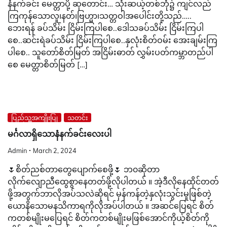
နံနက်ခင်း မေတ္တာပို့ ဆုတောင်း… သုံးဆယ့်တစ်ဘုံ၌ ကျင်လည်
ကြကုန်သောလူ၊နတ်၊ဗြဟ္မာ၊သတ္တဝါအပေါင်းတို့သည်…..
ဘေးရန် ခပ်သိမ်း ငြိမ်းကြပါစေ..ဒေါသခပ်သိမ်း ငြိမ်းကြပါ
စေ..ဆင်းရဲခပ်သိမ်း ငြိမ်းကြပါစေ..နှလုံးစိတ်ဝမ်း အေးချမ်းကြ
ပါစေ.. သူတော်စိတ်မြတ် အငြိမ်းဓာတ် လွှမ်းပတ်ကမ္ဘာတည်ပါ
စေ မေတ္တာစိတ်မြတ် […]
ပြည်သူ့အကျိုးပြု
သတင်း
မင်္ဂလာရှိသောနံနက်ခင်းလေးပါ
Admin
March 2, 2024
🌷စိတ်ညစ်တာတွေပျောက်စေဖို့🌷 ဘ၀ဆိုတာ
လိုက်လျောညီထွေစွာနေတတ်ဖို့လိုပါတယ် ။ အဲ့ဒီလိုနေထိုင်တတ်
ဖို့အတွက်ဘာလိုအပ်သလဲဆိုရင် မှန်ကန်တဲ့နှလုံးသွင်းမှုဖြစ်တဲ့
ယောနိသောမနသိကာရကိုလိုအပ်ပါတယ် ။ အဆင်ပြေရင် စိတ်
ကတစ်မျိုးမပြေရင် စိတ်ကတစ်မျိုးမဖြစ်အောင်ကိုယ့်စိတ်ကို