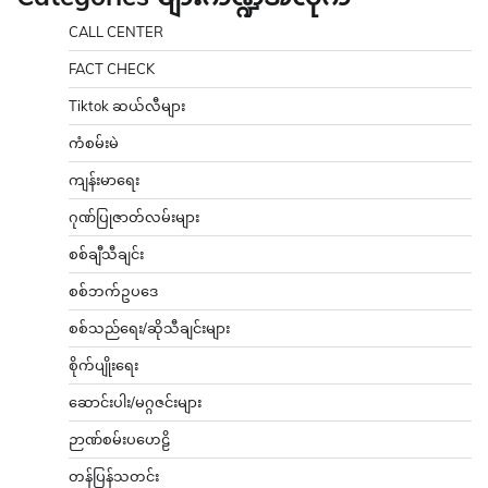
CALL CENTER
FACT CHECK
Tiktok ဆယ်လီများ
ကံစမ်းမဲ
ကျန်းမာရေး
ဂုဏ်ပြုဇာတ်လမ်းများ
စစ်ချီသီချင်း
စစ်ဘက်ဥပဒေ
စစ်သည်ရေး/ဆိုသီချင်းများ
စိုက်ပျိုးရေး
ဆောင်းပါး/မဂ္ဂဇင်းများ
ဉာဏ်စမ်းပဟေဠိ
တန်ပြန်သတင်း