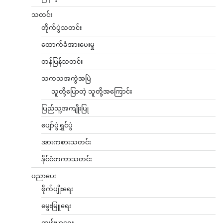
သတင်း
တိုက်ပွဲသတင်း
ထောက်ခံအားပေးမှု
တန်ပြန်သတင်း
သကသအကွဲအပြဲ
သူတို့ပြောတဲ့ သူတို့အကြောင်း
ပြည်သူ့အကျိုးပြု
ပျော်ပွဲရွှင်ပွဲ
အားကစားသတင်း
နိုင်ငံတကာသတင်း
ပညာပေး
စိုက်ပျိုးရေး
မွေးမြူရေး
ကျန်းမာရေး