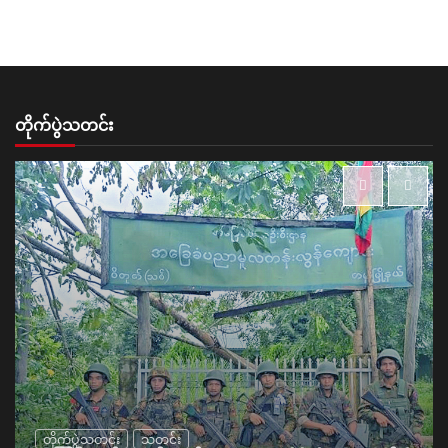
တိုက်ပွဲသတင်း
တိုက်ပွဲသတင်း
သတင်း