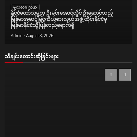
မူလစာမျက်နှာ
နိုင်ငံတော်သမ္မတ ဦးမင်းအောင်လှိုင် ဦးဆောင်သည့်
မြန်မာအဆင့်မြင့်ကိုယ်စားလှယ်အဖွဲ့ ထိုင်းနိုင်ငံမှ
မြန်မာနိုင်ငံသို့ပြန်လည်ရောက်ရှိ
Admin
August 8, 2026
သီချင်းတောင်းဆိုခြင်းများ