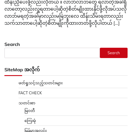
ထိန်းညှိပေးဖို့လည်းလိုတယ် ။ လာဘ်လာဘတွေ ရလာတဲ့အခါရှိ
လာတော့လည်းလှူရတာပေါ့ဆိုတဲ့စိတ်မျိုးထားနိုင်ဖို့လိုအပ်သလို
လာဘ်မရတဲ့အခါမှာလည်းမမြဲဘူးလေ ထိန်းသိမ်းရတာလည်း
သက်သာတာပေါ့ဆိုတဲ့စိတ်မျိုးကိုထားတတ်ဖို့လိုပါတယ် […]
Search
Search
SiteMap အလိုက်
ဖတ်ရှုသင့်သည့်သတင်းများ
FACT CHECK
သတင်းစာ
မြဝတီ
ကြေးမုံ
မြန်မာ့အလင်း