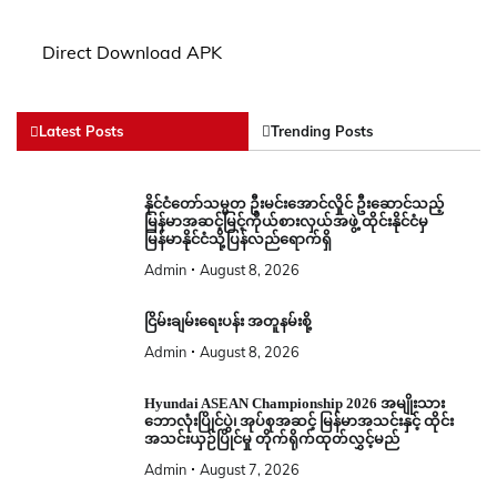
Direct Download APK
Latest Posts
Trending Posts
နိုင်ငံတော်သမ္မတ ဦးမင်းအောင်လှိုင် ဦးဆောင်သည့်
မြန်မာအဆင့်မြင့်ကိုယ်စားလှယ်အဖွဲ့ ထိုင်းနိုင်ငံမှ
မြန်မာနိုင်ငံသို့ပြန်လည်ရောက်ရှိ
Admin
August 8, 2026
ငြိမ်းချမ်းရေးပန်း အတူနမ်းစို့
Admin
August 8, 2026
Hyundai ASEAN Championship 2026 အမျိုးသား
ဘောလုံးပြိုင်ပွဲ၊ အုပ်စုအဆင့် မြန်မာအသင်းနှင့် ထိုင်း
အသင်းယှဉ်ပြိုင်မှု တိုက်ရိုက်ထုတ်လွှင့်မည်
Admin
August 7, 2026