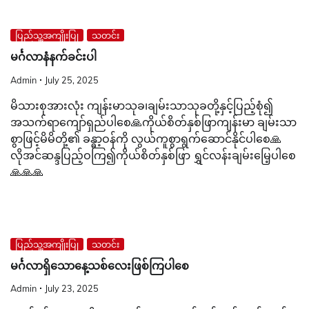
ပြည်သူ့အကျိုးပြု
သတင်း
မင်္ဂလာနံနက်ခင်းပါ
Admin
July 25, 2025
မိသားစုအားလုံး ကျန်းမာသုခ၊ချမ်းသာသုခတို့နှင့်ပြည့်စုံ၍
အသက်ရာကျော်ရှည်ပါစေ🙏ကိုယ်စိတ်နှစ်ဖြာကျန်းမာ ချမ်းသာ
စွာဖြင့်မိမိတို့၏ ခန္ဓာ့ဝန်ကို လွယ်ကူစွာရွက်ဆောင်နိုင်ပါစေ🙏
လိုအင်ဆန္ဒပြည့်ဝကြ၍ကိုယ်စိတ်နှစ်ဖြာ ရွှင်လန်းချမ်းမြေ့ပါစေ
🙏🙏🙏
ပြည်သူ့အကျိုးပြု
သတင်း
မင်္ဂလာရှိသောနေ့သစ်လေးဖြစ်ကြပါစေ
Admin
July 23, 2025