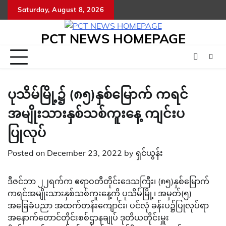
Skip
Saturday, August 8, 2026
to
content
PCT NEWS HOMEPAGE
ပုသိမ်မြို့၌ (၈၅)နှစ်မြောက် ကရင်
အမျိုးသားနှစ်သစ်ကူးနေ့ ကျင်းပ
ပြုလုပ်
Posted on
December 23, 2022
by
ရှင်ယွန်း
ဒီဇင်ဘာ ၂၂ရက်က ဧရာဝတီတိုင်းဒေသကြီး၊ (၈၅)နှစ်မြောက်
ကရင်အမျိုးသားနှစ်သစ်ကူးနေ့ကို ပုသိမ်မြို့၊ အမှတ်(၅)
အခြေခံပညာ အထက်တန်းကျောင်း၊ ပင်လုံ ခန်းပ၌ပြုလုပ်ရာ
အနောက်တောင်တိုင်းစစ်ဌာနချုပ် ဒုတိယတိုင်းမှူး