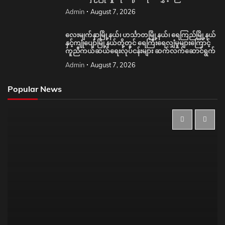
Admin
August 7, 2026
လေးမျက်နှာမြို့နယ်၊ ဟင်္သာတမြို့နယ်၊ ရေကြည်မြို့နယ်
နှင့်ကျုံပျော်မြို့နယ်တို့တွင် ရေကြီးရေလျှံမှုများကြောင့်
ကူညီကယ်ဆယ်ရေးလုပ်ငန်းများ ဆက်လက်ဆောင်ရွက်
Admin
August 7, 2026
Popular News