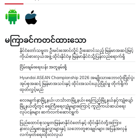
မကြာခင်ကတင်ထားသော
နိုင်ငံတော်သမ္မတ ဦးမင်းအောင်လှိုင် ဦးဆောင်သည့် မြန်မာအဆင့်မြင့်
ကိုယ်စားလှယ်အဖွဲ့ ထိုင်းနိုင်ငံမှ မြန်မာနိုင်ငံသို့ပြန်လည်ရောက်ရှိ
ငြိမ်းချမ်းရေးပန်း အတူနမ်းစို့
Hyundai ASEAN Championship 2026 အမျိုးသားဘောလုံးပြိုင်ပွဲ၊
အုပ်စုအဆင့် မြန်မာအသင်းနှင့် ထိုင်းအသင်းယှဉ်ပြိုင်မှု တိုက်ရိုက်
ထုတ်လွှင့်မည်
လေးမျက်နှာမြို့နယ်၊ ဟင်္သာတမြို့နယ်၊ ရေကြည်မြို့နယ်နှင့်ကျုံပျော်
မြို့နယ်တို့တွင် ရေကြီးရေလျှံမှုများကြောင့် ကူညီကယ်ဆယ်ရေး
လုပ်ငန်းများ ဆက်လက်ဆောင်ရွက်
ပြည်ထောင်စုသမ္မတမြန်မာနိုင်ငံတော်နှင့် ထိုင်းနိုင်ငံတို့အကြား
နားလည်မှုစာချွန်လွှာများနှင့် သဘောတူစာချုပ်များ အပြန်အလှန်
လက်မှတ်ရေးထိုးလဲလှယ်