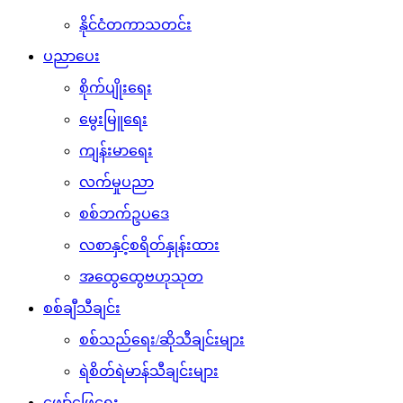
နိုင်ငံတကာသတင်း
ပညာပေး
စိုက်ပျိုးရေး
မွေးမြူရေး
ကျန်းမာရေး
လက်မှုပညာ
စစ်ဘက်ဥပဒေ
လစာနှင့်စရိတ်နှုန်းထား
အထွေထွေဗဟုသုတ
စစ်ချီသီချင်း
စစ်သည်ရေး/ဆိုသီချင်းများ
ရဲစိတ်ရဲမာန်သီချင်းများ
ဖျော်ဖြေရေး