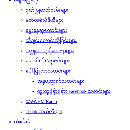
ဂုဏ်ပြုဇာတ်လမ်းများ
မှတ်တမ်းဗီဒီယိုများ
မွေးနေ့ဆုတောင်းများ
သီချင်းတောင်းဆိုခြင်းများ
ဝတ္ထု/ကာတွန်း/ကဗျာများ
ဆောင်းပါး/မဂ္ဂဇင်းများ
ပေါ်ပြူလာသတင်းများ
အနုပညာရှင်သတင်းများ
ထူးထူးခြားခြား Facebook သတင်းများ
သဇင် FM Radio
Tiktok ဆယ်လီများ
ကံစမ်းမဲ