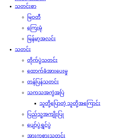
သတင်းစာ
မြဝတီ
ကြေးမုံ
မြန်မာ့အလင်း
သတင်း
တိုက်ပွဲသတင်း
ထောက်ခံအားပေးမှု
တန်ပြန်သတင်း
သကသအကွဲအပြဲ
သူတို့ပြောတဲ့ သူတို့အကြောင်း
ပြည်သူ့အကျိုးပြု
ပျော်ပွဲရွှင်ပွဲ
အားကစားသတင်း