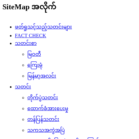
SiteMap အလိုက်
ဖတ်ရှုသင့်သည့်သတင်းများ
FACT CHECK
သတင်းစာ
မြဝတီ
ကြေးမုံ
မြန်မာ့အလင်း
သတင်း
တိုက်ပွဲသတင်း
ထောက်ခံအားပေးမှု
တန်ပြန်သတင်း
သကသအကွဲအပြဲ