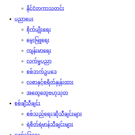
နိုင်ငံတကာသတင်း
ပညာပေး
စိုက်ပျိုးရေး
မွေးမြူရေး
ကျန်းမာရေး
လက်မှုပညာ
စစ်ဘက်ဥပဒေ
လစာနှင့်စရိတ်နှုန်းထား
အထွေထွေဗဟုသုတ
စစ်ချီသီချင်း
စစ်သည်ရေး/ဆိုသီချင်းများ
ရဲစိတ်ရဲမာန်သီချင်းများ
ဖျော်ဖြေရေး