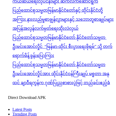
ကယ်ဆယ်ရေးလုပ်ငန်းများ ဆက်လက်ဆောင်ရွက်
ပြည်ထောင်စုသမ္မတမြန်မာနိုင်ငံတော်နှင့် ထိုင်းနိုင်ငံတို့
အကြား နားလည်မှုစာချွန်လွှာများနှင့် သဘောတူစာချုပ်များ
အပြန်အလှန်လက်မှတ်ရေးထိုးလဲလှယ်
ပြည်ထောင်စုသမ္မတမြန်မာနိုင်ငံတော် နိုင်ငံတော်သမ္မတ
ဦးမင်းအောင်လှိုင် “မြန်မာ-ထိုင်း စီးပွားရေးဖိုရမ်” သို့ တက်
ရောက်မိန့်ခွန်းပြောကြား
ပြည်ထောင်စုသမ္မတမြန်မာနိုင်ငံတော် နိုင်ငံတော်သမ္မတ
ဦးမင်းအောင်လှိုင်အား ထိုင်းနိုင်ငံဝန်ကြီးချုပ် မစ္စတာ အနု
ထင် ချာဝီရကွန်က ဂုဏ်ပြုညစာစားပွဲဖြင့် တည်ခင်းဧည့်ခံ
Direct Download APK
Latest Posts
Trending Posts