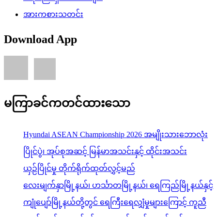
အားကစားသတင်း
Download App
မကြာခင်ကတင်ထားသော
Hyundai ASEAN Championship 2026 အမျိုးသားဘောလုံး
ပြိုင်ပွဲ၊ အုပ်စုအဆင့် မြန်မာအသင်းနှင့် ထိုင်းအသင်း
ယှဉ်ပြိုင်မှု တိုက်ရိုက်ထုတ်လွှင့်မည်
လေးမျက်နှာမြို့နယ်၊ ဟင်္သာတမြို့နယ်၊ ရေကြည်မြို့နယ်နှင့်
ကျုံပျော်မြို့နယ်တို့တွင် ရေကြီးရေလျှံမှုများကြောင့် ကူညီ