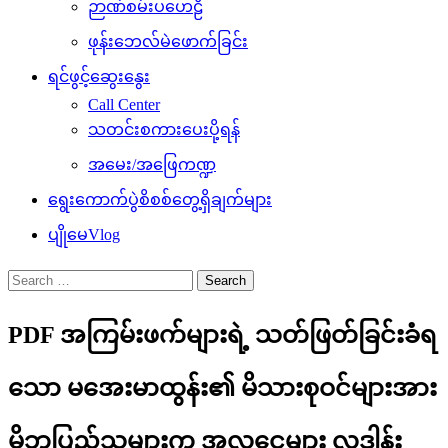
ဉာဏ်စမ်းပဟေဠိ
ဖုန်းဘေလ်မဲဖောက်ခြင်း
ရင်ဖွင့်ဆွေးနွေး
Call Center
သတင်းစကားပေးပို့ရန်
အမေး/အဖြေကဏ္ဍ
ရွေးကောက်ပွဲစိစစ်တွေ့ရှိချက်များ
ပျိုမေVlog
Search
for:
PDF အကြမ်းဖက်များရဲ့ သတ်ဖြတ်ခြင်းခံရ
သော မအေးမာထွန်း၏ မိသားစုဝင်များအား
မိဘပြည်သူများက အလှူငွေများ လှူဒါန်း