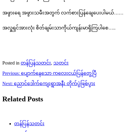
အဖွားရေ အဖွားသမီးအတွက် လက်စားပြန်ချေပေးပါမယ်……
အလှူရှင်အားလုံး စိတ်ချမ်းသာကိုယ်ကျန်းမာရှိကြပါစေ…..
Posted in
တန်ပြန်သတင်း
,
သတင်း
Post
Previous:
ပျောက်နေသော ကလေးငယ်ပြန်တွေ့ပြီ
navigation
Next:
ညောင်ဒေါက်ကျေးရွာအနီး တိုက်ပွဲဖြစ်ပွား
Related Posts
တန်ပြန်သတင်း