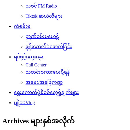
သဇင် FM Radio
Tiktok ဆယ်လီများ
ကံစမ်းမဲ
ဉာဏ်စမ်းပဟေဠိ
ဖုန်းဘေလ်မဲဖောက်ခြင်း
ရင်ဖွင့်ဆွေးနွေး
Call Center
သတင်းစကားပေးပို့ရန်
အမေး/အဖြေကဏ္ဍ
ရွေးကောက်ပွဲစိစစ်တွေ့ရှိချက်များ
ပျိုမေVlog
Archives များနှစ်အလိုက်