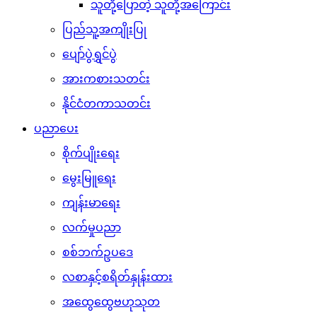
သူတို့ပြောတဲ့ သူတို့အကြောင်း
ပြည်သူ့အကျိုးပြု
ပျော်ပွဲရွှင်ပွဲ
အားကစားသတင်း
နိုင်ငံတကာသတင်း
ပညာပေး
စိုက်ပျိုးရေး
မွေးမြူရေး
ကျန်းမာရေး
လက်မှုပညာ
စစ်ဘက်ဥပဒေ
လစာနှင့်စရိတ်နှုန်းထား
အထွေထွေဗဟုသုတ