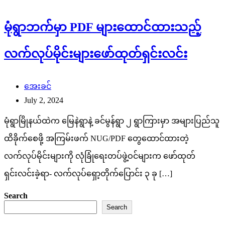
မုံရွာဘက်မှာ PDF များထောင်ထားသည့်
လက်လုပ်မိုင်းများဖော်ထုတ်ရှင်းလင်း
အေးခင်
July 2, 2024
မုံရွာမြိုနယ်ထဲက မြေနဲရွာနဲ့ ခင်မွန်ရွာ ၂ ရွာကြားမှာ အများပြည်သူ
ထိခိုက်စေဖို့ အကြမ်းဖက် NUG/PDF တွေထောင်ထားတဲ့
လက်လုပ်မိုင်းများကို လုံခြုံရေးတပ်ဖွဲ့ဝင်များက ဖော်ထုတ်
ရှင်းလင်းခဲ့ရာ- လက်လုပ်ရှော့တိုက်ပြောင်း ၃ ခု […]
Search
Search