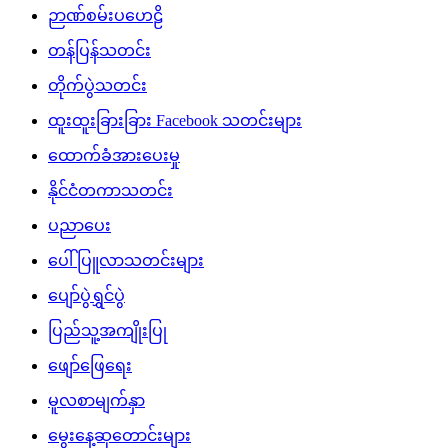
ဉာဏ်စမ်းပဟေဠိ
တန်ပြန်သတင်း
တိုက်ပွဲသတင်း
ထူးထူးခြားခြား Facebook သတင်းများ
ထောက်ခံအားပေးမှု
နိုင်ငံတကာသတင်း
ပညာပေး
ပေါ်ပြူလာသတင်းများ
ပျော်ပွဲရွှင်ပွဲ
ပြည်သူ့အကျိုးပြု
ဖျော်ဖြေရေး
မူလစာမျက်နှာ
မွေးနေ့ဆုတောင်းများ