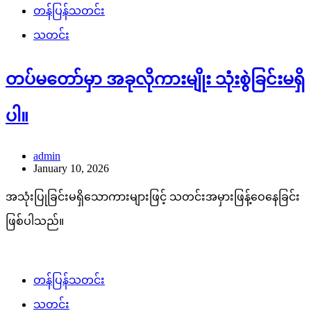
တန်ပြန်သတင်း
သတင်း
တပ်မတော်မှာ အခုလိုကားမျိုး သုံးစွဲခြင်းမရှိ
ပါ။
admin
January 10, 2026
အသုံးပြုခြင်းမရှိသောကားများဖြင့် သတင်းအမှားဖြန့်ဝေနေခြင်း
ဖြစ်ပါသည်။
တန်ပြန်သတင်း
သတင်း