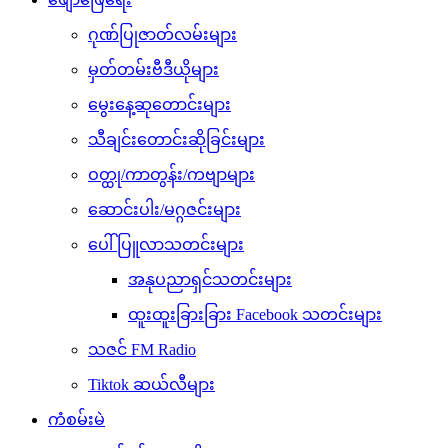
ဂုဏ်ပြုဇာတ်လမ်းများ
မှတ်တမ်းဗီဒီယိုများ
မွေးနေ့ဆုတောင်းများ
သီချင်းတောင်းဆိုခြင်းများ
ဝတ္ထု/ကာတွန်း/ကဗျာများ
ဆောင်းပါး/မဂ္ဂဇင်းများ
ပေါ်ပြူလာသတင်းများ
အနုပညာရှင်သတင်းများ
ထူးထူးခြားခြား Facebook သတင်းများ
သဇင် FM Radio
Tiktok ဆယ်လီများ
ကံစမ်းမဲ