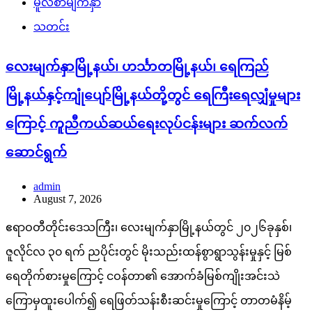
မူလစာမျက်နှာ
သတင်း
လေးမျက်နှာမြို့နယ်၊ ဟင်္သာတမြို့နယ်၊ ရေကြည်
မြို့နယ်နှင့်ကျုံပျော်မြို့နယ်တို့တွင် ရေကြီးရေလျှံမှုများ
ကြောင့် ကူညီကယ်ဆယ်ရေးလုပ်ငန်းများ ဆက်လက်
ဆောင်ရွက်
admin
August 7, 2026
ဧရာဝတီတိုင်းဒေသကြီး၊ လေးမျက်နှာမြို့နယ်တွင် ၂၀၂၆ခုနှစ်၊
ဇူလိုင်လ ၃၀ ရက် ညပိုင်းတွင် မိုးသည်းထန်စွာရွာသွန်းမှုနှင့် မြစ်
ရေတိုက်စားမှုကြောင့် ငဝန်တာ၏ အောက်ခံမြစ်ကျိုးအင်းသဲ
ကြောမှထူးပေါက်၍ ရေဖြတ်သန်းစီးဆင်းမှုကြောင့် တာတမံနိမ့်