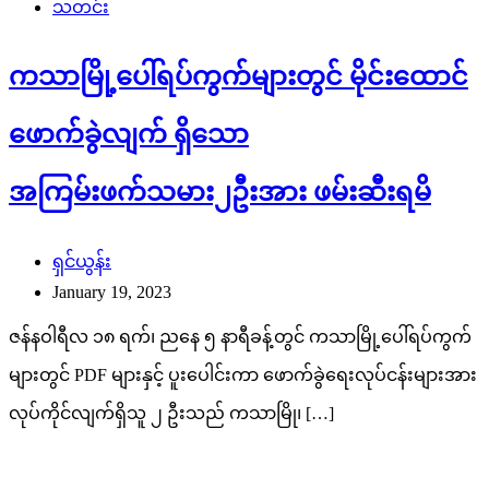
သတင်း
ကသာမြို့ပေါ်ရပ်ကွက်များတွင် မိုင်းထောင်
ဖောက်ခွဲလျက် ရှိသော
အကြမ်းဖက်သမား၂ဦးအား ဖမ်းဆီးရမိ
ရှင်ယွန်း
January 19, 2023
ဇန်နဝါရီလ ၁၈ ရက်၊ ညနေ ၅ နာရီခန့်တွင် ကသာမြို့ပေါ်ရပ်ကွက်
များတွင် PDF များနှင့် ပူးပေါင်းကာ ဖောက်ခွဲရေးလုပ်ငန်းများအား
လုပ်ကိုင်လျက်ရှိသူ ၂ ဦးသည် ကသာမြို၊ […]