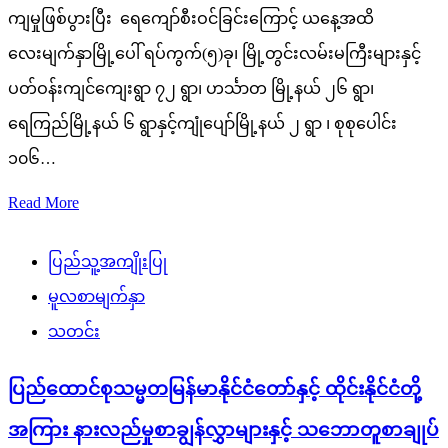
ကျမှုဖြစ်ပွားပြီး ရေကျော်စီးဝင်ခြင်းကြောင့် ယနေ့အထိ
လေးမျက်နှာမြို့ပေါ် ရပ်ကွက်(၅)ခု၊ မြို့တွင်းလမ်းမကြီးများနှင့်
ပတ်ဝန်းကျင်ကျေးရွာ ၇၂ ရွာ၊ ဟင်္သာတ မြို့နယ် ၂၆ ရွာ၊
ရေကြည်မြို့နယ် ၆ ရွာနှင့်ကျုံပျော်မြို့နယ် ၂ ရွာ ၊ စုစုပေါင်း
၁၀၆…
Read More
ပြည်သူ့အကျိုးပြု
မူလစာမျက်နှာ
သတင်း
ပြည်ထောင်စုသမ္မတမြန်မာနိုင်ငံတော်နှင့် ထိုင်းနိုင်ငံတို့
အကြား နားလည်မှုစာချွန်လွှာများနှင့် သဘောတူစာချုပ်