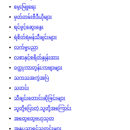
မွေးမြူရေး
မှတ်တမ်းဗီဒီယိုများ
ရင်ဖွင့်ဆွေးနွေး
ရဲစိတ်ရဲမန်သီချင်းများ
လက်မှုပညာ
လစာနှင့်စရိတ်နှုန်းထား
ဝတ္ထု/ကာတွန်း/ကဗျာများ
သကသအကွဲအပြဲ
သတင်း
သီချင်းတောင်းဆိုခြင်းများ
သူတို့ပြောတဲ့ သူတို့အကြောင်း
အထွေထွေဗဟုသုတ
အနုပညာရှင်သတင်းများ