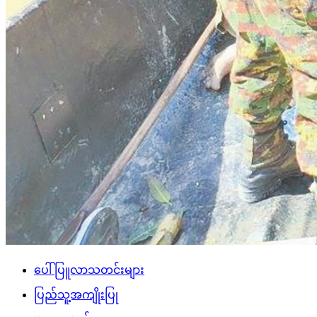
ပေါ်ပြူလာသတင်းများ
ပြည်သူ့အကျိုးပြု