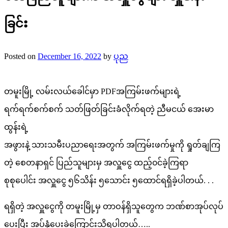
ခြင်း
Posted on
December 16, 2022
by
ပုည
တမူးမြို့ လမ်းလယ်ခေါင်မှာ PDFအကြမ်းဖက်များရဲ့
ရက်ရက်စက်စက် သတ်ဖြတ်ခြင်းခံလိုက်ရတဲ့ ညီမငယ် အေးမာ
ထွန်းရဲ့
အဖွားနဲ့ သားသမီးပညာရေးအတွက် အကြမ်းဖက်မှုကို ရှုတ်ချကြ
တဲ့ စေတနာရှင် ပြည်သူများမှ အလှူငွေ ထည့်၀င်ခဲ့ကြရာ
စုစုပေါင်း အလှူငွေ ၅၆သိန်း ၅သောင်း ၅ထောင်ရရှိခဲ့ပါတယ်. . .
ရရှိတဲ့ အလှူငွေကို တမူးမြို့မှ တာဝန်ရှိသူတွေက ဘဏ်စာအုပ်လုပ်
ပေးပြီး အပ်နှံပေးခဲ့ကြောင်းသိရပါတယ်…..