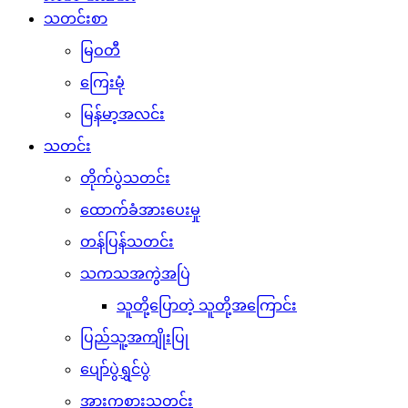
သတင်းစာ
မြဝတီ
ကြေးမုံ
မြန်မာ့အလင်း
သတင်း
တိုက်ပွဲသတင်း
ထောက်ခံအားပေးမှု
တန်ပြန်သတင်း
သကသအကွဲအပြဲ
သူတို့ပြောတဲ့ သူတို့အကြောင်း
ပြည်သူ့အကျိုးပြု
ပျော်ပွဲရွှင်ပွဲ
အားကစားသတင်း