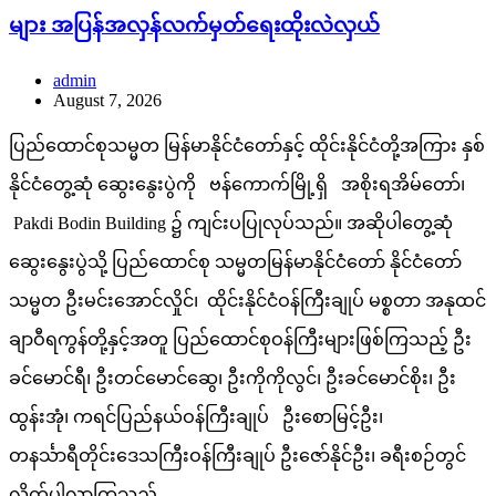
များ အပြန်အလှန်လက်မှတ်ရေးထိုးလဲလှယ်
admin
August 7, 2026
ပြည်ထောင်စုသမ္မတ မြန်မာနိုင်ငံတော်နှင့် ထိုင်းနိုင်ငံတို့အကြား နှစ်
နိုင်ငံတွေ့ဆုံ ဆွေးနွေးပွဲကို ဗန်ကောက်မြို့ရှိ အစိုးရအိမ်တော်၊
Pakdi Bodin Building ၌ ကျင်းပပြုလုပ်သည်။ အဆိုပါတွေ့ဆုံ
ဆွေးနွေးပွဲသို့ ပြည်ထောင်စု သမ္မတမြန်မာနိုင်ငံတော် နိုင်ငံတော်
သမ္မတ ဦးမင်းအောင်လှိုင်၊ ထိုင်းနိုင်ငံဝန်ကြီးချုပ် မစ္စတာ အနုထင်
ချာဝီရကွန်တို့နှင့်အတူ ပြည်ထောင်စုဝန်ကြီးများဖြစ်ကြသည့် ဦး
ခင်မောင်ရီ၊ ဦးတင်မောင်ဆွေ၊ ဦးကိုကိုလွင်၊ ဦးခင်မောင်စိုး၊ ဦး
ထွန်းအုံ၊ ကရင်ပြည်နယ်ဝန်ကြီးချုပ် ဦးစောမြင့်ဦး၊
တနင်္သာရီတိုင်းဒေသကြီးဝန်ကြီးချုပ် ဦးဇော်နိုင်ဦး၊ ခရီးစဉ်တွင်
လိုက်ပါလာကြသည့်…