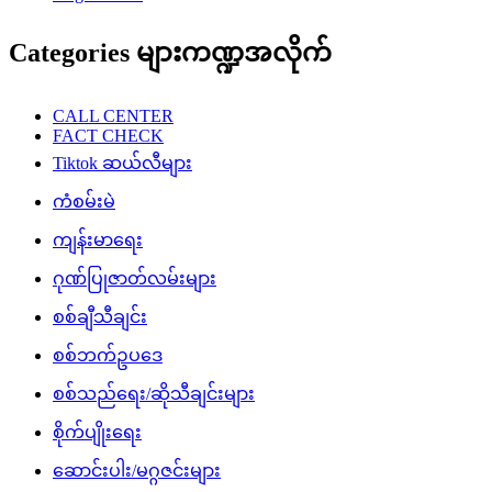
Categories များကဏ္ဍအလိုက်
CALL CENTER
FACT CHECK
Tiktok ဆယ်လီများ
ကံစမ်းမဲ
ကျန်းမာရေး
ဂုဏ်ပြုဇာတ်လမ်းများ
စစ်ချီသီချင်း
စစ်ဘက်ဥပဒေ
စစ်သည်ရေး/ဆိုသီချင်းများ
စိုက်ပျိုးရေး
ဆောင်းပါး/မဂ္ဂဇင်းများ