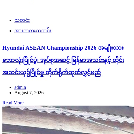
သတင်း
အားကစားသတင်း
Hyundai ASEAN Championship 2026 အမျိုးသား
ဘောလုံးပြိုင်ပွဲ၊ အုပ်စုအဆင့် မြန်မာအသင်းနှင့် ထိုင်း
အသင်းယှဉ်ပြိုင်မှု တိုက်ရိုက်ထုတ်လွှင့်မည်
admin
August 7, 2026
Read More