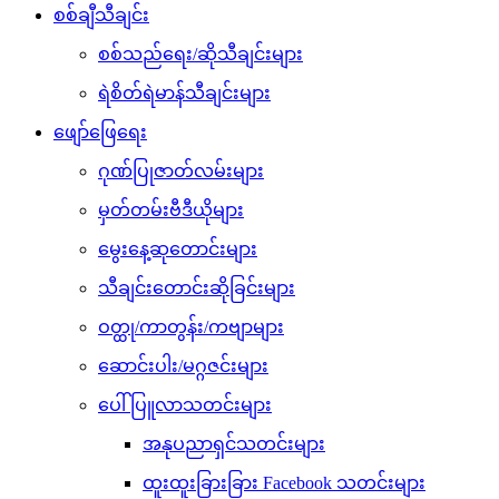
စစ်ချီသီချင်း
စစ်သည်ရေး/ဆိုသီချင်းများ
ရဲစိတ်ရဲမာန်သီချင်းများ
ဖျော်ဖြေရေး
ဂုဏ်ပြုဇာတ်လမ်းများ
မှတ်တမ်းဗီဒီယိုများ
မွေးနေ့ဆုတောင်းများ
သီချင်းတောင်းဆိုခြင်းများ
ဝတ္ထု/ကာတွန်း/ကဗျာများ
ဆောင်းပါး/မဂ္ဂဇင်းများ
ပေါ်ပြူလာသတင်းများ
အနုပညာရှင်သတင်းများ
ထူးထူးခြားခြား Facebook သတင်းများ