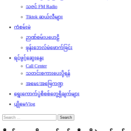
သဇင် FM Radio
Tiktok ဆယ်လီများ
ကံစမ်းမဲ
ဉာဏ်စမ်းပဟေဠိ
ဖုန်းဘေလ်မဲဖောက်ခြင်း
ရင်ဖွင့်ဆွေးနွေး
Call Center
သတင်းစကားပေးပို့ရန်
အမေး/အဖြေကဏ္ဍ
ရွေးကောက်ပွဲစိစစ်တွေ့ရှိချက်များ
ပျိုမေVlog
Search
for: