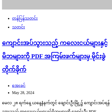
တန်ပြန်သတင်း
သတင်း
ကျောင်းအပ်သွားသည့် ကလေးငယ်များနှင့်
မိဘများကို PDF အကြမ်းဖက်များမှ မိုင်းခွဲ
တိုက်ခိုက်
အေးခင်
May 28, 2024
မေလ ၂၈ ရက်နေ့ ယနေ့နံနက်တွင် ချောင်းဦးမြို့၌ ကျောင်းအပ်ရန်
သွားသည့် ကလေးငယ်များနှင့်မိဘများကို ချောင်းဦး PDF