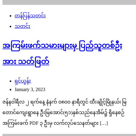
တန်ပြန်သတင်း
သတင်း
အကြမ်းဖက်သမားများမှ ပြည်သူတစ်ဦး
အား သတ်ဖြတ်
ရှင်ယွန်း
January 3, 2023
ဇန်နဝါရီလ ၂ ရက်နေ့ နံနက် ၀၈၀၀ နာရီတွင် ထီးချိုင့်မြိုနယ်၊ မြ
တောင်ကျေးရွာနေ ဦးမြအောင်(၅၁)နှစ်သည်နေအိမ်၌ ရှိနေစဉ်
အကြမ်းဖက် PDF ၃ ဦးမှ လက်လုပ်သေနတ်များ […]