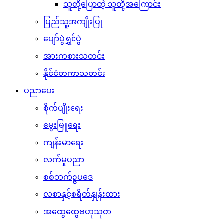
သူတို့ပြောတဲ့ သူတို့အကြောင်း
ပြည်သူ့အကျိုးပြု
ပျော်ပွဲရွှင်ပွဲ
အားကစားသတင်း
နိုင်ငံတကာသတင်း
ပညာပေး
စိုက်ပျိုးရေး
မွေးမြူရေး
ကျန်းမာရေး
လက်မှုပညာ
စစ်ဘက်ဥပဒေ
လစာနှင့်စရိတ်နှုန်းထား
အထွေထွေဗဟုသုတ