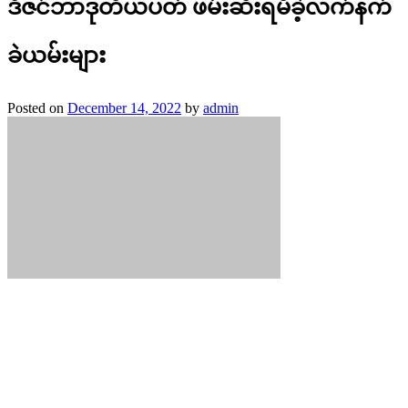
ဒီဇင်ဘာဒုတိယပတ် ဖမ်းဆီးရမိခဲ့လက်နက်
ခဲယမ်းများ
Posted on
December 14, 2022
by
admin