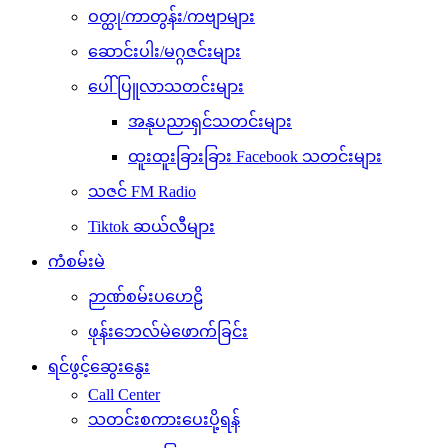
ဝတ္ထု/ကာတွန်း/ကဗျာများ
ဆောင်းပါး/မဂ္ဂဇင်းများ
ပေါ်ပြူလာသတင်းများ
အနုပညာရှင်သတင်းများ
ထူးထူးခြားခြား Facebook သတင်းများ
သဇင် FM Radio
Tiktok ဆယ်လီများ
ကံစမ်းမဲ
ဉာဏ်စမ်းပဟေဠိ
ဖုန်းဘေလ်မဲဖောက်ခြင်း
ရင်ဖွင့်ဆွေးနွေး
Call Center
သတင်းစကားပေးပို့ရန်