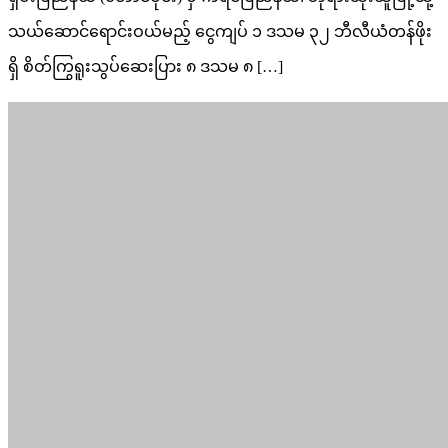
သယ်ဆောင်ရောင်းဝယ်မည့် ငွေကျပ် ၁ ဒသမ ၃၂ ဘီလီယံတန်ဖိုး
ရှိ စိတ်ကြွရူးသွပ်ဆေးပြား ၈ ဒသမ ၈ […]