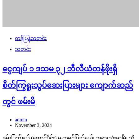
တန်ပြန်သတင်း
သတင်း
ငွေကျပ် ၁ ဒသမ ၃၂ ဘီလီယံတန်ဖိုးရှိ
စိတ်ကြွရူးသွပ်ဆေးပြားများ ကျောက်ဆည်
တွင် ဖမ်းမိ
admin
November 3, 2024
ရှမ်းပြည်နယ် (တောင်ပိုင်း) မှ ကရင်ပြည်နယ်၊ ဘုရားသုံးဆူမြို့သို့