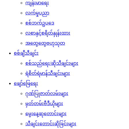
ကျန်းမာရေး
လက်မှုပညာ
စစ်ဘက်ဥပဒေ
လစာနှင့်စရိတ်နှုန်းထား
အထွေထွေဗဟုသုတ
စစ်ချီသီချင်း
စစ်သည်ရေး/ဆိုသီချင်းများ
ရဲစိတ်ရဲမာန်သီချင်းများ
ဖျော်ဖြေရေး
ဂုဏ်ပြုဇာတ်လမ်းများ
မှတ်တမ်းဗီဒီယိုများ
မွေးနေ့ဆုတောင်းများ
သီချင်းတောင်းဆိုခြင်းများ