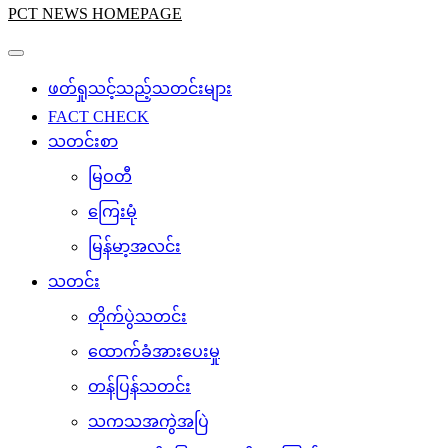
PCT NEWS HOMEPAGE
ဖတ်ရှုသင့်သည့်သတင်းများ
FACT CHECK
သတင်းစာ
မြဝတီ
ကြေးမုံ
မြန်မာ့အလင်း
သတင်း
တိုက်ပွဲသတင်း
ထောက်ခံအားပေးမှု
တန်ပြန်သတင်း
သကသအကွဲအပြဲ