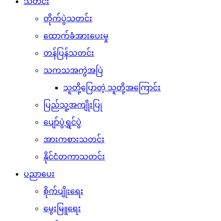
သတင်း
တိုက်ပွဲသတင်း
ထောက်ခံအားပေးမှု
တန်ပြန်သတင်း
သကသအကွဲအပြဲ
သူတို့ပြောတဲ့ သူတို့အကြောင်း
ပြည်သူ့အကျိုးပြု
ပျော်ပွဲရွှင်ပွဲ
အားကစားသတင်း
နိုင်ငံတကာသတင်း
ပညာပေး
စိုက်ပျိုးရေး
မွေးမြူရေး