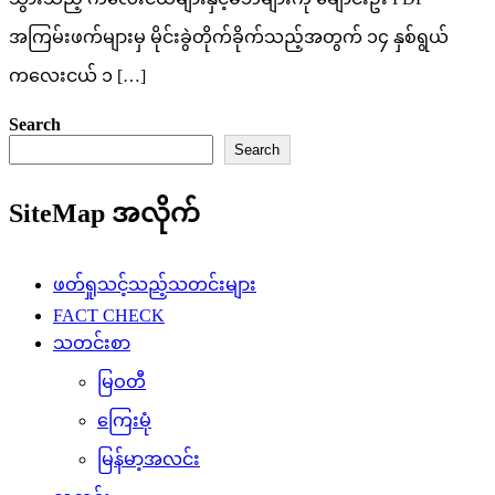
အကြမ်းဖက်များမှ မိုင်းခွဲတိုက်ခိုက်သည့်အတွက် ၁၄ နှစ်ရွယ်
ကလေးငယ် ၁ […]
Search
Search
SiteMap အလိုက်
ဖတ်ရှုသင့်သည့်သတင်းများ
FACT CHECK
သတင်းစာ
မြဝတီ
ကြေးမုံ
မြန်မာ့အလင်း