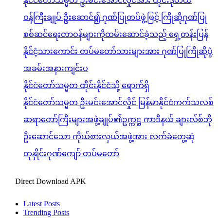
နိုင်ငံတော်သမ္မတ ဦးမင်းအောင်လှိုင်အား ထိုင်းဒုတိယ
ဝန်ကြီးချုပ် ဦးဆောင်၍ ဂုဏ်ပြုတပ်ဖွဲ့ဖြင့် ကြိုဆိုဂုဏ်ပြု
စစ်ဆင်ရေးတာဝန်များကိုထမ်းဆောင်ခဲ့သည့် ရှေ့တန်းပြန်
နိုင်ငံ့သားကောင်း တပ်မတော်သားများအား ဂုဏ်ပြုကြိုဆိုပွဲ
အခမ်းအနားကျင်းပ
နိုင်ငံတော်သမ္မတ ထိုင်းနိုင်ငံသို့ ရောက်ရှိ
နိုင်ငံတော်သမ္မတ ဦးမင်းအောင်လှိုင် မြန်မာနိုင်ငံကက်သလစ်
ဆရာတော်ကြီးများအဖွဲ့ချုပ်၏ဥက္ကဋ္ဌ ကာဒီနယ် ချားလ်စ်ဘို
ဦးဆောင်သော ကိုယ်စားလှယ်အဖွဲ့အား လက်ခံတွေ့ဆုံ
တုနှိုင်းဂုဏ်ကျော် တပ်မတော်
Direct Download APK
Latest Posts
Trending Posts