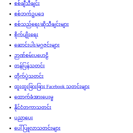
စစ်ချီသီချင်း
စစ်ဘက်ဥပဒေ
စစ်သည်ရေး/ဆိုသီချင်းများ
စိုက်ပျိုးရေး
ဆောင်းပါး/မဂ္ဂဇင်းများ
ဉာဏ်စမ်းပဟေဠိ
တန်ပြန်သတင်း
တိုက်ပွဲသတင်း
ထူးထူးခြားခြား Facebook သတင်းများ
ထောက်ခံအားပေးမှု
နိုင်ငံတကာသတင်း
ပညာပေး
ပေါ်ပြူလာသတင်းများ