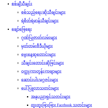
စစ်ချီသီချင်း
စစ်သည်ရေး/ဆိုသီချင်းများ
ရဲစိတ်ရဲမာန်သီချင်းများ
ဖျော်ဖြေရေး
ဂုဏ်ပြုဇာတ်လမ်းများ
မှတ်တမ်းဗီဒီယိုများ
မွေးနေ့ဆုတောင်းများ
သီချင်းတောင်းဆိုခြင်းများ
ဝတ္ထု/ကာတွန်း/ကဗျာများ
ဆောင်းပါး/မဂ္ဂဇင်းများ
ပေါ်ပြူလာသတင်းများ
အနုပညာရှင်သတင်းများ
ထူးထူးခြားခြား Facebook သတင်းများ