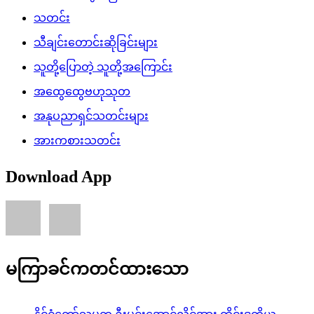
သတင်း
သီချင်းတောင်းဆိုခြင်းများ
သူတို့ပြောတဲ့ သူတို့အကြောင်း
အထွေထွေဗဟုသုတ
အနုပညာရှင်သတင်းများ
အားကစားသတင်း
Download App
မကြာခင်ကတင်ထားသော