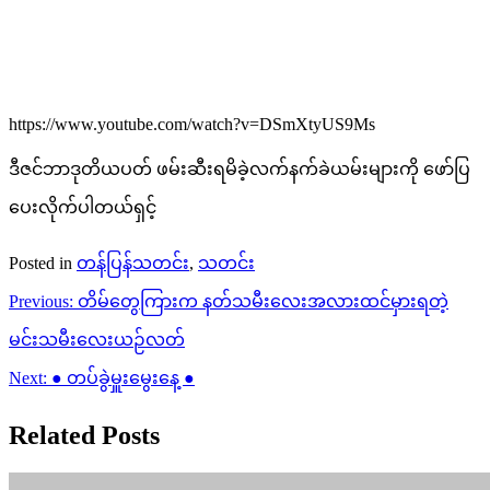
https://www.youtube.com/watch?v=DSmXtyUS9Ms
ဒီဇင်ဘာဒုတိယပတ် ဖမ်းဆီးရမိခဲ့လက်နက်ခဲယမ်းများကို ဖော်ပြ
ပေးလိုက်ပါတယ်ရှင့်
Posted in
တန်ပြန်သတင်း
,
သတင်း
Post
Previous:
တိမ်တွေကြားက နတ်သမီးလေးအလားထင်မှားရတဲ့
navigation
မင်းသမီးလေးယဉ်လတ်
Next:
● တပ်ခွဲမှူးမွေးနေ့ ●
Related Posts