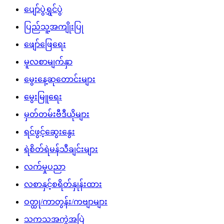
ပျော်ပွဲရွှင်ပွဲ
ပြည်သူ့အကျိုးပြု
ဖျော်ဖြေရေး
မူလစာမျက်နှာ
မွေးနေ့ဆုတောင်းများ
မွေးမြူရေး
မှတ်တမ်းဗီဒီယိုများ
ရင်ဖွင့်ဆွေးနွေး
ရဲစိတ်ရဲမန်သီချင်းများ
လက်မှုပညာ
လစာနှင့်စရိတ်နှုန်းထား
ဝတ္ထု/ကာတွန်း/ကဗျာများ
သကသအကွဲအပြဲ