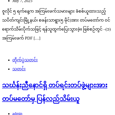
July 7, 2025
ဇူလိုင် ၅ ရက်နေ့က အကြမ်းဖက်သမားများ ခံစစ်ယူထားသည့်
သပိတ်ကျင်းမြို့နယ်၊ စခန်းသာရွာ(၅ မိုင်)အား တပ်မတော်က ဝင်
ရောက်သိမ်းပိုက်သဖြင့် ရန်သူထွက်ပြေးသွားခဲ့။ ဖြစ်စဉ်တွင် –(၁)
အကြမ်းဖက် PDF […]
တိုက်ပွဲသတင်း
သတင်း
သင်္ဃန်းညီနောင်ရှိ တပ်ရင်းတပ်ဖွဲ့များအား
တပ်မတော်မှ ပြန်လည်သိမ်းယူ
admin