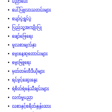
ပညာပေး
ပေါ်ပြူလာသတင်းများ
ပျော်ပွဲရွှင်ပွဲ
ပြည်သူ့အကျိုးပြု
ဖျော်ဖြေရေး
မူလစာမျက်နှာ
မွေးနေ့ဆုတောင်းများ
မွေးမြူရေး
မှတ်တမ်းဗီဒီယိုများ
ရင်ဖွင့်ဆွေးနွေး
ရဲစိတ်ရဲမန်သီချင်းများ
လက်မှုပညာ
လစာနှင့်စရိတ်နှုန်းထား