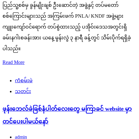
ပြည်သူ့စစ်မှ ခွန်မျိုးချစ် ဦးဆောင်တဲ့ အဖွဲ့နှင့် တပ်မတော်
စစ်ကြောင်းများသည် အကြမ်းဖက် PNLA/ KNDF အဖွဲ့များ
ကျူးကျော်ဝင်ရောက် တပ်စွဲထားသည့် ပအိုဝ်းဒေသအတွင်းရှိ
ခမ်းနဂါးစခန်းအား ယနေ့ မွန်းလွဲ ၃ နာရီ ခန့်တွင် သိမ်းပိုက်ရရှိခဲ့
ပါသည်။
Read More
ကံစမ်းမဲ
သတင်း
ဖုန်းဘေလ်ခဲခြစ်နံပါတ်လေးတွေ မကြာခင် website မှာ
တင်ပေးပါမယ်နော်
admin