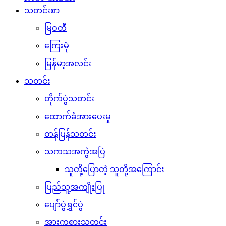
သတင်းစာ
မြဝတီ
ကြေးမုံ
မြန်မာ့အလင်း
သတင်း
တိုက်ပွဲသတင်း
ထောက်ခံအားပေးမှု
တန်ပြန်သတင်း
သကသအကွဲအပြဲ
သူတို့ပြောတဲ့ သူတို့အကြောင်း
ပြည်သူ့အကျိုးပြု
ပျော်ပွဲရွှင်ပွဲ
အားကစားသတင်း