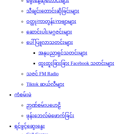
မွေးနေ့ဆုတောင်းများ
သီချင်းတောင်းဆိုခြင်းများ
ဝတ္ထု/ကာတွန်း/ကဗျာများ
ဆောင်းပါး/မဂ္ဂဇင်းများ
ပေါ်ပြူလာသတင်းများ
အနုပညာရှင်သတင်းများ
ထူးထူးခြားခြား Facebook သတင်းများ
သဇင် FM Radio
Tiktok ဆယ်လီများ
ကံစမ်းမဲ
ဉာဏ်စမ်းပဟေဠိ
ဖုန်းဘေလ်မဲဖောက်ခြင်း
ရင်ဖွင့်ဆွေးနွေး