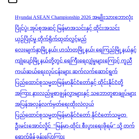
Hyundai ASEAN Championship 2026 အမျိုးသားဘောလုံး
ပြိုင်ပွဲ၊ အုပ်စုအဆင့် မြန်မာအသင်းနှင့် ထိုင်းအသင်း
ယှဉ်ပြိုင်မှု တိုက်ရိုက်ထုတ်လွှင့်မည်
လေးမျက်နှာမြို့နယ်၊ ဟင်္သာတမြို့နယ်၊ ရေကြည်မြို့နယ်နှင့်
ကျုံပျော်မြို့နယ်တို့တွင် ရေကြီးရေလျှံမှုများကြောင့် ကူညီ
ကယ်ဆယ်ရေးလုပ်ငန်းများ ဆက်လက်ဆောင်ရွက်
ပြည်ထောင်စုသမ္မတမြန်မာနိုင်ငံတော်နှင့် ထိုင်းနိုင်ငံတို့
အကြား နားလည်မှုစာချွန်လွှာများနှင့် သဘောတူစာချုပ်များ
အပြန်အလှန်လက်မှတ်ရေးထိုးလဲလှယ်
ပြည်ထောင်စုသမ္မတမြန်မာနိုင်ငံတော် နိုင်ငံတော်သမ္မတ
ဦးမင်းအောင်လှိုင် “မြန်မာ-ထိုင်း စီးပွားရေးဖိုရမ်” သို့ တက်
ရောက်မိန့်ခွန်းပြောကြား