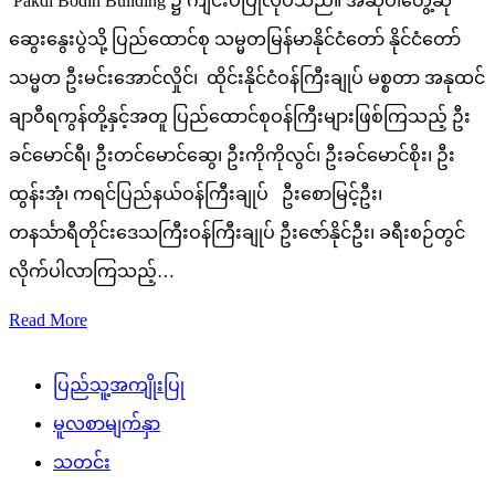
Pakdi Bodin Building ၌ ကျင်းပပြုလုပ်သည်။ အဆိုပါတွေ့ဆုံ
ဆွေးနွေးပွဲသို့ ပြည်ထောင်စု သမ္မတမြန်မာနိုင်ငံတော် နိုင်ငံတော်
သမ္မတ ဦးမင်းအောင်လှိုင်၊ ထိုင်းနိုင်ငံဝန်ကြီးချုပ် မစ္စတာ အနုထင်
ချာဝီရကွန်တို့နှင့်အတူ ပြည်ထောင်စုဝန်ကြီးများဖြစ်ကြသည့် ဦး
ခင်မောင်ရီ၊ ဦးတင်မောင်ဆွေ၊ ဦးကိုကိုလွင်၊ ဦးခင်မောင်စိုး၊ ဦး
ထွန်းအုံ၊ ကရင်ပြည်နယ်ဝန်ကြီးချုပ် ဦးစောမြင့်ဦး၊
တနင်္သာရီတိုင်းဒေသကြီးဝန်ကြီးချုပ် ဦးဇော်နိုင်ဦး၊ ခရီးစဉ်တွင်
လိုက်ပါလာကြသည့်…
Read More
ပြည်သူ့အကျိုးပြု
မူလစာမျက်နှာ
သတင်း