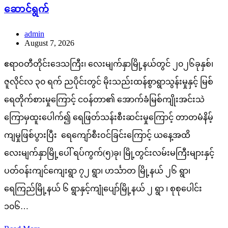
ဆောင်ရွက်
admin
August 7, 2026
ဧရာဝတီတိုင်းဒေသကြီး၊ လေးမျက်နှာမြို့နယ်တွင် ၂၀၂၆ခုနှစ်၊
ဇူလိုင်လ ၃၀ ရက် ညပိုင်းတွင် မိုးသည်းထန်စွာရွာသွန်းမှုနှင့် မြစ်
ရေတိုက်စားမှုကြောင့် ငဝန်တာ၏ အောက်ခံမြစ်ကျိုးအင်းသဲ
ကြောမှထူးပေါက်၍ ရေဖြတ်သန်းစီးဆင်းမှုကြောင့် တာတမံနိမ့်
ကျမှုဖြစ်ပွားပြီး ရေကျော်စီးဝင်ခြင်းကြောင့် ယနေ့အထိ
လေးမျက်နှာမြို့ပေါ် ရပ်ကွက်(၅)ခု၊ မြို့တွင်းလမ်းမကြီးများနှင့်
ပတ်ဝန်းကျင်ကျေးရွာ ၇၂ ရွာ၊ ဟင်္သာတ မြို့နယ် ၂၆ ရွာ၊
ရေကြည်မြို့နယ် ၆ ရွာနှင့်ကျုံပျော်မြို့နယ် ၂ ရွာ ၊ စုစုပေါင်း
၁၀၆…