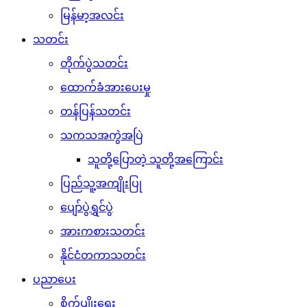
မြန်မာ့အလင်း
သတင်း
တိုက်ပွဲသတင်း
ထောက်ခံအားပေးမှု
တန်ပြန်သတင်း
သကသအကွဲအပြဲ
သူတို့ပြောတဲ့ သူတို့အကြောင်း
ပြည်သူ့အကျိုးပြု
ပျော်ပွဲရွှင်ပွဲ
အားကစားသတင်း
နိုင်ငံတကာသတင်း
ပညာပေး
စိုက်ပျိုးရေး