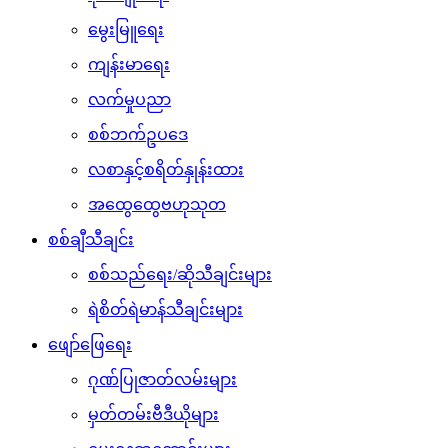
မွေးမြူရေး
ကျန်းမာရေး
လက်မှုပညာ
စစ်ဘက်ဥပဒေ
လစာနှင့်စရိတ်နှုန်းထား
အထွေထွေဗဟုသုတ
စစ်ချီသီချင်း
စစ်သည်ရေး/ဆိုသီချင်းများ
ရဲစိတ်ရဲမာန်သီချင်းများ
ဖျော်ဖြေရေး
ဂုဏ်ပြုဇာတ်လမ်းများ
မှတ်တမ်းဗီဒီယိုများ