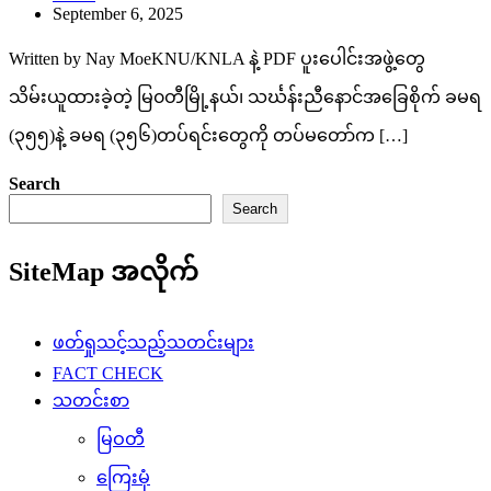
September 6, 2025
Written by Nay MoeKNU/KNLA နဲ့ PDF ပူးပေါင်းအဖွဲ့တွေ
သိမ်းယူထားခဲ့တဲ့ မြ၀တီမြို့နယ်၊ သင်္ဃန်းညီနောင်အခြေစိုက် ခမရ
(၃၅၅)နဲ့ ခမရ (၃၅၆)တပ်ရင်းတွေကို တပ်မတော်က […]
Search
Search
SiteMap အလိုက်
ဖတ်ရှုသင့်သည့်သတင်းများ
FACT CHECK
သတင်းစာ
မြဝတီ
ကြေးမုံ