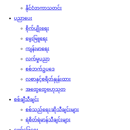
နိုင်ငံတကာသတင်း
ပညာပေး
စိုက်ပျိုးရေး
မွေးမြူရေး
ကျန်းမာရေး
လက်မှုပညာ
စစ်ဘက်ဥပဒေ
လစာနှင့်စရိတ်နှုန်းထား
အထွေထွေဗဟုသုတ
စစ်ချီသီချင်း
စစ်သည်ရေး/ဆိုသီချင်းများ
ရဲစိတ်ရဲမာန်သီချင်းများ
ဖျော်ဖြေရေး