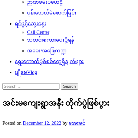
ဉာဏ်စမ်းပဟေဠိ
ဖုန်းဘေလ်မဲဖောက်ခြင်း
ရင်ဖွင့်ဆွေးနွေး
Call Center
သတင်းစကားပေးပို့ရန်
အမေး/အဖြေကဏ္ဍ
ရွေးကောက်ပွဲစိစစ်တွေ့ရှိချက်များ
ပျိုမေVlog
Search
for:
အင်းမကျေးရွာအနီး တိုက်ပွဲဖြစ်ပွား
Posted on
December 12, 2022
by
အေးခင်