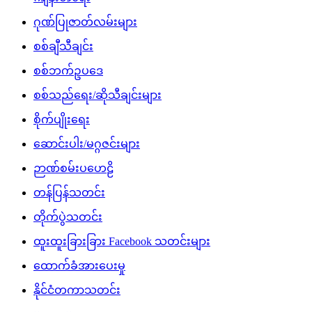
ဂုဏ်ပြုဇာတ်လမ်းများ
စစ်ချီသီချင်း
စစ်ဘက်ဥပဒေ
စစ်သည်ရေး/ဆိုသီချင်းများ
စိုက်ပျိုးရေး
ဆောင်းပါး/မဂ္ဂဇင်းများ
ဉာဏ်စမ်းပဟေဠိ
တန်ပြန်သတင်း
တိုက်ပွဲသတင်း
ထူးထူးခြားခြား Facebook သတင်းများ
ထောက်ခံအားပေးမှု
နိုင်ငံတကာသတင်း