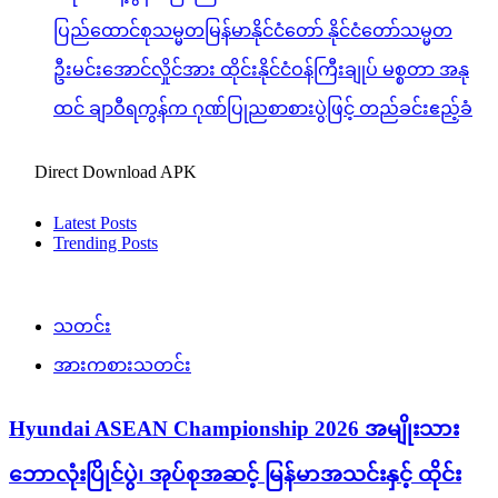
ပြည်ထောင်စုသမ္မတမြန်မာနိုင်ငံတော် နိုင်ငံတော်သမ္မတ
ဦးမင်းအောင်လှိုင်အား ထိုင်းနိုင်ငံဝန်ကြီးချုပ် မစ္စတာ အနု
ထင် ချာဝီရကွန်က ဂုဏ်ပြုညစာစားပွဲဖြင့် တည်ခင်းဧည့်ခံ
Direct Download APK
Latest Posts
Trending Posts
သတင်း
အားကစားသတင်း
Hyundai ASEAN Championship 2026 အမျိုးသား
ဘောလုံးပြိုင်ပွဲ၊ အုပ်စုအဆင့် မြန်မာအသင်းနှင့် ထိုင်း