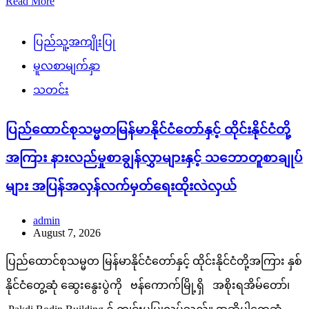
Read More
ပြည်သူ့အကျိုးပြု
မူလစာမျက်နှာ
သတင်း
ပြည်ထောင်စုသမ္မတမြန်မာနိုင်ငံတော်နှင့် ထိုင်းနိုင်ငံတို့
အကြား နားလည်မှုစာချွန်လွှာများနှင့် သဘောတူစာချုပ်
များ အပြန်အလှန်လက်မှတ်ရေးထိုးလဲလှယ်
admin
August 7, 2026
ပြည်ထောင်စုသမ္မတ မြန်မာနိုင်ငံတော်နှင့် ထိုင်းနိုင်ငံတို့အကြား နှစ်
နိုင်ငံတွေ့ဆုံ ဆွေးနွေးပွဲကို ဗန်ကောက်မြို့ရှိ အစိုးရအိမ်တော်၊