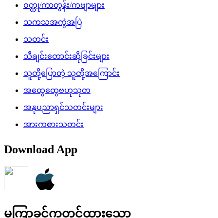
ဝတ္ထု/ကာတွန်း/ကဗျာများ
သကသအကွဲအပြဲ
သတင်း
သီချင်းတောင်းဆိုခြင်းများ
သူတို့ပြောတဲ့ သူတို့အကြောင်း
အထွေထွေဗဟုသုတ
အနုပညာရှင်သတင်းများ
အားကစားသတင်း
Download App
မကြာခင်ကတင်ထားသော