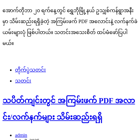
အောက်တိုဘာ ၂၀ ရက်နေ့တွင် ရွှေဘိုမြို့နယ် ဥသျှစ်ကန်ရွာအနီး
မှာ သိမ်းဆည်းရရှိခဲ့တဲ့ အကြမ်းဖက် PDF အလောင်းနဲ့ လက်နက်ခဲ
ယမ်းများပုံ ဖြစ်ပါတယ်။ သတင်းအသေးစိတ် ထပ်မံဖော်ပြပါ
မယ်။
တိုက်ပွဲသတင်း
သတင်း
သပိတ်ကျင်းတွင် အကြမ်းဖက် PDF အလာ
င်း/လက်နက်များ သိမ်းဆည်းရရှိ
admin