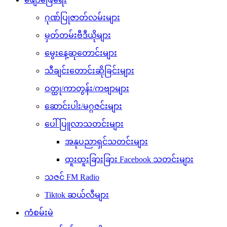
ဂုဏ်ပြုဇာတ်လမ်းများ
မှတ်တမ်းဗီဒီယိုများ
မွေးနေ့ဆုတောင်းများ
သီချင်းတောင်းဆိုခြင်းများ
ဝတ္ထု/ကာတွန်း/ကဗျာများ
ဆောင်းပါး/မဂ္ဂဇင်းများ
ပေါ်ပြူလာသတင်းများ
အနုပညာရှင်သတင်းများ
ထူးထူးခြားခြား Facebook သတင်းများ
သဇင် FM Radio
Tiktok ဆယ်လီများ
ကံစမ်းမဲ