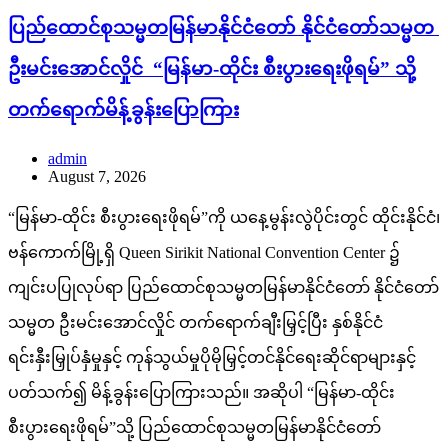
ပြည်ထောင်စုသမ္မတမြန်မာနိုင်ငံတော် နိုင်ငံတော်သမ္မတ
ဦးမင်းအောင်လှိုင် “မြန်မာ-ထိုင်း စီးပွားရေးဖိုရမ်” သို့
တက်ရောက်မိန့်ခွန်းပြောကြား
admin
August 7, 2026
“မြန်မာ-ထိုင်း စီးပွားရေးဖိုရမ်”ကို ယနေ့မွန်းလွဲပိုင်းတွင် ထိုင်းနိုင်ငံ၊
ဗန်ကောက်မြို့ရှိ Queen Sirikit National Convention Center ၌
ကျင်းပပြုလုပ်ရာ ပြည်ထောင်စုသမ္မတမြန်မာနိုင်ငံတော် နိုင်ငံတော်
သမ္မတ ဦးမင်းအောင်လှိုင် တက်ရောက်ချီးမြှင့်ပြီး နှစ်နိုင်ငံ
ရင်းနှီးမြှုပ်နှံမှုနှင့် ကုန်သွယ်မှုပိုမိုမြှင့်တင်နိုင်ရေးဆိုင်ရာများနှင့်
ပတ်သက်၍ မိန့်ခွန်းပြောကြားသည်။ အဆိုပါ “မြန်မာ-ထိုင်း
စီးပွားရေးဖိုရမ်”သို့ ပြည်ထောင်စုသမ္မတမြန်မာနိုင်ငံတော်