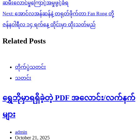
ဆမီးလောင်မှုကြောင့်အမှုဖွင့်ခံရ
Next:
အောင်လအန်ဆန်နဲ့ တရုတ်ဖိုက်တာ Fan Rong တို့
ဇန်နဝါရီလ ၁၄ ရက်နေ့ ထိုင်းမှာ ထိုးသတ်မည်
Related Posts
တိုက်ပွဲသတင်း
သတင်း
ရွှေဘိုမှာရရှိခဲ့တဲ့ PDF အလောင်း/လက်နက်
များ
admin
October 21, 2025