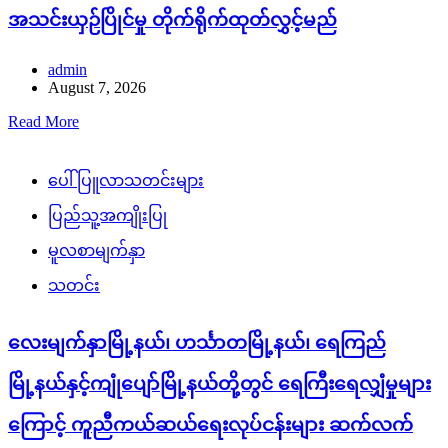
အသင်းယှဉ်ပြိုင်မှု တိုက်ရိုက်ထုတ်လွှင့်မည်
admin
August 7, 2026
Read More
ပေါ်ပြူလာသတင်းများ
ပြည်သူ့အကျိုးပြု
မူလစာမျက်နှာ
သတင်း
လေးမျက်နှာမြို့နယ်၊ ဟင်္သာတမြို့နယ်၊ ရေကြည်
မြို့နယ်နှင့်ကျုံပျော်မြို့နယ်တို့တွင် ရေကြီးရေလျှံမှုများ
ကြောင့် ကူညီကယ်ဆယ်ရေးလုပ်ငန်းများ ဆက်လက်