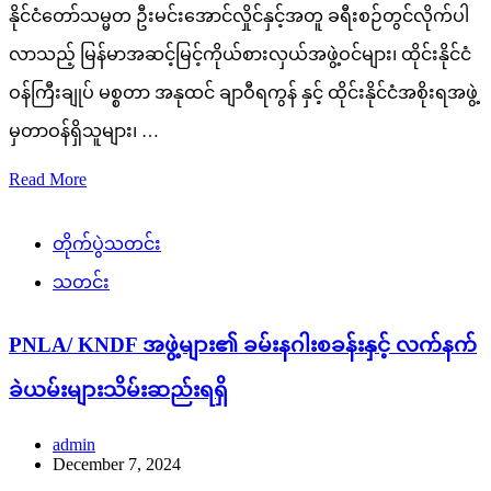
နိုင်ငံတော်သမ္မတ ဦးမင်းအောင်လှိုင်နှင့်အတူ ခရီးစဉ်တွင်လိုက်ပါ
လာသည့် မြန်မာအဆင့်မြင့်ကိုယ်စားလှယ်အဖွဲ့ဝင်များ၊ ထိုင်းနိုင်ငံ
ဝန်ကြီးချုပ် မစ္စတာ အနုထင် ချာဝီရကွန် နှင့် ထိုင်းနိုင်ငံအစိုးရအဖွဲ့
မှတာဝန်ရှိသူများ၊ …
Read More
တိုက်ပွဲသတင်း
သတင်း
PNLA/ KNDF အဖွဲ့များ၏ ခမ်းနဂါးစခန်းနှင့် လက်နက်
ခဲယမ်းများသိမ်းဆည်းရရှိ
admin
December 7, 2024