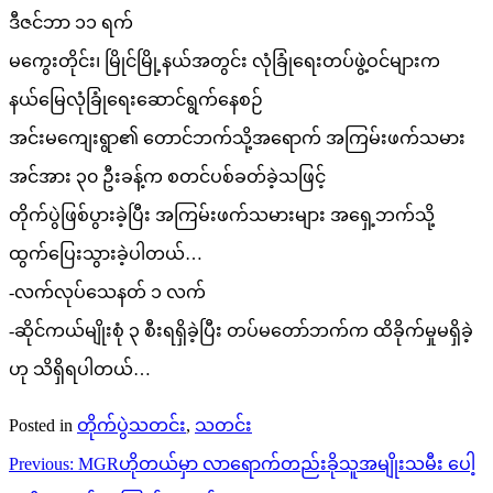
ဒီဇင်ဘာ ၁၁ ရက်
မကွေးတိုင်း၊ မြိုင်မြို့နယ်အတွင်း လုံခြုံရေးတပ်ဖွဲ့ဝင်များက
နယ်မြေလုံခြုံရေးဆောင်ရွက်နေစဉ်
အင်းမကျေးရွာ၏ တောင်ဘက်သို့အရောက် အကြမ်းဖက်သမား
အင်အား ၃၀ ဦးခန့်က စတင်ပစ်ခတ်ခဲ့သဖြင့်
တိုက်ပွဲဖြစ်ပွားခဲ့ပြီး အကြမ်းဖက်သမားများ အရှေ့ဘက်သို့
ထွက်ပြေးသွားခဲ့ပါတယ်…
-လက်လုပ်သေနတ် ၁ လက်
-ဆိုင်ကယ်မျိုးစုံ ၃ စီးရရှိခဲ့ပြီး တပ်မတော်ဘက်က ထိခိုက်မှုမရှိခဲ့
ဟု သိရှိရပါတယ်…
Posted in
တိုက်ပွဲသတင်း
,
သတင်း
Post
Previous:
MGRဟိုတယ်မှာ လာရောက်တည်းခိုသူအမျိုးသမီး ပေါ့
navigation