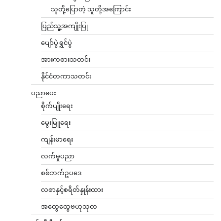
သူတို့ပြောတဲ့ သူတို့အကြောင်း
ပြည်သူ့အကျိုးပြု
ပျော်ပွဲရွှင်ပွဲ
အားကစားသတင်း
နိုင်ငံတကာသတင်း
ပညာပေး
စိုက်ပျိုးရေး
မွေးမြူရေး
ကျန်းမာရေး
လက်မှုပညာ
စစ်ဘက်ဥပဒေ
လစာနှင့်စရိတ်နှုန်းထား
အထွေထွေဗဟုသုတ