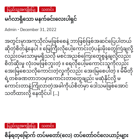
ပြည်သူ့အကျိုးပြု
သတင်း
မင်္ဂလာရှိသော မနက်ခင်းလေးပါရှင်
Admin
December 31, 2022
အတွင်းမှာအကုသိုလ်မဖြစ်စေနဲ့ ဘာဖြစ်ဖြစ်အဆင်ပြေပါတယ်
ဆိုတဲ့စိတ်နဲ့နေပါ ။ မြေကြီးလိုပေါ့ကောင်းတဲ့ပန်းမိုးတွေကြဲချလို့
လည်းဝမ်းသာမှုမရှိသလို မစင်အညစ်ကြေးတွေစွန့်ချလို့လည်း
စိတ်ဆိုးမှု လုံး၀မဖြစ်ဘူးတဲ့ ။ ရေလိုပေါ့မကောင်းသူကိုလည်း
အေးမြစေသလိုကောင်းတဲ့လူကိုလည်း အေးမြစေပါတဲ့ ။ မိမိတို
ရဲ့တစ်ခဏတာဘ၀မှာကောင်းတာတွေချည်း မဆုံနိုင်လို့ မ
ကောင်းတာနဲ့ကြုံလာတဲ့အခါကိုယ်စိတ်မှာ ဒေါသမဖြစ်အောင်
သတိထားလို့ နေထိုင်ပါ […]
ပြည်သူ့အကျိုးပြု
သတင်း
စိန်ရတုမြောက် တပ်မတော်(လေ) တပ်တော်ဝင်လေယာဉ်များ