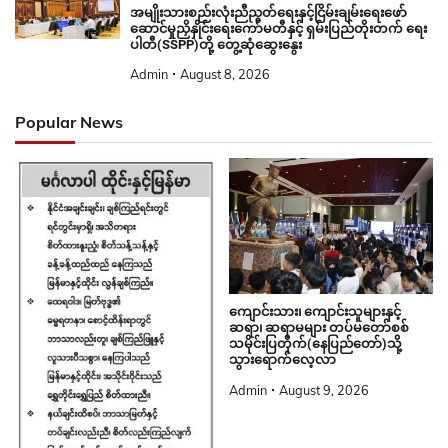
အမျိုးသားစည်းလုံးညီညွတ်ရေးနှင့်ငြိမ်းချမ်းရေးဖော်
ဆောင်မှုညှိနှိုင်းရေးကော်မတီနှင့် ရှမ်းပြည်တိုးတက် ရေး
ပါတီ(SSPP)တို့ တွေ့ဆုံဆွေးနွေး
Admin
August 8, 2026
Popular News
ကျောင်းသား၊ ကျောင်းသူများနှင့်
ဆရာ၊ ဆရာမများ တပ်မတော်စစ်
သမိုင်းပြတိုက်(နေပြည်တော်)သို့
သွားရောက်လေ့လာ
Admin
August 9, 2026