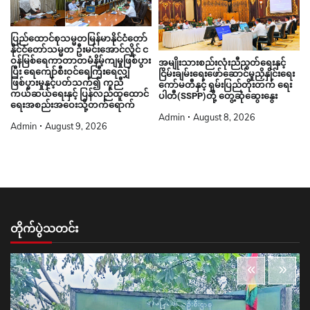
ပြည်ထောင်စုသမ္မတမြန်မာနိုင်ငံတော်
နိုင်ငံတော်သမ္မတ ဦးမင်းအောင်လှိုင် င
ဝန်မြစ်ရေကာတာတမံနိမ့်ကျမှုဖြစ်ပွား
အမျိုးသားစည်းလုံးညီညွတ်ရေးနှင့်
ပြီး ရေကျော်စီးဝင်ရေကြီးရေလျှံ
ငြိမ်းချမ်းရေးဖော်ဆောင်မှုညှိနှိုင်းရေး
ဖြစ်ပွားမှုနှင့်ပတ်သက်၍ ကူညီ
ကော်မတီနှင့် ရှမ်းပြည်တိုးတက် ရေး
ကယ်ဆယ်ရေးနှင့် ပြန်လည်ထူထောင်
ပါတီ(SSPP)တို့ တွေ့ဆုံဆွေးနွေး
ရေးအစည်းအဝေးသို့တက်ရောက်
Admin
August 8, 2026
Admin
August 9, 2026
တိုက်ပွဲသတင်း