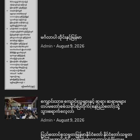
မင်္ဂလာပါ ထိုင်းနှင့်မြန်မာ
Admin
August 9, 2026
ကျောင်းသား၊ ကျောင်းသူများနှင့် ဆရာ၊ ဆရာမများ
တပ်မတော်စစ်သမိုင်းပြတိုက်(နေပြည်တော်)သို့
သွားရောက်လေ့လာ
Admin
August 9, 2026
ပြည်ထောင်စုသမ္မတမြန်မာနိုင်ငံတော် နိုင်ငံတော်သမ္မတ
ဦးမင်းအောင်လှိုင် ငဝန်မြစ်ရေကာတာတမံနိမ့်ကျမှု