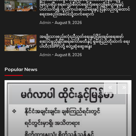
ဖြစ်ပွားပြီး ရေကျော်စီးဝင်ရေကြီးရေလျှံဖြစ်ပွားမှုနှင့်
ပတ်သက်၍ ကူညီကယ်ဆယ်ရေးနှင့် ပြန်လည်ထူထောင်
ရေးအစည်းအဝေးသို့တက်ရောက်
Admin
August 9, 2026
အမျိုးသားစည်းလုံးညီညွတ်ရေးနှင့်ငြိမ်းချမ်းရေးဖော်
ဆောင်မှုညှိနှိုင်းရေးကော်မတီနှင့် ရှမ်းပြည်တိုးတက် ရေး
ပါတီ(SSPP)တို့ တွေ့ဆုံဆွေးနွေး
Admin
August 8, 2026
Popular News