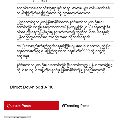
ကျောင်းသား၊ ကျောင်းသူများနှင့် ဆရာ၊ ဆရာမများ တပ်မတော်စစ်
သမိုင်းပြတိုက်(နေပြည်တော်)သို့ သွားရောက်လေ့လာ
ပြည်ထောင်စုသမ္မတမြန်မာနိုင်ငံတော် နိုင်ငံတော်သမ္မတ ဦးမင်း
အောင်လှိုင် ငဝန်မြစ်ရေကာတာတမံနိမ့်ကျမှုဖြစ်ပွားပြီး ရေကျော်စီး
ဝင်ရေကြီးရေလျှံဖြစ်ပွားမှုနှင့်ပတ်သက်၍ ကူညီကယ်ဆယ်ရေးနှင့်
ပြန်လည်ထူထောင်ရေးအစည်းအဝေးသို့တက်ရောက်
အမျိုးသားစည်းလုံးညီညွတ်ရေးနှင့်ငြိမ်းချမ်းရေးဖော်ဆောင်မှုညှိနှိုင်း
ရေးကော်မတီနှင့် ရှမ်းပြည်တိုးတက် ရေးပါတီ(SSPP)တို့ တွေ့ဆုံ
ဆွေးနွေး
နိုင်ငံတော်သမ္မတ ဦးမင်းအောင်လှိုင် ဦးဆောင်သည့် မြန်မာအဆင့်မြင့်
ကိုယ်စားလှယ်အဖွဲ့ ထိုင်းနိုင်ငံမှ မြန်မာနိုင်ငံသို့ပြန်လည်ရောက်ရှိ
Direct Download APK
Latest Posts
Trending Posts