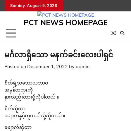
Skip
Sunday, August 9, 2026
to
content
PCT NEWS HOMEPAGE
မင်္ဂလာရှိသော မနက်ခင်းလေးပါရှင်
Posted on
December 1, 2022
by
admin
စိတ်ရဲ့သဘောသဘာဝ
အမှန်တရားကို
နားလည်းထားဖို့လိုပါတယ် ။
စိတ်ဆိုတာ
မျောက်နှင့်တူတယ်လို့ဆိုတယ် ။
မျောက်ဆိုတာ