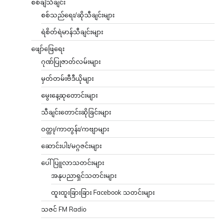
စစ်ချီသီချင်း
စစ်သည်ရေး/ဆိုသီချင်းများ
ရဲစိတ်ရဲမာန်သီချင်းများ
ဖျော်ဖြေရေး
ဂုဏ်ပြုဇာတ်လမ်းများ
မှတ်တမ်းဗီဒီယိုများ
မွေးနေ့ဆုတောင်းများ
သီချင်းတောင်းဆိုခြင်းများ
ဝတ္ထု/ကာတွန်း/ကဗျာများ
ဆောင်းပါး/မဂ္ဂဇင်းများ
ပေါ်ပြူလာသတင်းများ
အနုပညာရှင်သတင်းများ
ထူးထူးခြားခြား Facebook သတင်းများ
သဇင် FM Radio