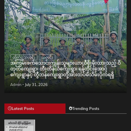
တိုက်ပွဲသတင်း
သတင်း
အကြမ်းဖက်သောင်းကျန်းသူများယာယီစိုးမိုးထားသည့် ဝိ
တုတ်ကျေးရွာ၊ တီးတိန်ယံကျေးရွာ၊ ရန်တိုင်းအောင်
ကျေးရွာနှင့် တွီဘန်ကျေးရွာတို့အားထပ်မံသိမ်းပိုက်ရရှိ
Admin
July 31, 2026
Latest Posts
Trending Posts