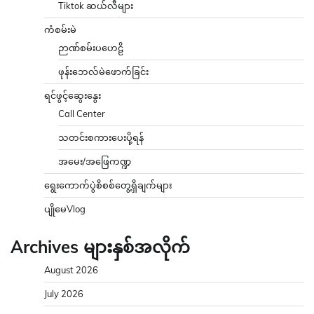
Tiktok ဆယ်လီများ
ကံစမ်းမဲ
ဉာဏ်စမ်းပဟေဠိ
ဖုန်းဘေလ်မဲဖောက်ခြင်း
ရင်ဖွင့်ဆွေးနွေး
Call Center
သတင်းစကားပေးပို့ရန်
အမေး/အဖြေကဏ္ဍ
ရွေးကောက်ပွဲစိစစ်တွေ့ရှိချက်များ
ပျိုမေVlog
Archives များနှစ်အလိုက်
August 2026
July 2026