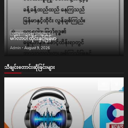
ဝတ္ထု/ကာတွန်း/ကဗျာများ
မင်္ဂလာပါ ထိုင်းနှင့်မြန်မာ
Admin
August 9, 2026
သီချင်းတောင်းဆိုခြင်းများ