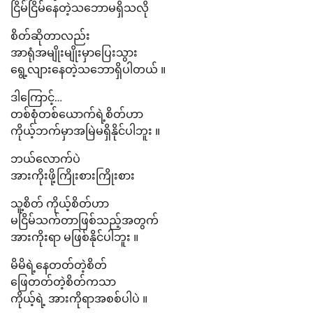
ငြိမ်ငြိမ်နေတဲ့သဘောမရှိသလို
စိတ်ဆိုတာလည်း
အာရုံအမျိုးမျိုးမှာပြေးသွား
ရွေ့လျားနေတဲ့သဘောရှိပါတယ် ။
ဒါကြောင့်…
တစ်စုံတစ်ယောက်ရဲ့စိတ်ဟာ
ကိုယ့်ဘက်မှာအမြဲမရှိနိုင်ပါဘူး ။
ဘယ်လောက်ပဲ
အားကိုးဖို့ကြိုးစားကြိုးစား
သူ့စိတ် ကိုယ့်စိတ်ဟာ
မငြိမ်သက်တာဖြစ်သည့်အတွက်
အားကိုးရာ မဖြစ်နိုင်ပါဘူး ။
မိမိရဲ့နေတတ်တဲ့စိတ်
ဖြေတတ်တဲ့စိတ်ကသာ
ကိုယ့်ရဲ့ အားကိုရာအစစ်ပါပဲ ။