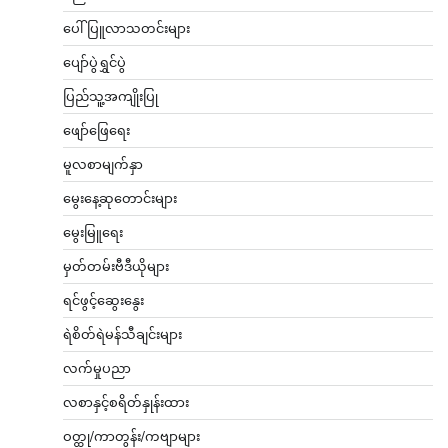
ပေါ်ပြူလာသတင်းများ
ပျော်ပွဲရွှင်ပွဲ
ပြည်သူ့အကျိုးပြု
ဖျော်ဖြေရေး
မူလစာမျက်နှာ
မွေးနေ့ဆုတောင်းများ
မွေးမြူရေး
မှတ်တမ်းဗီဒီယိုများ
ရင်ဖွင့်ဆွေးနွေး
ရဲစိတ်ရဲမန်သီချင်းများ
လက်မှုပညာ
လစာနှင့်စရိတ်နှုန်းထား
ဝတ္ထု/ကာတွန်း/ကဗျာများ