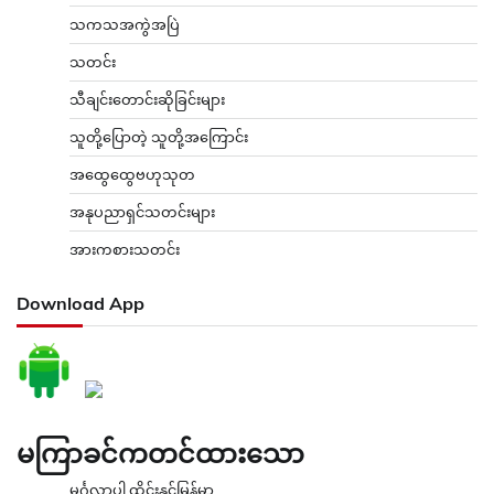
သကသအကွဲအပြဲ
သတင်း
သီချင်းတောင်းဆိုခြင်းများ
သူတို့ပြောတဲ့ သူတို့အကြောင်း
အထွေထွေဗဟုသုတ
အနုပညာရှင်သတင်းများ
အားကစားသတင်း
Download App
မကြာခင်ကတင်ထားသော
မင်္ဂလာပါ ထိုင်းနှင့်မြန်မာ