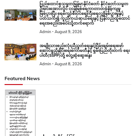
ပြည်ထောင်စုသမ္မတမြန်မာနိုင်ငံတော် နိုင်ငံတော်သမ္မတ
ဦးမင်းအောင်လှိုင် ငဝန်မြစ်ရေကာတာတမံနိမ့်ကျမှု
ဖြစ်ပွားပြီး ရေကျော်စီးဝင်ရေကြီးရေလျှံဖြစ်ပွားမှုနှင့်
ပတ်သက်၍ ကူညီကယ်ဆယ်ရေးနှင့် ပြန်လည်ထူထောင်
ရေးအစည်းအဝေးသို့တက်ရောက်
Admin
August 9, 2026
အမျိုးသားစည်းလုံးညီညွတ်ရေးနှင့်ငြိမ်းချမ်းရေးဖော်
ဆောင်မှုညှိနှိုင်းရေးကော်မတီနှင့် ရှမ်းပြည်တိုးတက် ရေး
ပါတီ(SSPP)တို့ တွေ့ဆုံဆွေးနွေး
Admin
August 8, 2026
Featured News