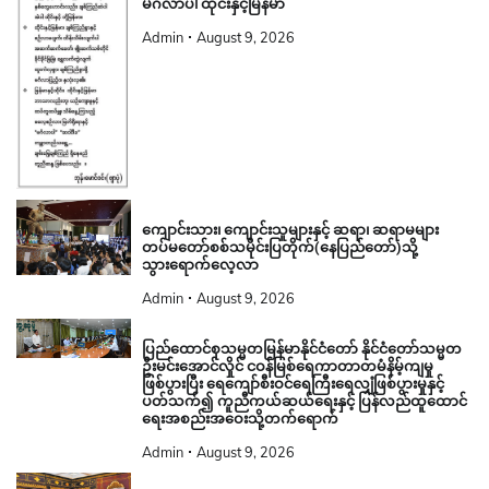
မင်္ဂလာပါ ထိုင်းနှင့်မြန်မာ
Admin
August 9, 2026
ကျောင်းသား၊ ကျောင်းသူများနှင့် ဆရာ၊ ဆရာမများ
တပ်မတော်စစ်သမိုင်းပြတိုက်(နေပြည်တော်)သို့
သွားရောက်လေ့လာ
Admin
August 9, 2026
ပြည်ထောင်စုသမ္မတမြန်မာနိုင်ငံတော် နိုင်ငံတော်သမ္မတ
ဦးမင်းအောင်လှိုင် ငဝန်မြစ်ရေကာတာတမံနိမ့်ကျမှု
ဖြစ်ပွားပြီး ရေကျော်စီးဝင်ရေကြီးရေလျှံဖြစ်ပွားမှုနှင့်
ပတ်သက်၍ ကူညီကယ်ဆယ်ရေးနှင့် ပြန်လည်ထူထောင်
ရေးအစည်းအဝေးသို့တက်ရောက်
Admin
August 9, 2026