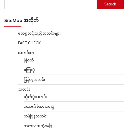
Search
SiteMap အလိုက်
ဖတ်ရှုသင့်သည့်သတင်းများ
FACT CHECK
သတင်းစာ
မြဝတီ
ကြေးမုံ
မြန်မာ့အလင်း
သတင်း
တိုက်ပွဲသတင်း
ထောက်ခံအားပေးမှု
တန်ပြန်သတင်း
သကသအကွဲအပြဲ