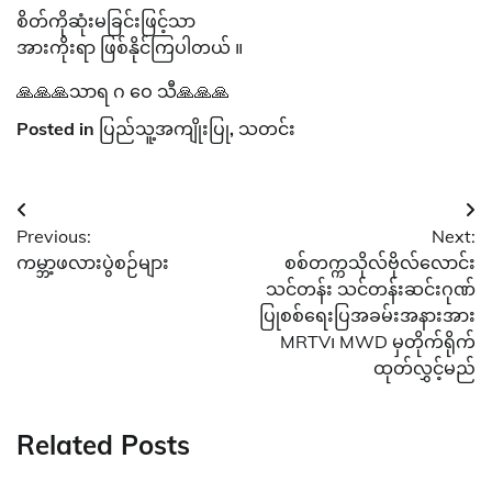
စိတ်ကိုဆုံးမခြင်းဖြင့်သာ
အားကိုးရာ ဖြစ်နိုင်ကြပါတယ် ။
🙏🙏🙏သာရ ဂ ဝေ သီ🙏🙏🙏
Posted in
ပြည်သူ့အကျိုးပြု
,
သတင်း
Post
Previous:
Next:
navigation
ကမ္ဘာ့ဖလားပွဲစဉ်များ
စစ်တက္ကသိုလ်ဗိုလ်လောင်း
သင်တန်း သင်တန်းဆင်းဂုဏ်
ပြုစစ်ရေးပြအခမ်းအနားအား
MRTV၊ MWD မှတိုက်ရိုက်
ထုတ်လွှင့်မည်
Related Posts