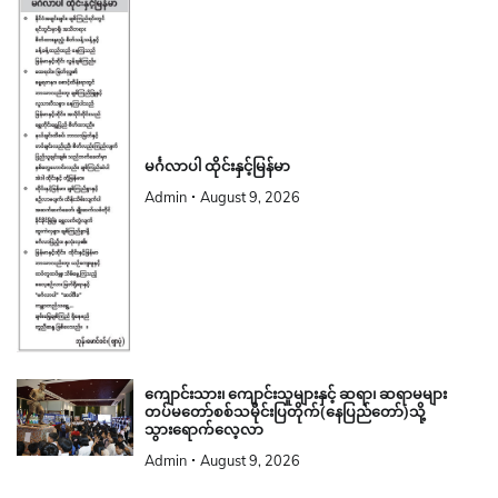
မင်္ဂလာပါ ထိုင်းနှင့်မြန်မာ
Admin
August 9, 2026
ကျောင်းသား၊ ကျောင်းသူများနှင့် ဆရာ၊ ဆရာမများ
တပ်မတော်စစ်သမိုင်းပြတိုက်(နေပြည်တော်)သို့
သွားရောက်လေ့လာ
Admin
August 9, 2026