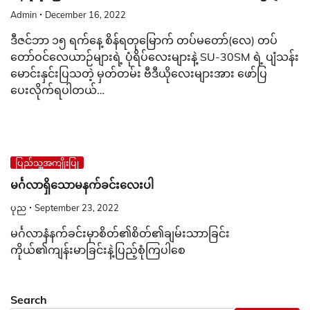
Admin
December 16, 2022
ဒီဇင်ဘာ ၁၅ ရက်နေ့ စိန်ရတုမြောက် တပ်မတော်(လေ) တပ်
တော်ဝင်လေယာဉ်များရဲ့ ပုံရိပ်လေးများနဲ့ SU-30SM ရဲ့ ပျံသန်း
မောင်းနှင်းပြသတဲ့ မှတ်တမ်း ဗီဒီယိုလေးများအား ဖော်ပြ
ပေးလိုက်ရပါတယ်…
ပြည်သူ့အကျိုးပြု
မင်္ဂလာရှိသောမနက်ခင်းလေးပါ
ပုည
September 23, 2022
မင်္ဂလာနံနက်ခင်းမှာစိတ်၏စိတ်၏ချမ်းသာာခြင်း
ကိုယ်၏ကျန်းမာခြင်းနဲ့ပြည့်စုံကြပါစေ
Search