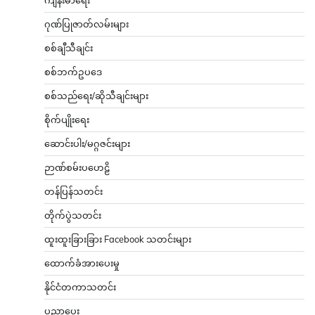
ဂုဏ်ပြုဇာတ်လမ်းများ
စစ်ချီသီချင်း
စစ်ဘက်ဥပဒေ
စစ်သည်ရေး/ဆိုသီချင်းများ
စိုက်ပျိုးရေး
ဆောင်းပါး/မဂ္ဂဇင်းများ
ဉာဏ်စမ်းပဟေဠိ
တန်ပြန်သတင်း
တိုက်ပွဲသတင်း
ထူးထူးခြားခြား Facebook သတင်းများ
ထောက်ခံအားပေးမှု
နိုင်ငံတကာသတင်း
ပညာပေး