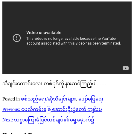
သီချင်းကောင်းလေး တစ်ပုဒ်ကို နားဆင်ကြည့်ပါ……
Posted in
စစ်သည်ရေး/ဆိုသီချင်းများ
,
ဖျော်ဖြေရေး
Post
Previous:
ငပလီကမ်းခြေ ဆောင်းဦးပွဲတော် ကျင်းပ
navigation
Next:
သစ္စာကြေးမုံပြင်တစ်ချပ်၏ ရှေ့မှောက်၌