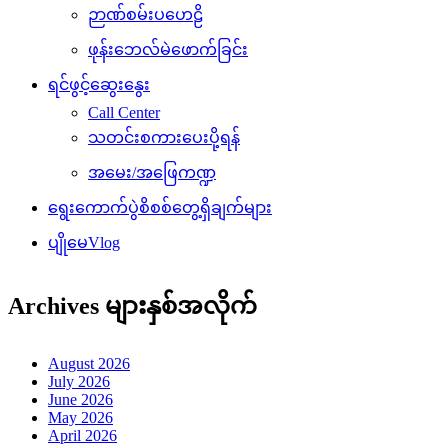
ဉာဏ်စမ်းပဟေဠိ
ဖုန်းဘေလ်မဲဖောက်ခြင်း
ရင်ဖွင့်ဆွေးနွေး
Call Center
သတင်းစကားပေးပို့ရန်
အမေး/အဖြေကဏ္ဍ
ရွေးကောက်ပွဲစိစစ်တွေ့ရှိချက်များ
ပျိုမေVlog
Archives များနှစ်အလိုက်
August 2026
July 2026
June 2026
May 2026
April 2026