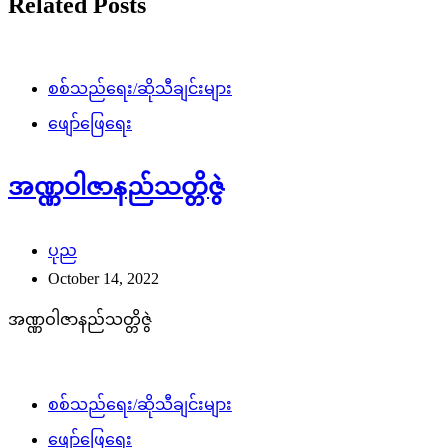
Related Posts
စစ်သည်ရေး/ဆိုသီချင်းများ
ဖျော်ဖြေရေး
အဏ္ဏဝါဇာနည်သတ္တိဇွဲ
ပုည
October 14, 2022
အဏ္ဏဝါဇာနည်သတ္တိဇွဲ
စစ်သည်ရေး/ဆိုသီချင်းများ
ဖျော်ဖြေရေး