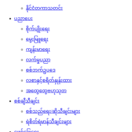
နိုင်ငံတကာသတင်း
ပညာပေး
စိုက်ပျိုးရေး
မွေးမြူရေး
ကျန်းမာရေး
လက်မှုပညာ
စစ်ဘက်ဥပဒေ
လစာနှင့်စရိတ်နှုန်းထား
အထွေထွေဗဟုသုတ
စစ်ချီသီချင်း
စစ်သည်ရေး/ဆိုသီချင်းများ
ရဲစိတ်ရဲမာန်သီချင်းများ
ဖျော်ဖြေရေး