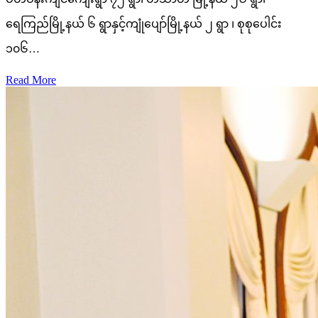
ရေကြည်မြို့နယ် ၆ ရွာနှင့်ကျုံပျော်မြို့နယ် ၂ ရွာ ၊ စုစုပေါင်း
၁၀၆…
Read More