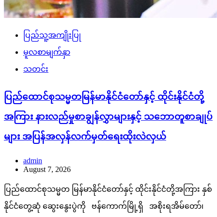
ပြည်သူ့အကျိုးပြု
မူလစာမျက်နှာ
သတင်း
ပြည်ထောင်စုသမ္မတမြန်မာနိုင်ငံတော်နှင့် ထိုင်းနိုင်ငံတို့
အကြား နားလည်မှုစာချွန်လွှာများနှင့် သဘောတူစာချုပ်
များ အပြန်အလှန်လက်မှတ်ရေးထိုးလဲလှယ်
admin
August 7, 2026
ပြည်ထောင်စုသမ္မတ မြန်မာနိုင်ငံတော်နှင့် ထိုင်းနိုင်ငံတို့အကြား နှစ်
နိုင်ငံတွေ့ဆုံ ဆွေးနွေးပွဲကို ဗန်ကောက်မြို့ရှိ အစိုးရအိမ်တော်၊