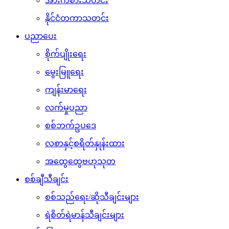
အားကစားသတင်း
နိုင်ငံတကာသတင်း
ပညာပေး
စိုက်ပျိုးရေး
မွေးမြူရေး
ကျန်းမာရေး
လက်မှုပညာ
စစ်ဘက်ဥပဒေ
လစာနှင့်စရိတ်နှုန်းထား
အထွေထွေဗဟုသုတ
စစ်ချီသီချင်း
စစ်သည်ရေး/ဆိုသီချင်းများ
ရဲစိတ်ရဲမာန်သီချင်းများ