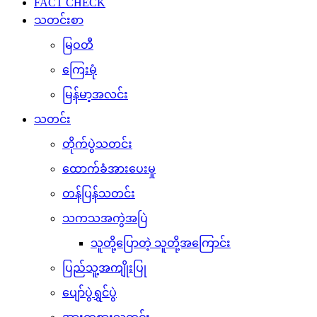
FACT CHECK
သတင်းစာ
မြဝတီ
ကြေးမုံ
မြန်မာ့အလင်း
သတင်း
တိုက်ပွဲသတင်း
ထောက်ခံအားပေးမှု
တန်ပြန်သတင်း
သကသအကွဲအပြဲ
သူတို့ပြောတဲ့ သူတို့အကြောင်း
ပြည်သူ့အကျိုးပြု
ပျော်ပွဲရွှင်ပွဲ