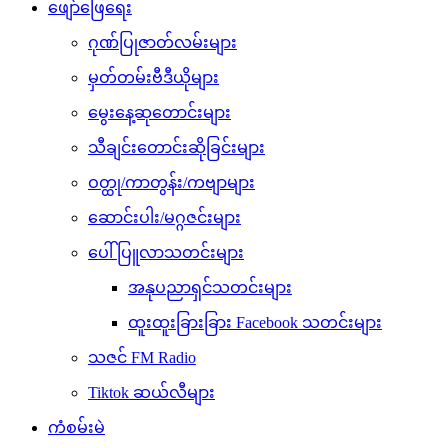
ဖျော်ဖြေရေး
ဂုဏ်ပြုဇာတ်လမ်းများ
မှတ်တမ်းဗီဒီယိုများ
မွေးနေ့ဆုတောင်းများ
သီချင်းတောင်းဆိုခြင်းများ
ဝတ္ထု/ကာတွန်း/ကဗျာများ
ဆောင်းပါး/မဂ္ဂဇင်းများ
ပေါ်ပြူလာသတင်းများ
အနုပညာရှင်သတင်းများ
ထူးထူးခြားခြား Facebook သတင်းများ
သဇင် FM Radio
Tiktok ဆယ်လီများ
ကံစမ်းမဲ