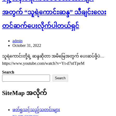
အတွက် “သူရဲကောင်းဆန္ဒ” သီချင်းလေး
တင်ဆက်ပေးလိုက်ပါတယ်ရှင်
admin
October 31, 2022
သူရဲကောင်းတို့ရဲ့ ဆန္ဒဆိုတာ အမိမြေအတွက် ပေးဆပ်ဖို့ပဲ…
https://www.youtube.com/watch?v=Yt-d7nfTpeM
Search
Search
SiteMap အလိုက်
ဖတ်ရှုသင့်သည့်သတင်းများ