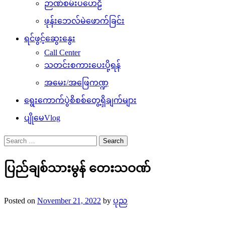
ဉာဏ်စမ်းပဟေဠိ
ဖုန်းဘေလ်မဲဖောက်ခြင်း
ရင်ဖွင့်ဆွေးနွေး
Call Center
သတင်းစကားပေးပို့ရန်
အမေး/အဖြေကဏ္ဍ
ရွေးကောက်ပွဲစိစစ်တွေ့ရှိချက်များ
ပျိုမေVlog
Search
for:
ပြည်ချစ်သားမွန် တေးသဝဏ်
Posted on
November 21, 2022
by
ပုည