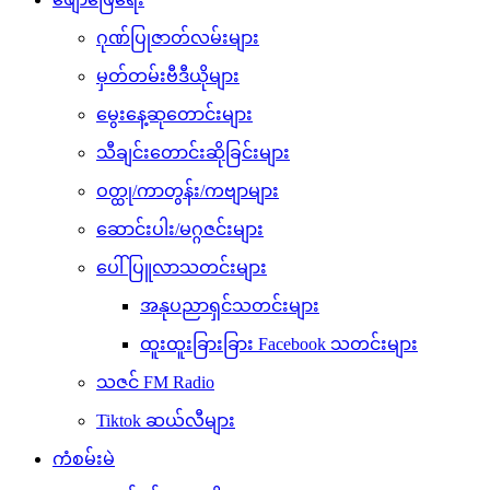
ဂုဏ်ပြုဇာတ်လမ်းများ
မှတ်တမ်းဗီဒီယိုများ
မွေးနေ့ဆုတောင်းများ
သီချင်းတောင်းဆိုခြင်းများ
ဝတ္ထု/ကာတွန်း/ကဗျာများ
ဆောင်းပါး/မဂ္ဂဇင်းများ
ပေါ်ပြူလာသတင်းများ
အနုပညာရှင်သတင်းများ
ထူးထူးခြားခြား Facebook သတင်းများ
သဇင် FM Radio
Tiktok ဆယ်လီများ
ကံစမ်းမဲ