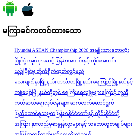
မကြာခင်ကတင်ထားသော
Hyundai ASEAN Championship 2026 အမျိုးသားဘောလုံး
ပြိုင်ပွဲ၊ အုပ်စုအဆင့် မြန်မာအသင်းနှင့် ထိုင်းအသင်း
ယှဉ်ပြိုင်မှု တိုက်ရိုက်ထုတ်လွှင့်မည်
လေးမျက်နှာမြို့နယ်၊ ဟင်္သာတမြို့နယ်၊ ရေကြည်မြို့နယ်နှင့်
ကျုံပျော်မြို့နယ်တို့တွင် ရေကြီးရေလျှံမှုများကြောင့် ကူညီ
ကယ်ဆယ်ရေးလုပ်ငန်းများ ဆက်လက်ဆောင်ရွက်
ပြည်ထောင်စုသမ္မတမြန်မာနိုင်ငံတော်နှင့် ထိုင်းနိုင်ငံတို့
အကြား နားလည်မှုစာချွန်လွှာများနှင့် သဘောတူစာချုပ်များ
အပြန်အလှန်လက်မှတ်ရေးထိုးလဲလှယ်