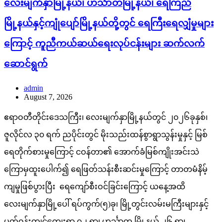
လေးမျက်နှာမြို့နယ်၊ ဟင်္သာတမြို့နယ်၊ ရေကြည်
မြို့နယ်နှင့်ကျုံပျော်မြို့နယ်တို့တွင် ရေကြီးရေလျှံမှုများ
ကြောင့် ကူညီကယ်ဆယ်ရေးလုပ်ငန်းများ ဆက်လက်
ဆောင်ရွက်
admin
August 7, 2026
ဧရာဝတီတိုင်းဒေသကြီး၊ လေးမျက်နှာမြို့နယ်တွင် ၂၀၂၆ခုနှစ်၊
ဇူလိုင်လ ၃၀ ရက် ညပိုင်းတွင် မိုးသည်းထန်စွာရွာသွန်းမှုနှင့် မြစ်
ရေတိုက်စားမှုကြောင့် ငဝန်တာ၏ အောက်ခံမြစ်ကျိုးအင်းသဲ
ကြောမှထူးပေါက်၍ ရေဖြတ်သန်းစီးဆင်းမှုကြောင့် တာတမံနိမ့်
ကျမှုဖြစ်ပွားပြီး ရေကျော်စီးဝင်ခြင်းကြောင့် ယနေ့အထိ
လေးမျက်နှာမြို့ပေါ် ရပ်ကွက်(၅)ခု၊ မြို့တွင်းလမ်းမကြီးများနှင့်
ပတ်ဝန်းကျင်ကျေးရွာ ၇၂ ရွာ၊ ဟင်္သာတ မြို့နယ် ၂၆ ရွာ၊