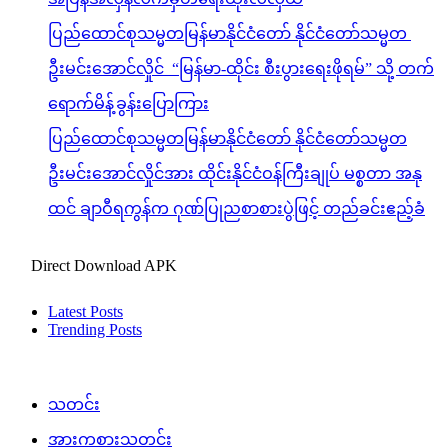
ပြည်ထောင်စုသမ္မတမြန်မာနိုင်ငံတော် နိုင်ငံတော်သမ္မတ
ဦးမင်းအောင်လှိုင် “မြန်မာ-ထိုင်း စီးပွားရေးဖိုရမ်” သို့ တက်
ရောက်မိန့်ခွန်းပြောကြား
ပြည်ထောင်စုသမ္မတမြန်မာနိုင်ငံတော် နိုင်ငံတော်သမ္မတ
ဦးမင်းအောင်လှိုင်အား ထိုင်းနိုင်ငံဝန်ကြီးချုပ် မစ္စတာ အနု
ထင် ချာဝီရကွန်က ဂုဏ်ပြုညစာစားပွဲဖြင့် တည်ခင်းဧည့်ခံ
Direct Download APK
Latest Posts
Trending Posts
သတင်း
အားကစားသတင်း