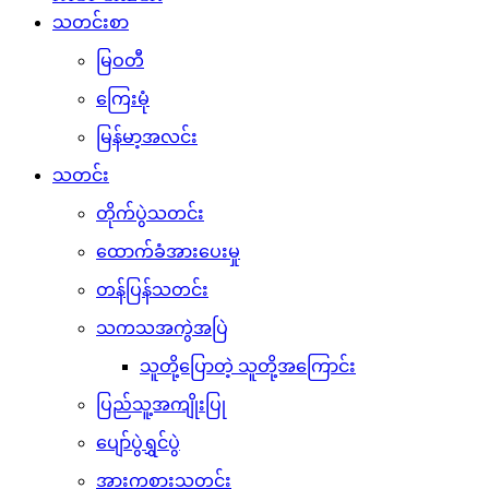
သတင်းစာ
မြဝတီ
ကြေးမုံ
မြန်မာ့အလင်း
သတင်း
တိုက်ပွဲသတင်း
ထောက်ခံအားပေးမှု
တန်ပြန်သတင်း
သကသအကွဲအပြဲ
သူတို့ပြောတဲ့ သူတို့အကြောင်း
ပြည်သူ့အကျိုးပြု
ပျော်ပွဲရွှင်ပွဲ
အားကစားသတင်း