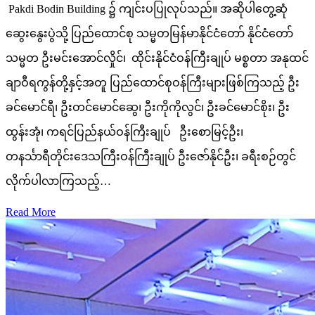
Pakdi Bodin Building ၌ ကျင်းပပြုလုပ်သည်။ အဆိုပါတွေ့ဆုံ
ဆွေးနွေးပွဲသို့ ပြည်ထောင်စု သမ္မတမြန်မာနိုင်ငံတော် နိုင်ငံတော်
သမ္မတ ဦးမင်းအောင်လှိုင်၊ ထိုင်းနိုင်ငံဝန်ကြီးချုပ် မစ္စတာ အနုထင်
ချာဝီရကွန်တို့နှင့်အတူ ပြည်ထောင်စုဝန်ကြီးများဖြစ်ကြသည့် ဦး
ခင်မောင်ရီ၊ ဦးတင်မောင်ဆွေ၊ ဦးကိုကိုလွင်၊ ဦးခင်မောင်စိုး၊ ဦး
ထွန်းအုံ၊ ကရင်ပြည်နယ်ဝန်ကြီးချုပ် ဦးစောမြင့်ဦး၊
တနင်္သာရီတိုင်းဒေသကြီးဝန်ကြီးချုပ် ဦးဇော်နိုင်ဦး၊ ခရီးစဉ်တွင်
လိုက်ပါလာကြသည့်…
Read More