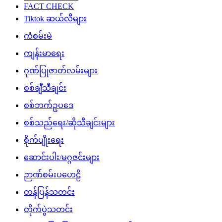
FACT CHECK
Tiktok ဆယ်လီများ
ကံစမ်းမဲ
ကျန်းမာရေး
ဂုဏ်ပြုဇာတ်လမ်းများ
စစ်ချီသီချင်း
စစ်ဘက်ဥပဒေ
စစ်သည်ရေး/ဆိုသီချင်းများ
စိုက်ပျိုးရေး
ဆောင်းပါး/မဂ္ဂဇင်းများ
ဉာဏ်စမ်းပဟေဠိ
တန်ပြန်သတင်း
တိုက်ပွဲသတင်း