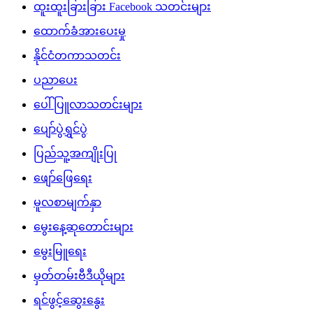
ထူးထူးခြားခြား Facebook သတင်းများ
ထောက်ခံအားပေးမှု
နိုင်ငံတကာသတင်း
ပညာပေး
ပေါ်ပြူလာသတင်းများ
ပျော်ပွဲရွှင်ပွဲ
ပြည်သူ့အကျိုးပြု
ဖျော်ဖြေရေး
မူလစာမျက်နှာ
မွေးနေ့ဆုတောင်းများ
မွေးမြူရေး
မှတ်တမ်းဗီဒီယိုများ
ရင်ဖွင့်ဆွေးနွေး