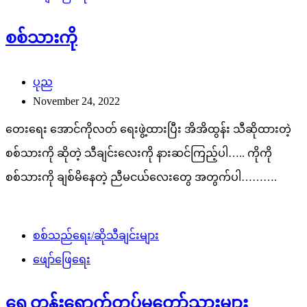
စစ်သားကို
ပုည
November 24, 2022
တေးရေး အောင်ကိုလတ် ရေးဖွဲ့ထားပြီး အိအိထွန်း သီဆိုထားတဲ့
စစ်သားကို ဆိုတဲ့ သီချင်းလေးကို နားဆင်ကြည့်ပါ….. ကိုကို
စစ်သားကို ချစ်မိနေတဲ့ ညီမငယ်လေးတွေ အတွက်ပါ……….
စစ်သည်ရေး/ဆိုသီချင်းများ
ဖျော်ဖြေရေး
ရှေ့တန်းရောက်တပ်မတော်သားများ