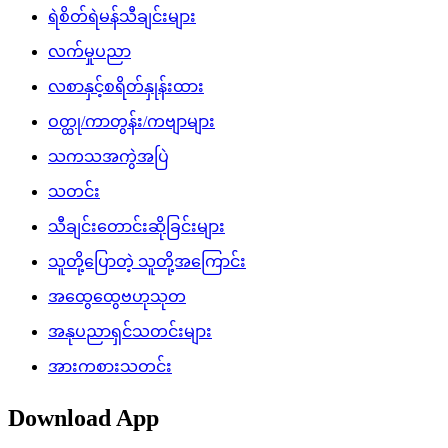
ရဲစိတ်ရဲမန်သီချင်းများ
လက်မှုပညာ
လစာနှင့်စရိတ်နှုန်းထား
ဝတ္ထု/ကာတွန်း/ကဗျာများ
သကသအကွဲအပြဲ
သတင်း
သီချင်းတောင်းဆိုခြင်းများ
သူတို့ပြောတဲ့ သူတို့အကြောင်း
အထွေထွေဗဟုသုတ
အနုပညာရှင်သတင်းများ
အားကစားသတင်း
Download App