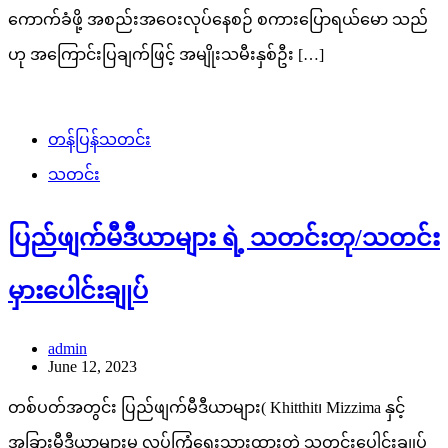
ကောက်ခံဖို့ အစည်းအဝေးလုပ်နေစဉ် စကားပြောရယ်မော သည်
ဟု အကြောင်းပြချက်ဖြင့် အမျိုးသမီးနှစ်ဦး […]
တန်ပြန်သတင်း
သတင်း
ပြည်ဖျက်မီဒီယာများ ရဲ့ သတင်းတု/သတင်း
မှားပေါင်းချုပ်
admin
June 12, 2023
တစ်ပတ်အတွင်း ပြည်ဖျက်မီဒီယာများ( Khitthit၊ Mizzima နှင့်
အခြားမီဒီယာများမှ လုပ်ကြံရေးသားထားတဲ့ သတင်းပေါင်းချုပ်