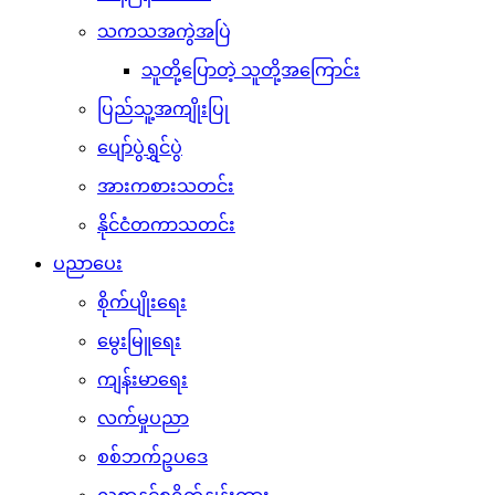
သကသအကွဲအပြဲ
သူတို့ပြောတဲ့ သူတို့အကြောင်း
ပြည်သူ့အကျိုးပြု
ပျော်ပွဲရွှင်ပွဲ
အားကစားသတင်း
နိုင်ငံတကာသတင်း
ပညာပေး
စိုက်ပျိုးရေး
မွေးမြူရေး
ကျန်းမာရေး
လက်မှုပညာ
စစ်ဘက်ဥပဒေ