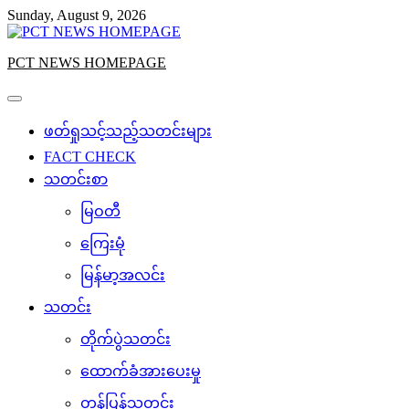
Skip
Sunday, August 9, 2026
to
content
PCT NEWS HOMEPAGE
ဖတ်ရှုသင့်သည့်သတင်းများ
FACT CHECK
သတင်းစာ
မြဝတီ
ကြေးမုံ
မြန်မာ့အလင်း
သတင်း
တိုက်ပွဲသတင်း
ထောက်ခံအားပေးမှု
တန်ပြန်သတင်း