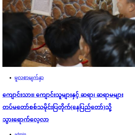
မူလစာမျက်နှာ
ကျောင်းသား၊ ကျောင်းသူများနှင့် ဆရာ၊ ဆရာမများ
တပ်မတော်စစ်သမိုင်းပြတိုက်(နေပြည်တော်)သို့
သွားရောက်လေ့လာ
admin