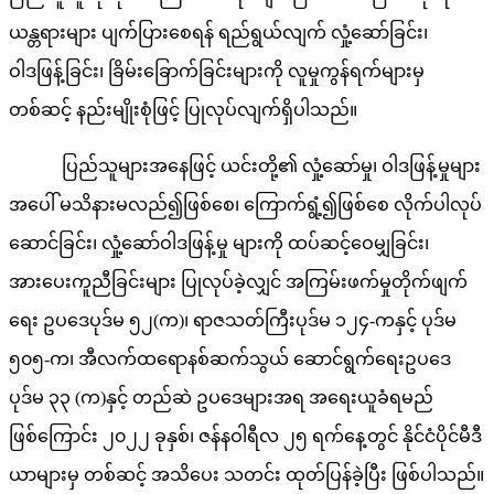
ယန္တရားများ ပျက်ပြားစေရန် ရည်ရွယ်လျက် လှုံ့ဆော်ခြင်း၊
ဝါဒဖြန့်ခြင်း၊ ခြိမ်းခြောက်ခြင်းများကို လူမှုကွန်ရက်များမှ
တစ်ဆင့် နည်းမျိုးစုံဖြင့် ပြုလုပ်လျက်ရှိပါသည်။
ပြည်သူများအနေဖြင့် ယင်းတို့၏ လှုံ့ဆော်မှု၊ ဝါဒဖြန့်မှုများ
အပေါ် မသိနားမလည်၍ဖြစ်စေ၊ ကြောက်ရွံ့၍ဖြစ်စေ လိုက်ပါလုပ်
ဆောင်ခြင်း၊ လှုံ့ဆော်ဝါဒဖြန့်မှု များကို ထပ်ဆင့်ဝေမျှခြင်း၊
အားပေးကူညီခြင်းများ ပြုလုပ်ခဲ့လျှင် အကြမ်းဖက်မှုတိုက်ဖျက်
ရေး ဥပဒေပုဒ်မ ၅၂(က)၊ ရာဇသတ်ကြီးပုဒ်မ ၁၂၄-ကနှင့် ပုဒ်မ
၅၀၅-က၊ အီလက်ထရောနစ်ဆက်သွယ် ဆောင်ရွက်ရေးဥပဒေ
ပုဒ်မ ၃၃ (က)နှင့် တည်ဆဲ ဥပဒေများအရ အရေးယူခံရမည်
ဖြစ်ကြောင်း ၂၀၂၂ ခုနှစ်၊ ဇန်နဝါရီလ ၂၅ ရက်နေ့တွင် နိုင်ငံပိုင်မီဒီ
ယာများမှ တစ်ဆင့် အသိပေး သတင်း ထုတ်ပြန်ခဲ့ပြီး ဖြစ်ပါသည်။