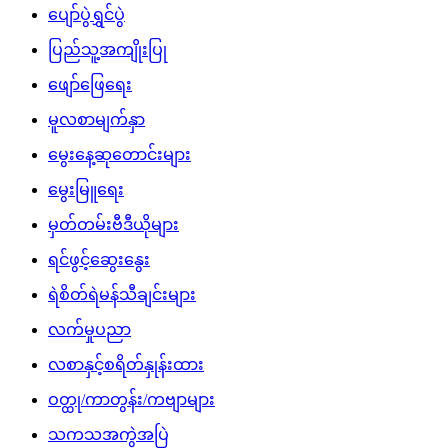
ပျော်ပွဲရွှင်ပွဲ
ပြည်သူ့အကျိုးပြု
ဖျော်ဖြေရေး
မူလစာမျက်နှာ
မွေးနေ့ဆုတောင်းများ
မွေးမြူရေး
မှတ်တမ်းဗီဒီယိုများ
ရင်ဖွင့်ဆွေးနွေး
ရဲစိတ်ရဲမန်သီချင်းများ
လက်မှုပညာ
လစာနှင့်စရိတ်နှုန်းထား
ဝတ္ထု/ကာတွန်း/ကဗျာများ
သကသအကွဲအပြဲ