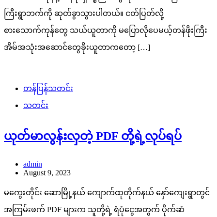
ကြီးရွာဘက်ကို ဆုတ်ခွာသွားပါတယ်။ ငတ်ပြတ်လို့
စားသောက်ကုန်တွေ သယ်ယူတာကို မပြောလိုပေမယ့်တန်ဖိုးကြီး
အိမ်အသုံးအဆောင်တွေခိုးယူတာကတော့ […]
တန်ပြန်သတင်း
သတင်း
ယုတ်မာလွန်းလှတဲ့ PDF တို့ရဲ့လုပ်ရပ်
admin
August 9, 2023
မကွေးတိုင်း ဆောမြို့နယ် ကျောက်ထုတိုက်နယ် နှော်ကျေးရွာတွင်
အကြမ်းဖက် PDF များက သူတို့ရဲ့ ရံပုံငွေအတွက် ပိုက်ဆံ