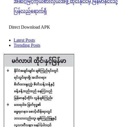
အဆင့်မြင့်ကိုယ်စားလှယ်အဖွဲ့ ထိုင်းနိုင်ငံမှ မြန်မာနိုင်ငံသို့
ပြန်လည်ရောက်ရှိ
Direct Download APK
Latest Posts
Trending Posts