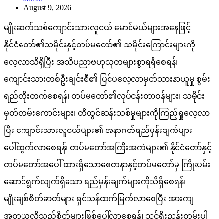
August 9, 2026
မျိုးဆက်သစ်ကျောင်းသားလူငယ် မောင်မယ်များအနေဖြင့်
နိုင်ငံတော်၏သမိုင်းနှင့်တပ်မတော်၏ သမိုင်းကြောင်းများကို
လေ့လာသိရှိပြီး အသိပညာဗဟုသုတများစွာရရှိစေရန်၊
ကျောင်းသားတစ်ဦးချင်းစီ၏ ပြင်ပလေ့လာမှတ်သားနာယူမှု စွမ်း
ရည်တိုးတက်စေရန်၊ တပ်မတော်၏လုပ်ငန်းတာဝန်များ၊ သမိုင်း
မှတ်တမ်းကောင်းများ၊ တီထွင်ဆန်းသစ်မှုများကိုကြည့်ရှုလေ့လာ
ပြီး ကျောင်းသားလူငယ်များ၏ အနာဂတ်ရည်မှန်းချက်များ
ပေါ်ထွက်လာစေရန်၊ တပ်မတော်အကြီးအကဲများ၏ နိုင်ငံတော်နှင့်
တပ်မတော်အပေါ် ထားရှိသောစေတနာနှင့်တပ်မတော်မှ ကြိုးပမ်း
ဆောင်ရွက်လျက်ရှိသော ရည်မှန်းချက်များကိုသိရှိစေရန်၊
မျိုးချစ်စိတ်ဓာတ်များ ရှင်သန်ထက်မြက်လာစေပြီး အားကျ
အတုယူလိုသည့်စိတ်များဖြစ်ပေါ်လာစေရန်၊ သင်ရိုးညွှန်းတမ်းပါ