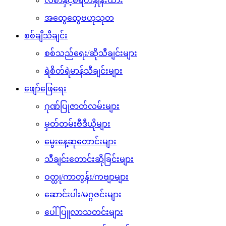
လစာနှင့်စရိတ်နှုန်းထား
အထွေထွေဗဟုသုတ
စစ်ချီသီချင်း
စစ်သည်ရေး/ဆိုသီချင်းများ
ရဲစိတ်ရဲမာန်သီချင်းများ
ဖျော်ဖြေရေး
ဂုဏ်ပြုဇာတ်လမ်းများ
မှတ်တမ်းဗီဒီယိုများ
မွေးနေ့ဆုတောင်းများ
သီချင်းတောင်းဆိုခြင်းများ
ဝတ္ထု/ကာတွန်း/ကဗျာများ
ဆောင်းပါး/မဂ္ဂဇင်းများ
ပေါ်ပြူလာသတင်းများ