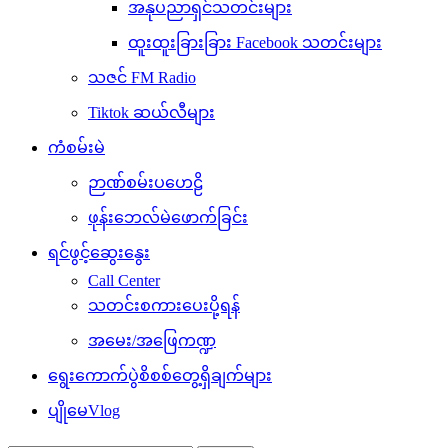
အနုပညာရှင်သတင်းများ
ထူးထူးခြားခြား Facebook သတင်းများ
သဇင် FM Radio
Tiktok ဆယ်လီများ
ကံစမ်းမဲ
ဉာဏ်စမ်းပဟေဠိ
ဖုန်းဘေလ်မဲဖောက်ခြင်း
ရင်ဖွင့်ဆွေးနွေး
Call Center
သတင်းစကားပေးပို့ရန်
အမေး/အဖြေကဏ္ဍ
ရွေးကောက်ပွဲစိစစ်တွေ့ရှိချက်များ
ပျိုမေVlog