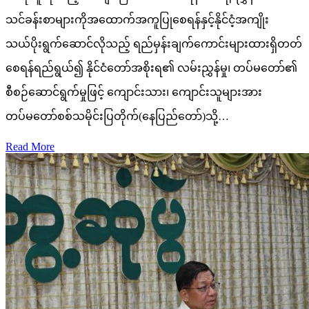
သင်ခန်းစာများကိုအထောက်အကူပြုစေရန်နှင့်နိုင်ငံ့အကျိုး
သယ်ပိုးရွက်ဆောင်လိုသည့် ရည်မှန်းချက်ကောင်းများထားရှိတတ်
စေရန်ရည်ရွယ်၍ နိုင်ငံတော်အစိုးရ၏ လမ်းညွှန်မှု၊ တပ်မတော်၏
စီစဉ်ဆောင်ရွက်မှုဖြင့် ကျောင်းသား၊ ကျောင်းသူများအား
တပ်မတော်စစ်သမိုင်းပြတိုက်(နေပြည်တော်)သို့…
Read More