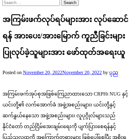
Search
for:
အကြမ်းဖက်လုပ်ရပ်များအား လုပ်ဆောင်
ရန် အားပေး/အားမြောက် ကူညီခြင်းများ
ပြုလုပ်ခဲ့သူများအား ဖော်ထုတ်အရေးယူ
Posted on
November 20, 2022
November 20, 2022
by
ပုည
အကြမ်းဖက်အုပ်စုအဖြစ်ကြေညာထားသော CRPH၊ NUG နှင့်
ယင်းတို့၏ လက်အောက်ခံ အဖွဲ့အစည်းများ၊ ယင်းတို့နှင့်
ဆက်နွှယ်နေသော အဖွဲ့အစည်းများ၊ လူပုဂ္ဂိုလ်များသည်
နိုင်ငံတော် တည်ငြိမ်အေးချမ်းရေးကို ပျက်ပြားစေရန်နှင့်
ပြည်သူလူထုကို အကြောက်တရားများ ဖြစ်ပေါ်စေပြီး အစိုးရ