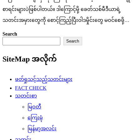
စာရင်းများပဲဖြစ်ပါတယ်။ ဒါကြောင့်မို့ ခေတ်သစ်မီဒီယာရဲ့
သတင်းအမှားတွေကို စောင့်ကြည့်ပြီးဝါဒမှိုင်းတွေ မဝင်စေဖို့…
Search
Search
SiteMap အလိုက်
ဖတ်ရှုသင့်သည့်သတင်းများ
FACT CHECK
သတင်းစာ
မြဝတီ
ကြေးမုံ
မြန်မာ့အလင်း
သတင်း