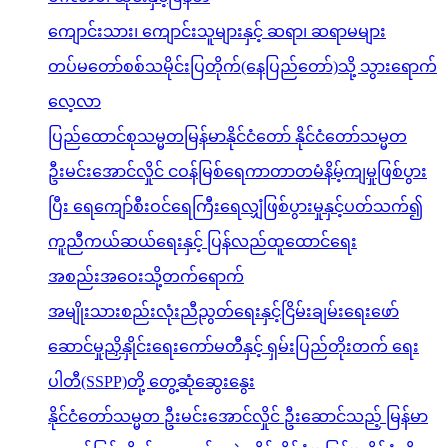
ကျောင်းသား၊ ကျောင်းသူများနှင့် ဆရာ၊ ဆရာမများ
တပ်မတော်စစ်သမိုင်းပြတိုက်(နေပြည်တော်)သို့ သွားရောက်
လေ့လာ
ပြည်ထောင်စုသမ္မတမြန်မာနိုင်ငံတော် နိုင်ငံတော်သမ္မတ
ဦးမင်းအောင်လှိုင် ငဝန်မြစ်ရေကာတာတမံနိမ့်ကျမှုဖြစ်ပွား
ပြီး ရေကျော်စီးဝင်ရေကြီးရေလျှံဖြစ်ပွားမှုနှင့်ပတ်သက်၍
ကူညီကယ်ဆယ်ရေးနှင့် ပြန်လည်ထူထောင်ရေး
အစည်းအဝေးသို့တက်ရောက်
အမျိုးသားစည်းလုံးညီညွတ်ရေးနှင့်ငြိမ်းချမ်းရေးဖော်
ဆောင်မှုညှိနှိုင်းရေးကော်မတီနှင့် ရှမ်းပြည်တိုးတက် ရေး
ပါတီ(SSPP)တို့ တွေ့ဆုံဆွေးနွေး
နိုင်ငံတော်သမ္မတ ဦးမင်းအောင်လှိုင် ဦးဆောင်သည့် မြန်မာ