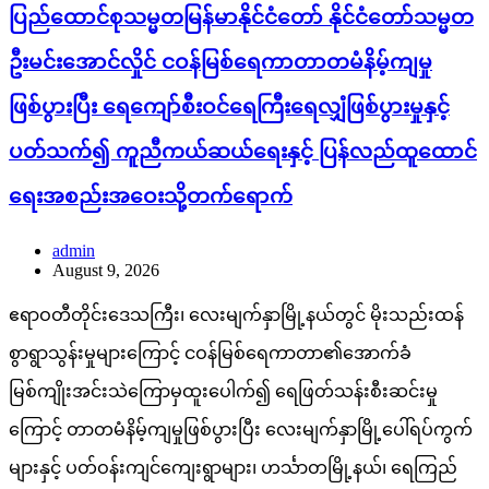
ပြည်ထောင်စုသမ္မတမြန်မာနိုင်ငံတော် နိုင်ငံတော်သမ္မတ
ဦးမင်းအောင်လှိုင် ငဝန်မြစ်ရေကာတာတမံနိမ့်ကျမှု
ဖြစ်ပွားပြီး ရေကျော်စီးဝင်ရေကြီးရေလျှံဖြစ်ပွားမှုနှင့်
ပတ်သက်၍ ကူညီကယ်ဆယ်ရေးနှင့် ပြန်လည်ထူထောင်
ရေးအစည်းအဝေးသို့တက်ရောက်
admin
August 9, 2026
ဧရာဝတီတိုင်းဒေသကြီး၊ လေးမျက်နှာမြို့နယ်တွင် မိုးသည်းထန်
စွာရွာသွန်းမှုများကြောင့် ငဝန်မြစ်ရေကာတာ၏အောက်ခံ
မြစ်ကျိုးအင်းသဲကြောမှထူးပေါက်၍ ရေဖြတ်သန်းစီးဆင်းမှု
ကြောင့် တာတမံနိမ့်ကျမှုဖြစ်ပွားပြီး လေးမျက်နှာမြို့ပေါ်ရပ်ကွက်
များနှင့် ပတ်ဝန်းကျင်ကျေးရွာများ၊ ဟင်္သာတမြို့နယ်၊ ရေကြည်