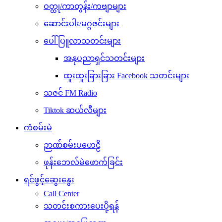
ဝတ္ထု/ကာတွန်း/ကဗျာများ
ဆောင်းပါး/မဂ္ဂဇင်းများ
ပေါ်ပြူလာသတင်းများ
အနုပညာရှင်သတင်းများ
ထူးထူးခြားခြား Facebook သတင်းများ
သဇင် FM Radio
Tiktok ဆယ်လီများ
ကံစမ်းမဲ
ဉာဏ်စမ်းပဟေဠိ
ဖုန်းဘေလ်မဲဖောက်ခြင်း
ရင်ဖွင့်ဆွေးနွေး
Call Center
သတင်းစကားပေးပို့ရန်