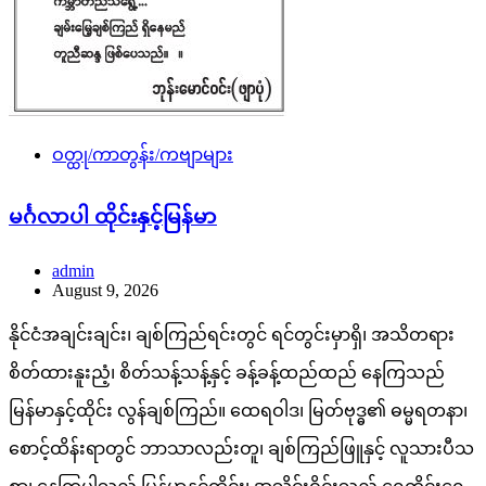
ဝတ္ထု/ကာတွန်း/ကဗျာများ
မင်္ဂလာပါ ထိုင်းနှင့်မြန်မာ
admin
August 9, 2026
နိုင်ငံအချင်းချင်း၊ ချစ်ကြည်ရင်းတွင် ရင်တွင်းမှာရှိ၊ အသိတရား
စိတ်ထားနူးညံ့၊ စိတ်သန့်သန့်နှင့် ခန့်ခန့်ထည်ထည် နေကြသည်
မြန်မာနှင့်ထိုင်း လွန်ချစ်ကြည်။ ထေရဝါဒ၊ မြတ်ဗုဒ္ဓ၏ ဓမ္မရတနာ၊
စောင့်ထိန်းရာတွင် ဘာသာလည်းတူ၊ ချစ်ကြည်ဖြူနှင့် လူသားပီသ