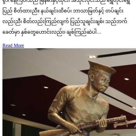
စွာ၊ နေကြပါသည် မြန်မာနှင့်ထိုင်း၊ အသိုင်းဝိုင်းသည် ရွှေတိုင်းရွှေ
ပြည် စိတ်ထားညီ။ နယ်ချင်းထိစပ်၊ ဘာသာမြတ်နှင့် တပ်ချင်း
လည်းညီ၊ စိတ်လည်းကြည်လျက် ပြည်သူချင်းချစ်၊ သည်ဘက်
ခေတ်မှာ နှစ်တွေဟောင်းလည်း၊ ချစ်ကြည်ဆဲပါ…
Read More