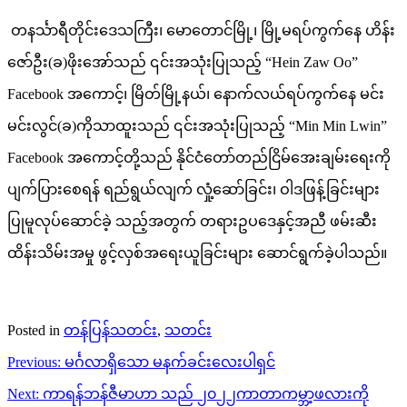
တနင်္သာရီတိုင်းဒေသကြီး၊ မောတောင်မြို့၊ မြို့မရပ်ကွက်နေ ဟိန်း
ဇော်ဦး(ခ)ဖိုးအော်သည် ၎င်းအသုံးပြုသည့် “Hein Zaw Oo”
Facebook အကောင့်၊ မြိတ်မြို့နယ်၊ နောက်လယ်ရပ်ကွက်နေ မင်း
မင်းလွင်(ခ)ကိုသာထူးသည် ၎င်းအသုံးပြုသည့် “Min Min Lwin”
Facebook အကောင့်တို့သည် နိုင်ငံတော်တည်ငြိမ်အေးချမ်းရေးကို
ပျက်ပြားစေရန် ရည်ရွယ်လျက် လှုံ့ဆော်ခြင်း၊ ဝါဒဖြန့်ခြင်းများ
ပြုမူလုပ်ဆောင်ခဲ့ သည့်အတွက် တရားဥပဒေနှင့်အညီ ဖမ်းဆီး
ထိန်းသိမ်းအမှု ဖွင့်လှစ်အရေးယူခြင်းများ ဆောင်ရွက်ခဲ့ပါသည်။
Posted in
တန်ပြန်သတင်း
,
သတင်း
Post
Previous:
မင်္ဂလာရှိသော မနက်ခင်းလေးပါရှင်
navigation
Next:
ကာရန်ဘန်ဇီမာဟာ သည် ၂၀၂၂ကာတာကမ္ဘာ့ဖလားကို