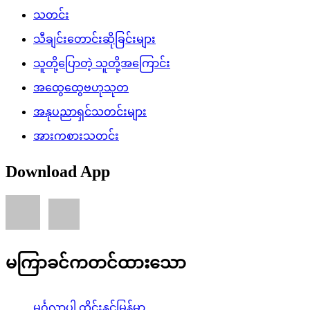
သတင်း
သီချင်းတောင်းဆိုခြင်းများ
သူတို့ပြောတဲ့ သူတို့အကြောင်း
အထွေထွေဗဟုသုတ
အနုပညာရှင်သတင်းများ
အားကစားသတင်း
Download App
မကြာခင်ကတင်ထားသော
မင်္ဂလာပါ ထိုင်းနှင့်မြန်မာ