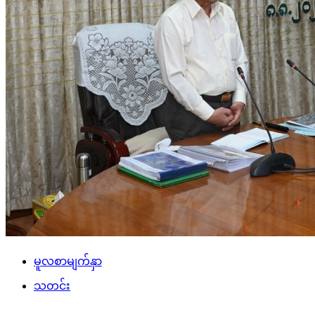
မူလစာမျက်နှာ
သတင်း