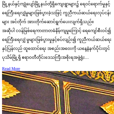
မြို့နယ်နှင့်ကျုံပျော်မြို့နယ်တို့ရှိကျေးရွာများ၌ ရေဝင်ရောက်မှုနှင့်
ရေကြီးရေလျှံမှုများဖြစ်ပွားခဲ့သဖြင့် ကူညီကယ်ဆယ်ရေးလုပ်ငန်း
များ အင်တိုက် အားတိုက်ဆောင်ရွက်ပေးလျက်ရှိသည်။
အဆိုပါ ငဝန်မြစ်ရေကာတာတမံနိမ့်ကျမှုကြောင့် ရေကျော်စီးဝင်၍
ရေကြီးရေလျှံ မှုများဖြစ်ပွားမှုနှင့်စပ်လျဉ်း၍ ကူညီကယ်ဆယ်ရေး
နှင့်ပြန်လည် ထူထောင်ရေး အစည်းအဝေးကို ယနေ့နံနက်ပိုင်းတွင်
ပုသိမ်မြို့ရှိ ဧရာဝတီတိုင်းဒေသကြီးအစိုးရအဖွဲ့ရုံး…
Read More