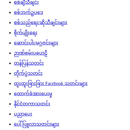
စစ်ချီသီချင်း
စစ်ဘက်ဥပဒေ
စစ်သည်ရေး/ဆိုသီချင်းများ
စိုက်ပျိုးရေး
ဆောင်းပါး/မဂ္ဂဇင်းများ
ဉာဏ်စမ်းပဟေဠိ
တန်ပြန်သတင်း
တိုက်ပွဲသတင်း
ထူးထူးခြားခြား Facebook သတင်းများ
ထောက်ခံအားပေးမှု
နိုင်ငံတကာသတင်း
ပညာပေး
ပေါ်ပြူလာသတင်းများ