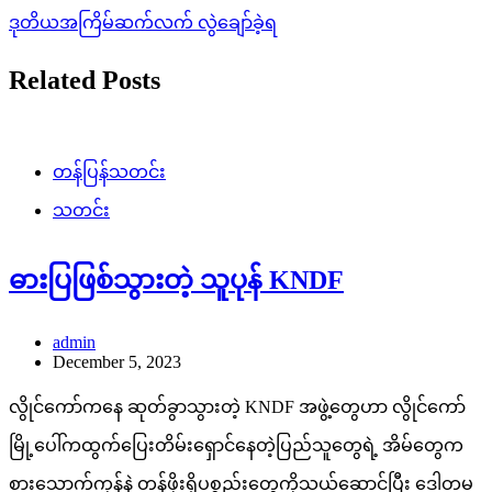
ဒုတိယအကြိမ်ဆက်လက် လွဲချော်ခဲ့ရ
Related Posts
တန်ပြန်သတင်း
သတင်း
ဓားပြဖြစ်သွားတဲ့ သူပုန် KNDF
admin
December 5, 2023
လွိုင်ကော်ကနေ ဆုတ်ခွာသွားတဲ့ KNDF အဖွဲ့တွေဟာ လွိုင်ကော်
မြို့ပေါ်ကထွက်ပြေးတိမ်းရှောင်နေတဲ့ပြည်သူတွေရဲ့ အိမ်တွေက
စားသောက်ကုန်နဲ့ တန်ဖိုးရှိပစ္စည်းတွေကိုသယ်ဆောင်ပြီး ဒေါတမ