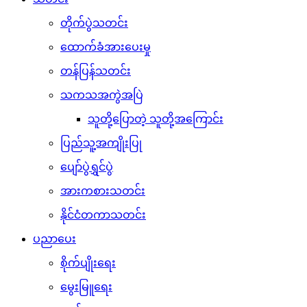
တိုက်ပွဲသတင်း
ထောက်ခံအားပေးမှု
တန်ပြန်သတင်း
သကသအကွဲအပြဲ
သူတို့ပြောတဲ့ သူတို့အကြောင်း
ပြည်သူ့အကျိုးပြု
ပျော်ပွဲရွှင်ပွဲ
အားကစားသတင်း
နိုင်ငံတကာသတင်း
ပညာပေး
စိုက်ပျိုးရေး
မွေးမြူရေး