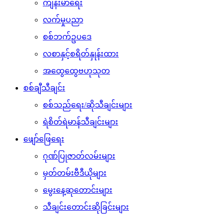
ကျန်းမာရေး
လက်မှုပညာ
စစ်ဘက်ဥပဒေ
လစာနှင့်စရိတ်နှုန်းထား
အထွေထွေဗဟုသုတ
စစ်ချီသီချင်း
စစ်သည်ရေး/ဆိုသီချင်းများ
ရဲစိတ်ရဲမာန်သီချင်းများ
ဖျော်ဖြေရေး
ဂုဏ်ပြုဇာတ်လမ်းများ
မှတ်တမ်းဗီဒီယိုများ
မွေးနေ့ဆုတောင်းများ
သီချင်းတောင်းဆိုခြင်းများ