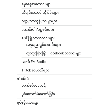
မွေးနေ့ဆုတောင်းများ
သီချင်းတောင်းဆိုခြင်းများ
ဝတ္ထု/ကာတွန်း/ကဗျာများ
ဆောင်းပါး/မဂ္ဂဇင်းများ
ပေါ်ပြူလာသတင်းများ
အနုပညာရှင်သတင်းများ
ထူးထူးခြားခြား Facebook သတင်းများ
သဇင် FM Radio
Tiktok ဆယ်လီများ
ကံစမ်းမဲ
ဉာဏ်စမ်းပဟေဠိ
ဖုန်းဘေလ်မဲဖောက်ခြင်း
ရင်ဖွင့်ဆွေးနွေး