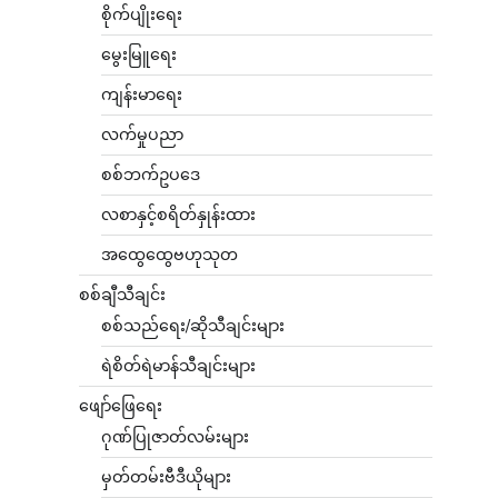
စိုက်ပျိုးရေး
မွေးမြူရေး
ကျန်းမာရေး
လက်မှုပညာ
စစ်ဘက်ဥပဒေ
လစာနှင့်စရိတ်နှုန်းထား
အထွေထွေဗဟုသုတ
စစ်ချီသီချင်း
စစ်သည်ရေး/ဆိုသီချင်းများ
ရဲစိတ်ရဲမာန်သီချင်းများ
ဖျော်ဖြေရေး
ဂုဏ်ပြုဇာတ်လမ်းများ
မှတ်တမ်းဗီဒီယိုများ