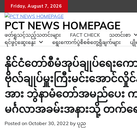
Skip
Friday, August 7, 2026
to
content
PCT NEWS HOMEPAGE
ဖတ်ရှုသင့်သည့်သတင်းများ
FACT CHECK
သတင်းစာ
ရင်ဖွင့်ဆွေးနွေး
ရွေးကောက်ပွဲစိစစ်တွေ့ရှိချက်များ
ပျ
နိုင်ငံတော်စီမံအုပ်ချုပ်ရေးကောင်
ဗိုလ်ချုပ်မှူးကြီးမင်းအောင်လှ
အား ဘွဲနာမံတော်အမည်ပေး ကင
မင်္ဂလာအခမ်းအနားသို့ တက်ရ
Posted on
October 30, 2022
by
ပုည