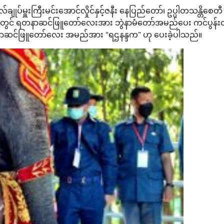
ိုလ်ချုပ်မှူးကြီးမင်းအောင်လှိုင်နှင့်ဇနီး နေပြည်တော်၊ ဥပ္ပါတသန္တိစေတီ
်တွင် ရတနာဆင်ဖြူတော်လေးအား ဘွဲနာမံတော်အမည်ပေး ကင်ပွန်း
ရတနာဆင်ဖြူတော်လေး အမည်အား “ရဌနန္ဒက” ဟု ပေးခဲ့ပါသည်။