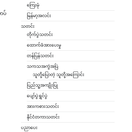
ကြေးမုံ
တပ်
မြန်မာ့အလင်း
သတင်း
တိုက်ပွဲသတင်း
ထောက်ခံအားပေးမှု
တန်ပြန်သတင်း
သကသအကွဲအပြဲ
သူတို့ပြောတဲ့ သူတို့အကြောင်း
ပြည်သူ့အကျိုးပြု
ပျော်ပွဲရွှင်ပွဲ
အားကစားသတင်း
နိုင်ငံတကာသတင်း
ပညာပေး