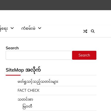
ြေရေး
ကံစမ်းမဲ
Search
Search
း
SiteMap အလိုက်
ဖတ်ရှုသင့်သည့်သတင်းများ
FACT CHECK
သတင်းစာ
မြဝတီ