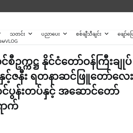
သတင်း
ပညာပေး
စစ်ချီသီချင်း
ဖျော်ဖ
ိုမေVLOG
စီဥက္ကဋ္ဌ နိုင်ငံတော်ဝန်ကြီးချုပ်
ိုင်နှင့်ဇနီး ရတနာဆင်ဖြူတော်လေ
်ပွန်းတပ်နှင့် အဆောင်တော်
ောက်