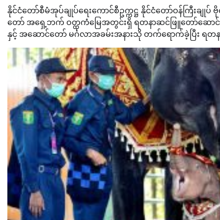
နိုင်ငံတော်စီမံအုပ်ချုပ်ရေးကောင်စီဥက္ကဋ္ဌ နိုင်ငံတော်ဝန်ကြီးချုပ် ဗ
တော် အရှေ့ဘက် ဝတ္ထကံမြေအတွင်းရှိ ရတနာဆင်ဖြူတော်ဆောင
နှင့် အဆောင်တော် မင်္ဂလာအခမ်းအနားသို တက်ရောက်ခဲ့ပြီး 