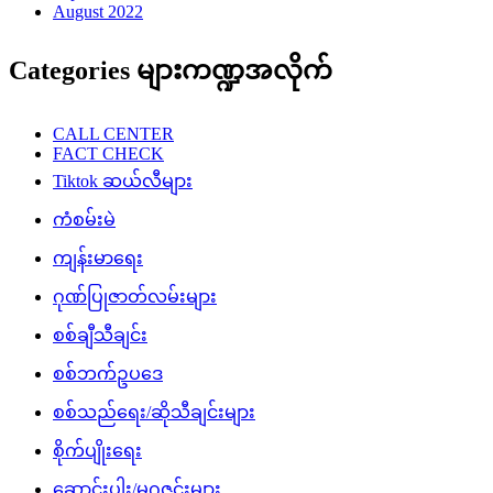
August 2022
Categories များကဏ္ဍအလိုက်
CALL CENTER
FACT CHECK
Tiktok ဆယ်လီများ
ကံစမ်းမဲ
ကျန်းမာရေး
ဂုဏ်ပြုဇာတ်လမ်းများ
စစ်ချီသီချင်း
စစ်ဘက်ဥပဒေ
စစ်သည်ရေး/ဆိုသီချင်းများ
စိုက်ပျိုးရေး
ဆောင်းပါး/မဂ္ဂဇင်းများ