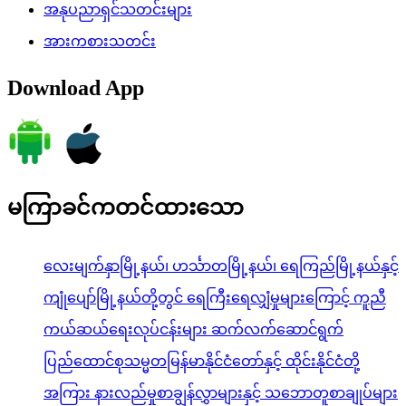
အနုပညာရှင်သတင်းများ
အားကစားသတင်း
Download App
မကြာခင်ကတင်ထားသော
လေးမျက်နှာမြို့နယ်၊ ဟင်္သာတမြို့နယ်၊ ရေကြည်မြို့နယ်နှင့်
ကျုံပျော်မြို့နယ်တို့တွင် ရေကြီးရေလျှံမှုများကြောင့် ကူညီ
ကယ်ဆယ်ရေးလုပ်ငန်းများ ဆက်လက်ဆောင်ရွက်
ပြည်ထောင်စုသမ္မတမြန်မာနိုင်ငံတော်နှင့် ထိုင်းနိုင်ငံတို့
အကြား နားလည်မှုစာချွန်လွှာများနှင့် သဘောတူစာချုပ်များ