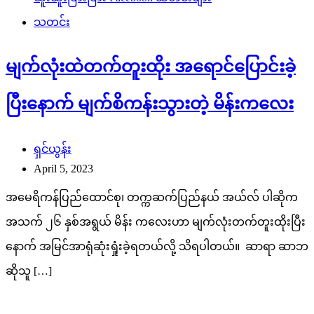
သတင်း
မျက်လုံးထဲတက်တူးထိုး အရောင်ပြောင်းခဲ့
ပြီးနောက် မျက်စိကန်းသွားတဲ့ မိန်းကလေး
ရှင်ယွန်း
April 5, 2023
အမေရိကန်ပြည်ထောင်စု၊ တက္ကဆက်ပြည်နယ် အယ်လ် ပါဆိုက
အသက် ၂၆ နှစ်အရွယ် မိန်း ကလေးဟာ မျက်လုံးတက်တူးထိုးပြီး
နောက် အမြင်အာရုံဆုံးရှုံးခဲ့ရတယ်လို့ သိရပါတယ်။ ဆာရာ ဆာဘ
ဆိုသူ […]