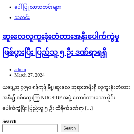
ပေါ်ပြူလာသတင်းများ
သတင်း
ဆူးလေလူကူးခုံးတံတားအနီးပေါက်ကွဲမှု
ဖြစ်ပွားပြီး ပြည်သူ ၅ ဦး ဒဏ်ရာရရှိ
admin
March 27, 2024
ယနေ့ည ၇:၅၀ ရန်ကုန်မြို့၊ဆူးလေ ဘုရားအနီးရှိ လူကူးခုံးတံတား
အနီး၌ စစ်သွေးကြွ NUG/PDF အဖွဲ့ ထောင်ထားသော မိုင်း
ပေါက်ကွဲပြီး ပြည်သူ ၅ ဦး ထိခိုက်ဒဏ်ရာ […]
Search
Search