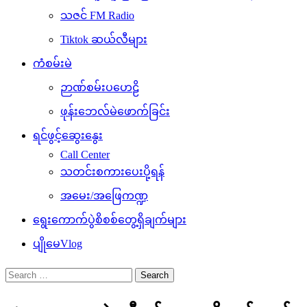
သဇင် FM Radio
Tiktok ဆယ်လီများ
ကံစမ်းမဲ
ဉာဏ်စမ်းပဟေဠိ
ဖုန်းဘေလ်မဲဖောက်ခြင်း
ရင်ဖွင့်ဆွေးနွေး
Call Center
သတင်းစကားပေးပို့ရန်
အမေး/အဖြေကဏ္ဍ
ရွေးကောက်ပွဲစိစစ်တွေ့ရှိချက်များ
ပျိုမေVlog
Search
for: