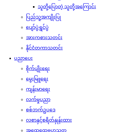
သူတို့ပြောတဲ့ သူတို့အကြောင်း
ပြည်သူ့အကျိုးပြု
ပျော်ပွဲရွှင်ပွဲ
အားကစားသတင်း
နိုင်ငံတကာသတင်း
ပညာပေး
စိုက်ပျိုးရေး
မွေးမြူရေး
ကျန်းမာရေး
လက်မှုပညာ
စစ်ဘက်ဥပဒေ
လစာနှင့်စရိတ်နှုန်းထား
အထွေထွေဗဟုသုတ