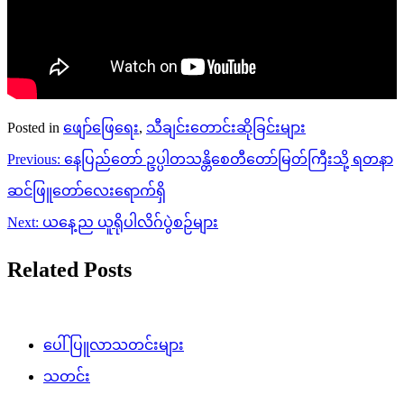
Posted in
ဖျော်ဖြေရေး
,
သီချင်းတောင်းဆိုခြင်းများ
Post
Previous:
နေပြည်တော် ဥပ္ပါတသန္တိစေတီတော်မြတ်ကြီးသို့ ရတနာ
navigation
ဆင်ဖြူတော်လေးရောက်ရှိ
Next:
ယနေ့ည ယူရိုပါလိဂ်ပွဲစဉ်များ
Related Posts
ပေါ်ပြူလာသတင်းများ
သတင်း