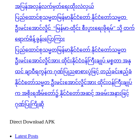
အပြန်အလှန်လက်မှတ်ရေးထိုးလဲလှယ်
ပြည်ထောင်စုသမ္မတမြန်မာနိုင်ငံတော် နိုင်ငံတော်သမ္မတ
ဦးမင်းအောင်လှိုင် “မြန်မာ-ထိုင်း စီးပွားရေးဖိုရမ်” သို့ တက်
ရောက်မိန့်ခွန်းပြောကြား
ပြည်ထောင်စုသမ္မတမြန်မာနိုင်ငံတော် နိုင်ငံတော်သမ္မတ
ဦးမင်းအောင်လှိုင်အား ထိုင်းနိုင်ငံဝန်ကြီးချုပ် မစ္စတာ အနု
ထင် ချာဝီရကွန်က ဂုဏ်ပြုညစာစားပွဲဖြင့် တည်ခင်းဧည့်ခံ
နိုင်ငံတော်သမ္မတ ဦးမင်းအောင်လှိုင်အား ထိုင်းဝန်ကြီးချုပ်
က အစိုးရအိမ်တော်၌ နိုင်ငံတော်အဆင့် အခမ်းအနားဖြင့်
ဂုဏ်ပြုကြိုဆို
Direct Download APK
Latest Posts