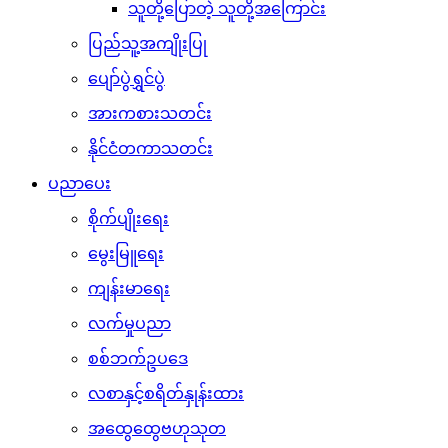
သူတို့ပြောတဲ့ သူတို့အကြောင်း
ပြည်သူ့အကျိုးပြု
ပျော်ပွဲရွှင်ပွဲ
အားကစားသတင်း
နိုင်ငံတကာသတင်း
ပညာပေး
စိုက်ပျိုးရေး
မွေးမြူရေး
ကျန်းမာရေး
လက်မှုပညာ
စစ်ဘက်ဥပဒေ
လစာနှင့်စရိတ်နှုန်းထား
အထွေထွေဗဟုသုတ