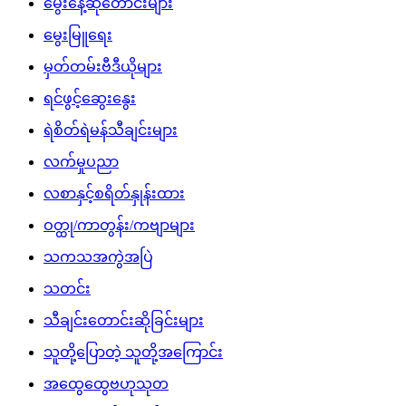
မွေးနေ့ဆုတောင်းများ
မွေးမြူရေး
မှတ်တမ်းဗီဒီယိုများ
ရင်ဖွင့်ဆွေးနွေး
ရဲစိတ်ရဲမန်သီချင်းများ
လက်မှုပညာ
လစာနှင့်စရိတ်နှုန်းထား
ဝတ္ထု/ကာတွန်း/ကဗျာများ
သကသအကွဲအပြဲ
သတင်း
သီချင်းတောင်းဆိုခြင်းများ
သူတို့ပြောတဲ့ သူတို့အကြောင်း
အထွေထွေဗဟုသုတ