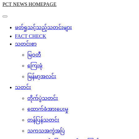
PCT NEWS HOMEPAGE
ဖတ်ရှုသင့်သည့်သတင်းများ
FACT CHECK
သတင်းစာ
မြဝတီ
ကြေးမုံ
မြန်မာ့အလင်း
သတင်း
တိုက်ပွဲသတင်း
ထောက်ခံအားပေးမှု
တန်ပြန်သတင်း
သကသအကွဲအပြဲ