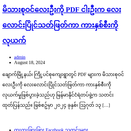
မိသားစုဝင်လေးဦးကို PDF ငါးဦးက လေး
လောင်းပြိုင်သတ်ဖြတ်ကာ ကားနှစ်စီးကို
လုယက်
admin
August 18, 2024
ချောက်မြို့နယ်၊ ကြို့ပင်စုကျေးရွာတွင် PDF များက မိသားစုဝင်
လေးဦးကို လေးလောင်းပြိုင်သတ်ဖြတ်ကာ ကားနှစ်စီးကို
လုယက်မှုဖြစ်ပွားခဲ့သည်ဟု မြန်မာနိုင်ငံရဲတပ်ဖွဲ့က သတင်း
ထုတ်ပြန်သည်။ ဖြစ်စဥ်မှာ ၂၀၂၄ ခုနှစ်၊ ဩဂုတ် ၁၃ […]
ထူးထူးခြားခြား Facebook သတင်းများ