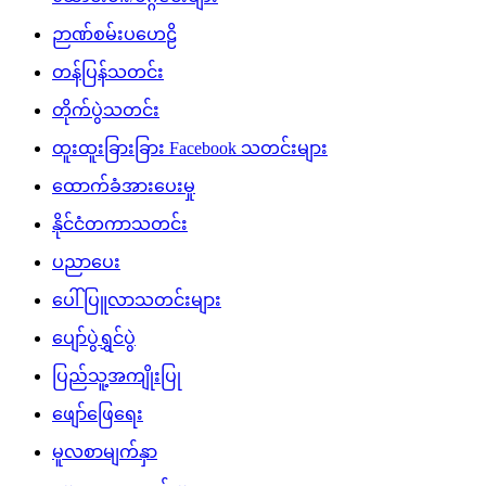
ဉာဏ်စမ်းပဟေဠိ
တန်ပြန်သတင်း
တိုက်ပွဲသတင်း
ထူးထူးခြားခြား Facebook သတင်းများ
ထောက်ခံအားပေးမှု
နိုင်ငံတကာသတင်း
ပညာပေး
ပေါ်ပြူလာသတင်းများ
ပျော်ပွဲရွှင်ပွဲ
ပြည်သူ့အကျိုးပြု
ဖျော်ဖြေရေး
မူလစာမျက်နှာ