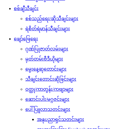
စစ်ချီသီချင်း
စစ်သည်ရေး/ဆိုသီချင်းများ
ရဲစိတ်ရဲမာန်သီချင်းများ
ဖျော်ဖြေရေး
ဂုဏ်ပြုဇာတ်လမ်းများ
မှတ်တမ်းဗီဒီယိုများ
မွေးနေ့ဆုတောင်းများ
သီချင်းတောင်းဆိုခြင်းများ
ဝတ္ထု/ကာတွန်း/ကဗျာများ
ဆောင်းပါး/မဂ္ဂဇင်းများ
ပေါ်ပြူလာသတင်းများ
အနုပညာရှင်သတင်းများ