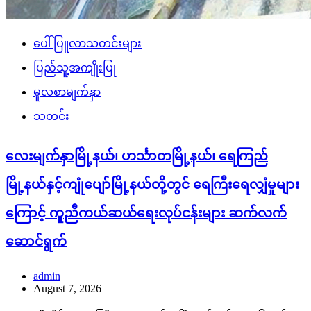
ပေါ်ပြူလာသတင်းများ
ပြည်သူ့အကျိုးပြု
မူလစာမျက်နှာ
သတင်း
လေးမျက်နှာမြို့နယ်၊ ဟင်္သာတမြို့နယ်၊ ရေကြည်
မြို့နယ်နှင့်ကျုံပျော်မြို့နယ်တို့တွင် ရေကြီးရေလျှံမှုများ
ကြောင့် ကူညီကယ်ဆယ်ရေးလုပ်ငန်းများ ဆက်လက်
ဆောင်ရွက်
admin
August 7, 2026