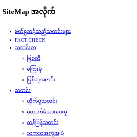
SiteMap အလိုက်
ဖတ်ရှုသင့်သည့်သတင်းများ
FACT CHECK
သတင်းစာ
မြဝတီ
ကြေးမုံ
မြန်မာ့အလင်း
သတင်း
တိုက်ပွဲသတင်း
ထောက်ခံအားပေးမှု
တန်ပြန်သတင်း
သကသအကွဲအပြဲ