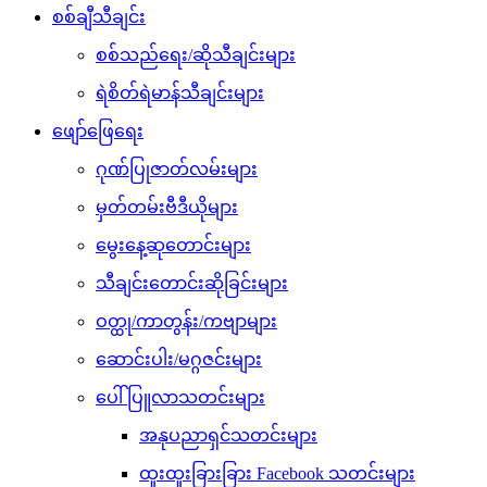
စစ်ချီသီချင်း
စစ်သည်ရေး/ဆိုသီချင်းများ
ရဲစိတ်ရဲမာန်သီချင်းများ
ဖျော်ဖြေရေး
ဂုဏ်ပြုဇာတ်လမ်းများ
မှတ်တမ်းဗီဒီယိုများ
မွေးနေ့ဆုတောင်းများ
သီချင်းတောင်းဆိုခြင်းများ
ဝတ္ထု/ကာတွန်း/ကဗျာများ
ဆောင်းပါး/မဂ္ဂဇင်းများ
ပေါ်ပြူလာသတင်းများ
အနုပညာရှင်သတင်းများ
ထူးထူးခြားခြား Facebook သတင်းများ