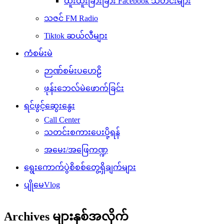
ထူးထူးခြားခြား Facebook သတင်းများ
သဇင် FM Radio
Tiktok ဆယ်လီများ
ကံစမ်းမဲ
ဉာဏ်စမ်းပဟေဠိ
ဖုန်းဘေလ်မဲဖောက်ခြင်း
ရင်ဖွင့်ဆွေးနွေး
Call Center
သတင်းစကားပေးပို့ရန်
အမေး/အဖြေကဏ္ဍ
ရွေးကောက်ပွဲစိစစ်တွေ့ရှိချက်များ
ပျိုမေVlog
Archives များနှစ်အလိုက်