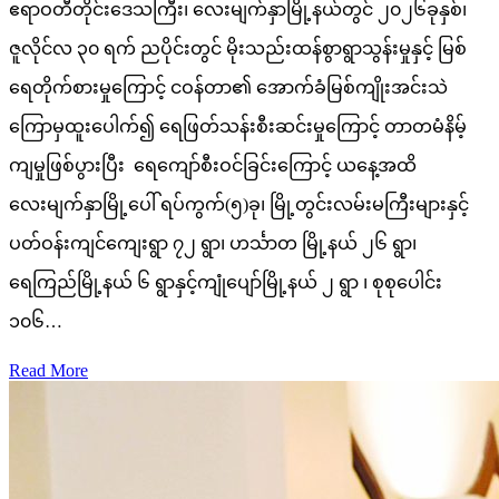
ဧရာဝတီတိုင်းဒေသကြီး၊ လေးမျက်နှာမြို့နယ်တွင် ၂၀၂၆ခုနှစ်၊
ဇူလိုင်လ ၃၀ ရက် ညပိုင်းတွင် မိုးသည်းထန်စွာရွာသွန်းမှုနှင့် မြစ်
ရေတိုက်စားမှုကြောင့် ငဝန်တာ၏ အောက်ခံမြစ်ကျိုးအင်းသဲ
ကြောမှထူးပေါက်၍ ရေဖြတ်သန်းစီးဆင်းမှုကြောင့် တာတမံနိမ့်
ကျမှုဖြစ်ပွားပြီး ရေကျော်စီးဝင်ခြင်းကြောင့် ယနေ့အထိ
လေးမျက်နှာမြို့ပေါ် ရပ်ကွက်(၅)ခု၊ မြို့တွင်းလမ်းမကြီးများနှင့်
ပတ်ဝန်းကျင်ကျေးရွာ ၇၂ ရွာ၊ ဟင်္သာတ မြို့နယ် ၂၆ ရွာ၊
ရေကြည်မြို့နယ် ၆ ရွာနှင့်ကျုံပျော်မြို့နယ် ၂ ရွာ ၊ စုစုပေါင်း
၁၀၆…
Read More