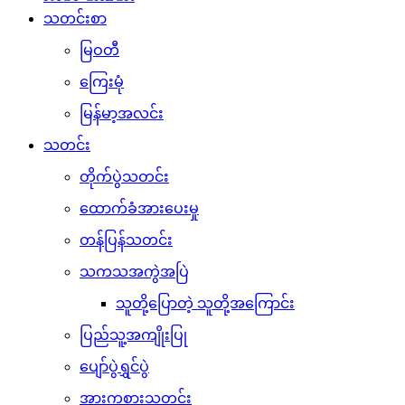
သတင်းစာ
မြဝတီ
ကြေးမုံ
မြန်မာ့အလင်း
သတင်း
တိုက်ပွဲသတင်း
ထောက်ခံအားပေးမှု
တန်ပြန်သတင်း
သကသအကွဲအပြဲ
သူတို့ပြောတဲ့ သူတို့အကြောင်း
ပြည်သူ့အကျိုးပြု
ပျော်ပွဲရွှင်ပွဲ
အားကစားသတင်း