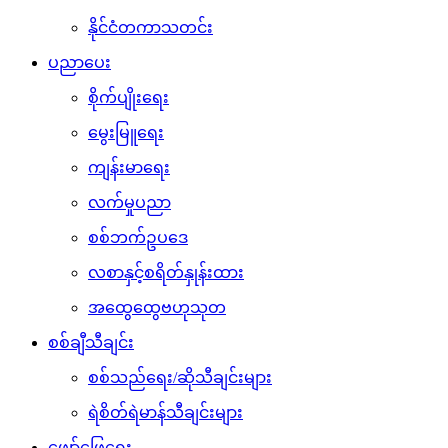
နိုင်ငံတကာသတင်း
ပညာပေး
စိုက်ပျိုးရေး
မွေးမြူရေး
ကျန်းမာရေး
လက်မှုပညာ
စစ်ဘက်ဥပဒေ
လစာနှင့်စရိတ်နှုန်းထား
အထွေထွေဗဟုသုတ
စစ်ချီသီချင်း
စစ်သည်ရေး/ဆိုသီချင်းများ
ရဲစိတ်ရဲမာန်သီချင်းများ
ဖျော်ဖြေရေး