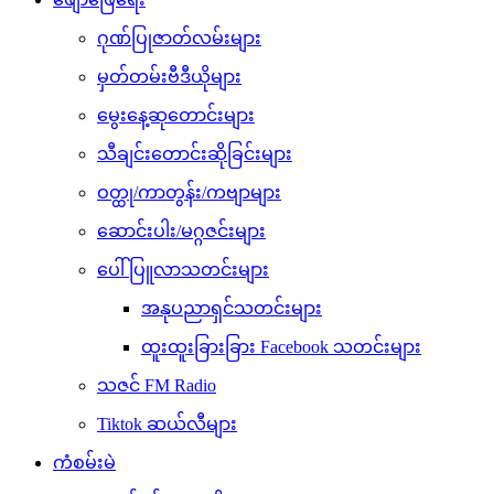
ဂုဏ်ပြုဇာတ်လမ်းများ
မှတ်တမ်းဗီဒီယိုများ
မွေးနေ့ဆုတောင်းများ
သီချင်းတောင်းဆိုခြင်းများ
ဝတ္ထု/ကာတွန်း/ကဗျာများ
ဆောင်းပါး/မဂ္ဂဇင်းများ
ပေါ်ပြူလာသတင်းများ
အနုပညာရှင်သတင်းများ
ထူးထူးခြားခြား Facebook သတင်းများ
သဇင် FM Radio
Tiktok ဆယ်လီများ
ကံစမ်းမဲ